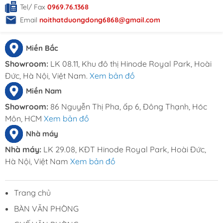
Tel/ Fax
0969.76.1368
Email
noithatduongdong6868@gmail.com
Miền Bắc
Showroom:
LK 08.11, Khu đô thị Hinode Royal Park, Hoài
Đức, Hà Nội, Việt Nam.
Xem bản đồ
Miền Nam
Showroom:
86 Nguyễn Thị Pha, ấp 6, Đông Thạnh, Hóc
Môn, HCM
Xem bản đồ
Nhà máy
Nhà máy:
LK 29.08, KĐT Hinode Royal Park, Hoài Đức,
Hà Nội, Việt Nam
Xem bản đồ
Trang chủ
BÀN VĂN PHÒNG