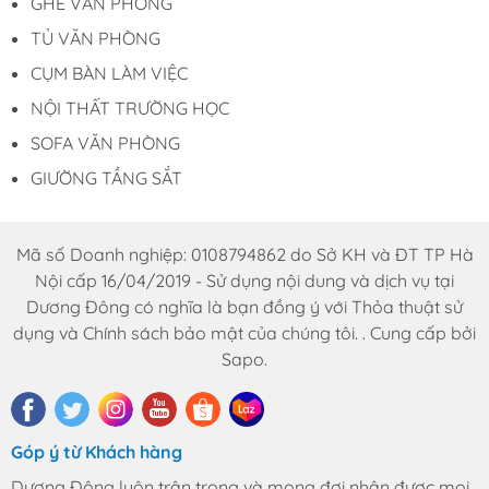
GHẾ VĂN PHÒNG
TỦ VĂN PHÒNG
CỤM BÀN LÀM VIỆC
NỘI THẤT TRƯỜNG HỌC
SOFA VĂN PHÒNG
GIƯỜNG TẦNG SẮT
Mã số Doanh nghiệp: 0108794862 do Sở KH và ĐT TP Hà
Nội cấp 16/04/2019 - Sử dụng nội dung và dịch vụ tại
Dương Đông có nghĩa là bạn đồng ý với Thỏa thuật sử
dụng và Chính sách bảo mật của chúng tôi. . Cung cấp bởi
Sapo.
Góp ý từ Khách hàng
Dương Đông luôn trân trọng và mong đợi nhận được mọi