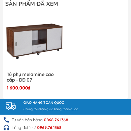
SẢN PHẨM ĐÃ XEM
Tủ phụ melamine cao
cấp - DĐ 07
1.600.000₫
GIAO HÀNG TOÀN QUỐC
Chúng tôi nhận giao hàng toàn quốc
Tư vấn bán hàng
0868.76.1368
Tổng đài 247
0969.76.1368