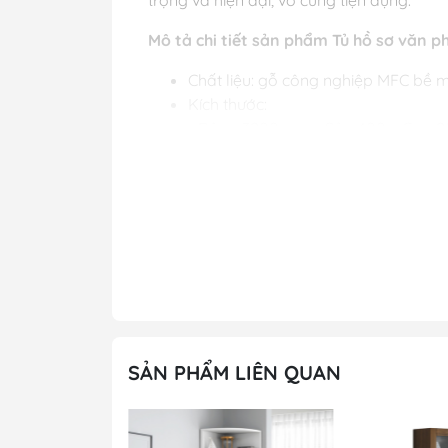
Mô tả chi tiết sản phẩm Tủ hồ sơ văn ph
Chất liệu: gỗ công nghiệp MFC bề 
Kích thước:
- Rộng 3200mm x Sâu 400 x Cao 
- Rộng 2400mm x Sâu 400 x Cao 
- Rộng 2000mm x Sâu 400 x Cao 
- Rộng 2000mm x Sâu 400 x Cao 
Màu sắc: vân gỗ hoặc khách hàng 
Độ mới 100% chưa qua sử dụng.
Bảo hành 12 tháng
Chú ý: Nhận đặt hàng kích thước v
Liên Hệ Ngay
: Nhận tư vấn sản ph
Hình ảnh
Tủ hồ sơ văn phòng - TL 51
SẢN PHẨM LIÊN QUAN
Vì sao bạn nên chọ