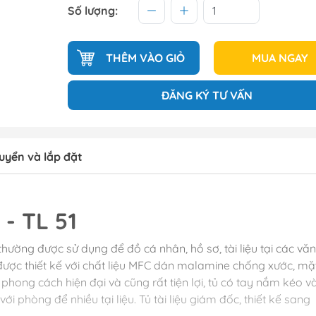
Số lượng:
THÊM VÀO GIỎ
MUA NGAY
ĐĂNG KÝ TƯ VẤN
uyển và lắp đặt
- TL 51
hường được sử dụng để đồ cá nhân, hồ sơ, tài liệu tại các văn
được thiết kế với chất liệu MFC dán malamine chống xước, mặ
phong cách hiện đại và cũng rất tiện lợi, tủ có tay nắm kéo v
với phòng để nhiều tại liệu. Tủ tài liệu giám đốc, thiết kế sang