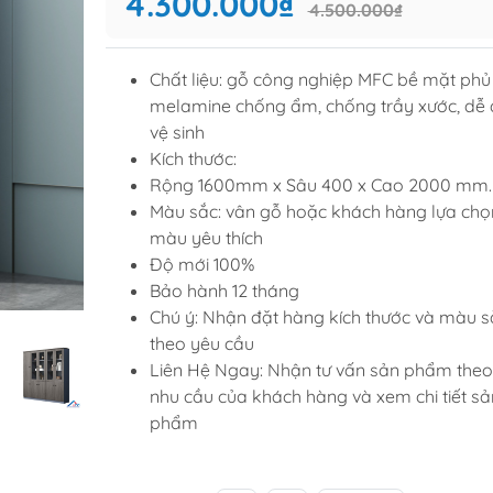
4.300.000₫
4.500.000₫
Tủ để giầ
Tủ trang tr
Chất liệu: gỗ công nghiệp MFC bề mặt phủ
melamine chống ẩm, chống trầy xước, dễ
vệ sinh
raining
Sofa văng
Kích thước:
raining
Sofa góc
Rộng 1600mm x Sâu 400 x Cao 2000 mm.
Màu sắc: vân gỗ hoặc khách hàng lựa chọ
hế học sinh
Sofa bộ
màu yêu thích
từ
Sofa phòng chờ thư giãn
Độ mới 100%
Sofa giường
Bảo hành 12 tháng
Chú ý: Nhận đặt hàng kích thước và màu s
Bàn trà
theo yêu cầu
Liên Hệ Ngay: Nhận tư vấn sản phẩm theo
nhu cầu của khách hàng và xem chi tiết sả
phẩm