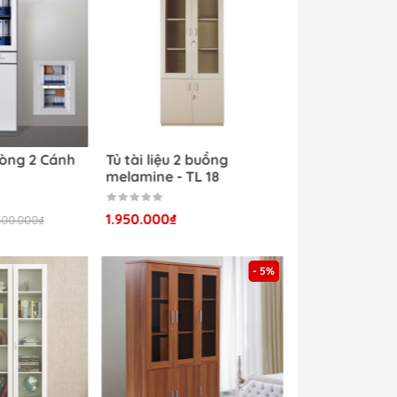
cánh gỗ
Tủ Gỗ Văn Phòng 2 Cánh
Tủ tài liệu 2 buồng
- TL 53
melamine - TL 18
2.250.000₫
1.950.000₫
2.500.000₫
- 8%