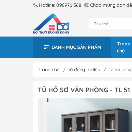
Hotline:
0969761368
Chào mừng bạn đến
Trang
DANH MỤC SẢN PHẨM
chủ
Trang chủ
/
Tủ đựng tài liệu
/
Tủ hồ sơ v
BÀN 
TỦ HỒ SƠ VĂN PHÒNG - TL 51
BÀN 
BÀN 
BÀN 
BÀN 