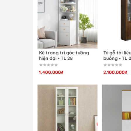
Giá sản phẩm cạnh tranh với những
Chất lượng sản phẩm đảm bảo, thá
Cung cấp trọn gói nội thất văn phòn
Đội nhân viên tư vấn và lắp đặt ch
Hàng có sẵn, giao ngay trong ngà
Nhiều sản phẩm mới, chất lượng đ
Tủ đựng tài liệu 1 cột - TL
Kệ trang trí góc 
Nhận đặt hàng theo kích thước và 
38
hiện đại - TL 28
Nội thất Dương Đông – Nội Thất Giá R
1.450.000₫
1.400.000₫
Tại đây, chúng tôi cung cấp nhiều sản ph
Bàn ghế học sinh giá rẻ
- 7%
Tủ văn phòng
Tủ quần áo giá rẻ
Giường sắt ra giẻ
Bàn ăn gia đình giá rẻ