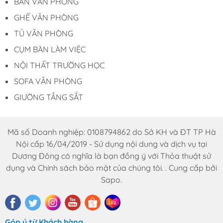
BÀN VĂN PHÒNG
GHẾ VĂN PHÒNG
TỦ VĂN PHÒNG
CỤM BÀN LÀM VIỆC
NỘI THẤT TRƯỜNG HỌC
SOFA VĂN PHÒNG
GIƯỜNG TẦNG SẮT
Mã số Doanh nghiệp: 0108794862 do Sở KH và ĐT TP Hà
Nội cấp 16/04/2019 - Sử dụng nội dung và dịch vụ tại
Dương Đông có nghĩa là bạn đồng ý với Thỏa thuật sử
dụng và Chính sách bảo mật của chúng tôi. . Cung cấp bởi
Sapo.
Góp ý từ Khách hàng