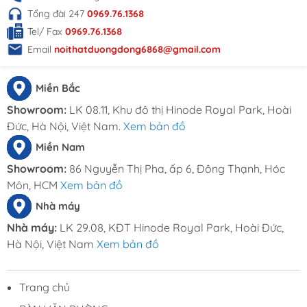
Tổng đài 247
0969.76.1368
+ Màu sắc và kích thước linh hoạt.
Tel/ Fax
0969.76.1368
Email
noithatduongdong6868@gmail.com
THÔNG TIN LIÊN HỆ
Đặt hàng online tại
Miền Bắc
website:
Noithatduongdong.com
Showroom:
LK 08.11, Khu đô thị Hinode Royal Park, Hoài
Hà Nội : A11 Xuân Phương Garden, đường
Đức, Hà Nội, Việt Nam.
Xem bản đồ
Trịnh Văn Bô, phường Phương Canh, Quận
Miền Nam
Nam Từ Liêm, Thành Phố Hà Nội.
HCM : 86 Nguyễn Thị Pha, ấp 6, xã Đông
Showroom:
86 Nguyễn Thị Pha, ấp 6, Đông Thạnh, Hóc
Thạnh, Hóc Môn, TP HCM
Môn, HCM
Xem bản đồ
Hotline: 0969.761.368 – 0868.761.368
Nhà máy
Email : dautuduongdong@gmail.com
Nhà máy:
LK 29.08, KĐT Hinode Royal Park, Hoài Đức,
Hà Nội, Việt Nam
Xem bản đồ
Trang chủ