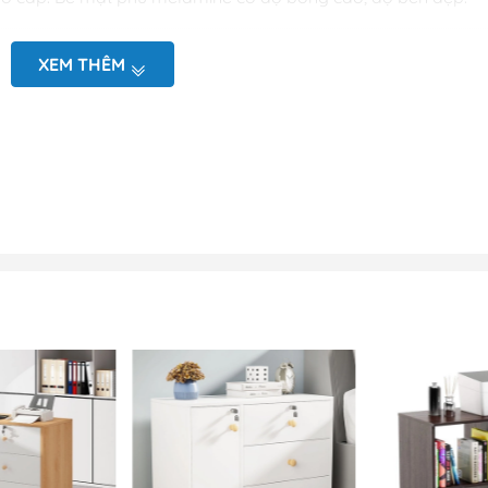
yêu cầu.
XEM THÊM
đo vẽ hiện trạng tại văn phòng
ình 3D (mặt bằng và chi tiết sản phẩm)
oặc nhắn tin zalo tới Bộ phận kinh doanh để được báo giá kịp
ẫu hộc di động 3 ngăn - DĐ 1
đặt ở trong văn phòng. Có thể đặt bên dưới, hoặc bên cạnh c
 tiện và dễ dàng sử dụng cho sản phẩm nhất có thể. Đây cũng
. Với số lượng cũng như yêu cầu lớn từ khách hàng. Sản phẩ
hư:
 kế gồm 3 ngăn kéo tiện ích với các tay nắm nhôm tiện lợi. Thiế
ợt, đảm bảo không gây tiếng ồn, vận hành trơn tru. Các ngă