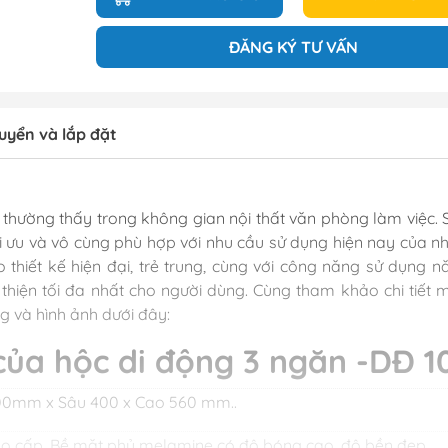
ĐĂNG KÝ TƯ VẤN
uyển và lắp đặt
thường thấy trong không gian nội thất văn phòng làm việc. 
ưu và vô cùng phù hợp với nhu cầu sử dụng hiện nay của nh
 thiết kế hiện đại, trẻ trung, cùng với công năng sử dụng n
 thiện tối đa nhất cho người dùng. Cùng tham khảo chi tiết 
g và hình ảnh dưới đây:
của hộc di động 3 ngăn -DĐ 1
400mm x Sâu 400 x Cao 560 mm..
ao cấp. Bề mặt phủ melamine có độ bóng cao, độ bền đẹp.