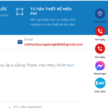
QUỐC
TƯ VẤN THIẾT KẾ MIỄN
PHÍ
g toàn
Đội ngũ Kiến trúc sư nhiều kinh
Showroom
nghiệm tư vấn thiết kế tận tâm
Email
Gọi ngay
noithatduongdong6868@gmail.com
Gọi ngay
ha, ấp 6, Đông Thạnh, Hóc Môn, HCM
Xem
Messenger
Chat Zalo
TỦ VĂN PHÒNG