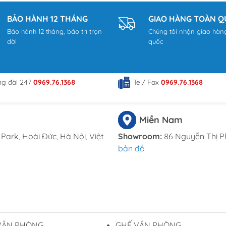
BẢO HÀNH 12 THÁNG
GIAO HÀNG TOÀN 
Bảo hành 12 tháng, bảo trì trọn
Chúng tôi nhận giao hàn
đời
quốc
ng đài 247
0969.76.1368
Tel/ Fax
0969.76.1368
Miền Nam
Park, Hoài Đức, Hà Nội, Việt
Showroom:
86 Nguyễn Thị P
bản đồ
VĂN PHÒNG
GHẾ VĂN PHÒNG