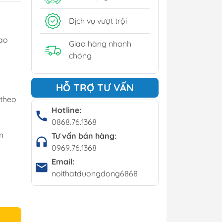
y
Dịch vụ vượt trội
í - Giá kệ
ao
Giao hàng nhanh
chóng
Bộ bàn ghế cafe
HỖ TRỢ TƯ VẤN
Bàn cafe
 theo
Ghế cafe
Hotline:
0868.76.1368
Ghế bar
n
Tư vấn bán hàng:
0969.76.1368
Email:
noithatduongdong6868