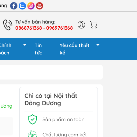
hàng
Tư vấn bán hàng:
0868761368 - 0969761368
Chính
Tin
Yêu cầu thiết
sách
tức
kế
 giám đốc
Cụm bàn làm việc 2
người
Chỉ có tại Nội thất
 gỗ
Đông Dương
Cụm bàn làm việc 4
Dương
 sắt
người
 gỗ
Sản phẩm an toàn
Cụm bàn làm việc 6
sắt
người
Chất lượng cam kết
Tủ phụ