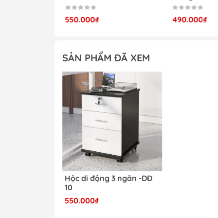
550.000₫
490.000₫
Mua Hộc di động 3 ngă
SẢN PHẨM ĐÃ XEM
Sản phẩm Hộc di động 3 ngăn -DĐ 10 đư
giải pháp sử dụng tốt nhất. Thiết kế hi
thích và hài lòng. Sản phẩm được chúng 
Đem đến cho bạn sự an tâm tuyệt đối kh
THÔNG TIN LIÊN HỆ
Đặt hàng online tại website:
Noitha
Hà Nội : A11 Xuân Phương Garden,
Thành Phố Hà Nội.
HCM : 86 Nguyễn Thị Pha, ấp 6, x
Hộc di động 3 ngăn -DĐ
Hotline: 0969.761.368 – 0868.761.368
10
Email : dautuduongdong@gmail.c
550.000₫