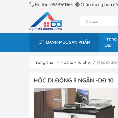
Hotline:
0969761368
Chào mừng bạn đến
Trang
DANH MỤC SẢN PHẨM
chủ
Trang chủ
/
Hộc tủ - Tủ phụ
/
Hộc di độn
BÀN 
HỘC DI ĐỘNG 3 NGĂN -DĐ 10
BÀN 
BÀN 
BÀN 
BÀN 