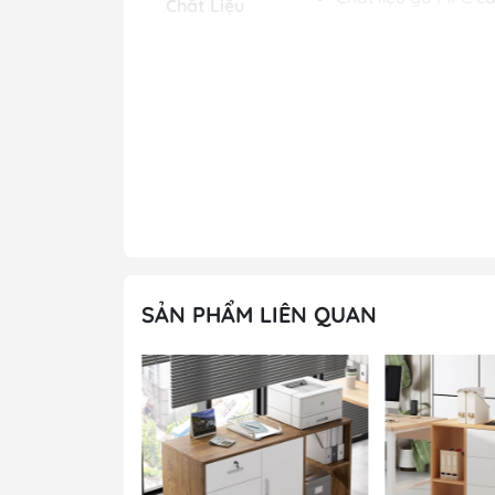
Chất Liệu
Màu sản
Màu tùy chọn theo 
phẩm
12 tháng
Bảo hành
Miễn phí khảo sát, 
Miễn phí dựng mô h
Ưu đãi
Vui lòng gọi điện h
thời
Đánh giá chi tiết m
SẢN PHẨM LIÊN QUAN
Hộc di động 3 ngăn -DĐ 10 thường được 
bàn làm việc. Điều này tạo nên sự thuận
mẫu hộc tủ được bán chạy nhất hiện nay
được đánh giá cao bởi những ưu điểm n
+ Thiết kế hộc tiện ích: Hộc tủ được thiết
kế mỗi ngăn kéo với các ray trượt êm mư