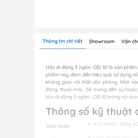
Thông tin chi tiết
Showroom
Vận ch
Hộc di động 3 ngăn -DĐ 10 là sản phẩm 
phẩm này đem đến hiệu quả sử dụng tối 
không gian nội thất văn phòng. Nhờ vào
động, thoải mái... Sẽ mang đến sự hoàn
hộc di động 3 ngăn - DĐ 10 trong nội dun
Thông số kỹ thuật 
Kích thước: Rộng 
Kích thước
Chất liệu gỗ MFC c