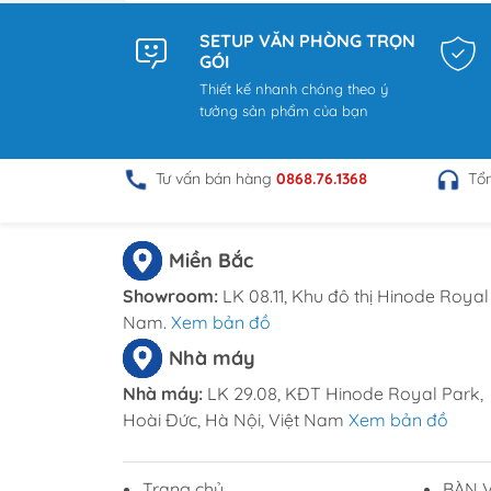
SETUP VĂN PHÒNG TRỌN
GÓI
Thiết kế nhanh chóng theo ý
tưởng sản phẩm của bạn
Tư vấn bán hàng
0868.76.1368
Tổ
Miền Bắc
Showroom:
LK 08.11, Khu đô thị Hinode Royal 
Nam.
Xem bản đồ
Nhà máy
Nhà máy:
LK 29.08, KĐT Hinode Royal Park,
Hoài Đức, Hà Nội, Việt Nam
Xem bản đồ
Trang chủ
BÀN 