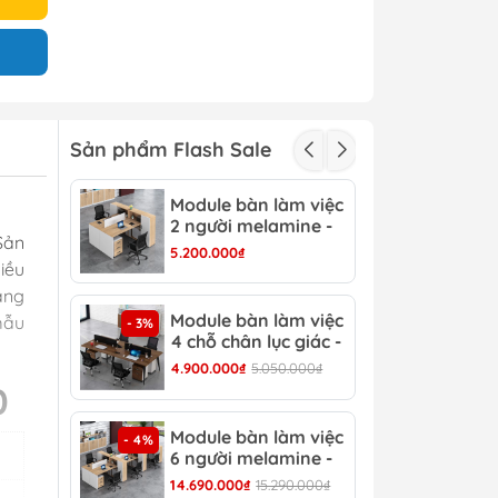
Sản phẩm Flash Sale
Module bàn làm việc
Mod
- 3%
2 người melamine -
2 c
Sản
CB 15
CB 
5.200.000₫
3.15
iều
ăng
Module bàn làm việc
Mod
mẫu
- 3%
- 4%
4 chỗ chân lục giác -
6 c
CB 17
CB 
4.900.000₫
5.050.000₫
6.90
0
Module bàn làm việc
Bàn
- 4%
- 13%
6 người melamine -
Hiệ
CB 20
14.690.000₫
15.290.000₫
8.30