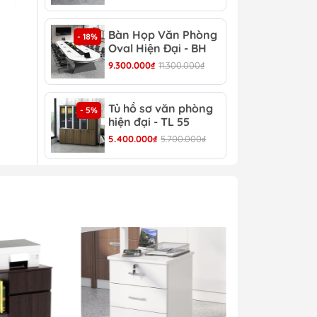
Bàn Họp Văn Phòng
Bàn
- 18%
- 22%
Oval Hiện Đại - BH
Đại
44
9.300.000₫
11.300.000₫
4.30
Tủ hồ sơ văn phòng
Tủ 
- 5%
- 4%
hiện đại - TL 55
TL 
5.400.000₫
5.700.000₫
4.30
0
ủa
 là
m
t
n