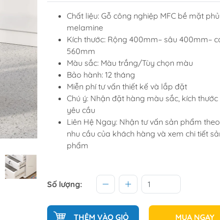
Tủ để giầ
Chất liệu: Gỗ công nghiệp MFC bề mặt phủ
melamine
Tủ trang tr
Kích thước: Rộng 400mm– sâu 400mm– c
560mm
Màu sắc: Màu trắng/Tùy chọn màu
raining
Sofa văng
Bảo hành: 12 tháng
raining
Sofa góc
Miễn phí tư vấn thiết kế và lắp đặt
hế học sinh
Sofa bộ
Chú ý: Nhận đặt hàng màu sắc, kích thước
yêu cầu
từ
Sofa phòng chờ thư giãn
Liên Hệ Ngay: Nhận tư vấn sản phẩm theo
Sofa giường
nhu cầu của khách hàng và xem chi tiết sả
Bàn trà
phẩm
Số lượng:
THÊM VÀO GIỎ
MUA NGAY