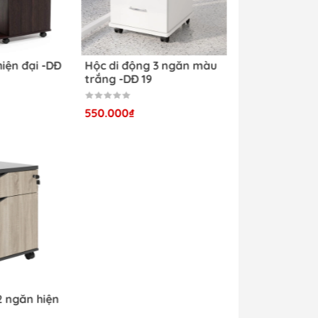
sử
ine
hiện đại -DĐ
Hộc di động 3 ngăn màu
trắng -DĐ 19
550.000₫
hẩm
2 ngăn hiện