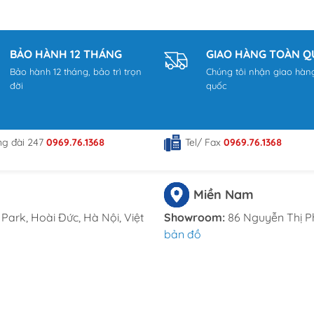
n và hỗ trợ.
BẢO HÀNH 12 THÁNG
GIAO HÀNG TOÀN 
tduongdong.com
Bảo hành 12 tháng, bảo trì trọn
Chúng tôi nhận giao hàn
 đường Trịnh Văn Bô, phường Phương Canh, Quận Nam Từ Liê
đời
quốc
ã Đông Thạnh, Hóc Môn, TP HCM
ng đài 247
0969.76.1368
Tel/ Fax
0969.76.1368
om
Miền Nam
Park, Hoài Đức, Hà Nội, Việt
Showroom:
86 Nguyễn Thị P
bản đồ