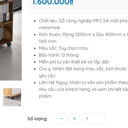
1.600.000₫
Tủ để giầ
Tủ trang tr
Chất liệu: Gỗ công nghiệp MFC bề mặt phủ
melamine
Kích thước: Rộng 1200cm x Sâu 400mm x 
raining
Sofa văng
560 mm
raining
Sofa góc
Màu sắc: Tùy chọn màu
Bảo hành: 12 tháng
hế học sinh
Sofa bộ
Miễn phí tư vấn thiết kế và lắp đặt
từ
Sofa phòng chờ thư giãn
Chú ý: Nhận đặt hàng màu sắc, kích thước
Sofa giường
yêu cầu
Liên Hệ Ngay: Nhận tư vấn sản phẩm theo
Bàn trà
nhu cầu của khách hàng và xem chi tiết sả
phẩm
Số lượng: