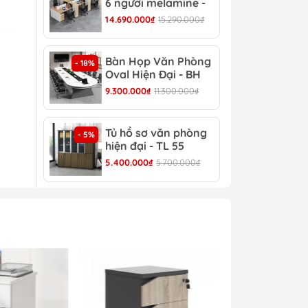
6 người melamine -
Hiệ
CB 20
14.690.000₫
15.290.000₫
8.30
Bàn Họp Văn Phòng
Bàn
- 18%
- 22%
Oval Hiện Đại - BH
Đại
44
9.300.000₫
11.300.000₫
4.30
Tủ hồ sơ văn phòng
Tủ 
- 5%
- 4%
hiện đại - TL 55
TL 
5.400.000₫
5.700.000₫
4.30