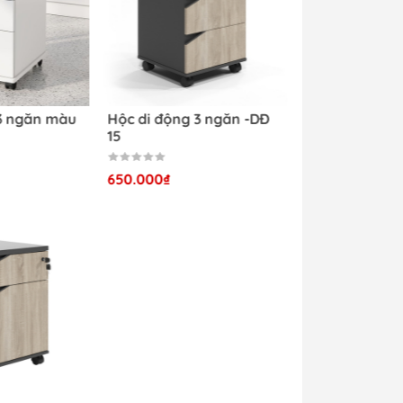
 3 ngăn màu
Hộc di động 3 ngăn -DĐ
15
650.000₫
hí,
hẩm