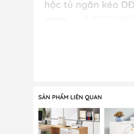
hộc tủ ngăn kéo DĐ
Kích thước: Rộng
Kích thước
Chất liệu gỗ MFC c
Chất Liệu
Màu sản
Màu tùy chọn theo 
phẩm
12 tháng
Bảo hành
Miễn phí khảo sát, 
Miễn phí dựng mô h
Ưu đãi
Vui lòng gọi điện h
thời
SẢN PHẨM LIÊN QUAN
Hình ảnh và thông t
gầm bàn hộc tủ ng