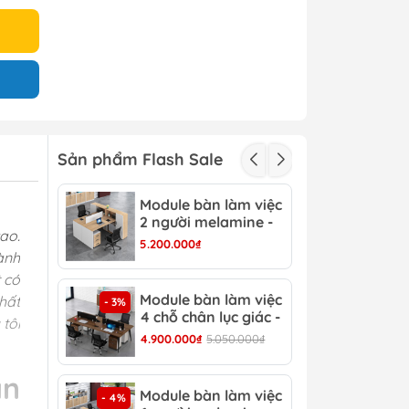
Sản phẩm Flash Sale
Module bàn làm việc
Mod
- 3%
2 người melamine -
2 c
ao.
CB 15
CB 
5.200.000₫
3.15
ành
 có
Module bàn làm việc
Mod
hất
- 3%
- 4%
4 chỗ chân lục giác -
6 c
tôi
CB 17
CB 
4.900.000₫
5.050.000₫
6.90
àn
Module bàn làm việc
Bàn
- 4%
- 13%