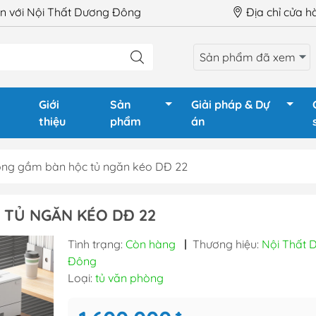
 với Nội Thất Dương Đông
Địa chỉ cửa 
Sản phẩm đã xem
Giới
Sản
Giải pháp & Dự
thiệu
phẩm
án
òng gầm bàn hộc tủ ngăn kéo DĐ 22
LÀM VIỆC
Ghế Giám Đốc
Tủ phòng
 TỦ NGĂN KÉO DĐ 22
GIÁM ĐỐC
Ghế xoay văn phòng
Tủ tài liệu
Tình trạng:
Còn hàng
|
Thương hiệu:
Nội Thất 
HỌP
Ghế chân quỳ
Tủ tài liệu
Đông
QUẦY LỄ TÂN
Ghế gấp - Ghế training
Tủ locker
Loại:
tủ văn phòng
TRAINING
Ghế phòng chờ - Hội
Tủ locker 
trường
Hộc tủ - 