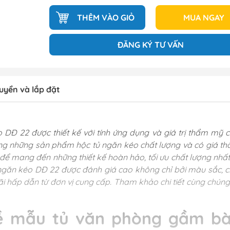
THÊM VÀO GIỎ
MUA NGAY
ĐĂNG KÝ TƯ VẤN
uyển và lắp đặt
Đ 22 được thiết kế với tính ứng dụng và giá trị thẩm mỹ c
 những sản phẩm hộc tủ ngăn kéo chất lượng và có giá th
 để mang đến những thiết kế hoàn hảo, tối ưu chất lượng nhất
ngăn kéo DĐ 22 được đánh giá cao không chỉ bởi màu sắc, c
i hấp dẫn từ đơn vị cung cấp. Tham khảo chi tiết cùng chúng 
về mẫu tủ văn phòng gầm b