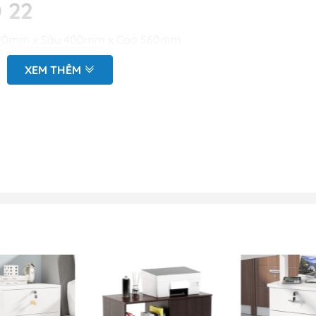
 22
 800mm x Sâu 400mm x Cao 560mm
ao cấp. Bề mặt phủ melamine có độ bóng cao, độ bền đẹp.
XEM THÊM
yêu cầu.
đo vẽ hiện trạng tại văn phòng
ình 3D (mặt bằng và chi tiết sản phẩm)
oặc nhắn tin zalo tới Bộ phận kinh doanh để được báo giá kịp
in chi tiết mẫu tủ văn phòng
ăn kéo DĐ 22