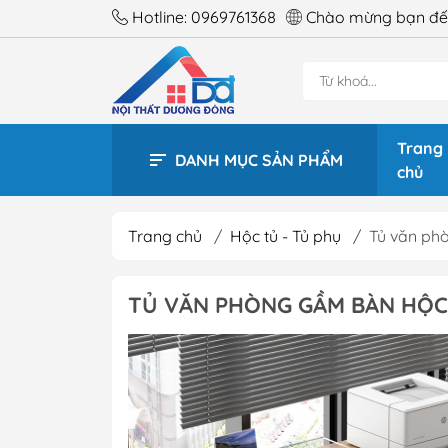
Hotline:
0969761368
Chào mừng bạn đến
Trang
DANH MỤC SẢN PHẨM
chủ
Trang chủ
/
Hộc tủ - Tủ phụ
/
Tủ văn ph
BÀN 
TỦ VĂN PHÒNG GẦM BÀN HỘC
BÀN 
BÀN 
BÀN 
BÀN 