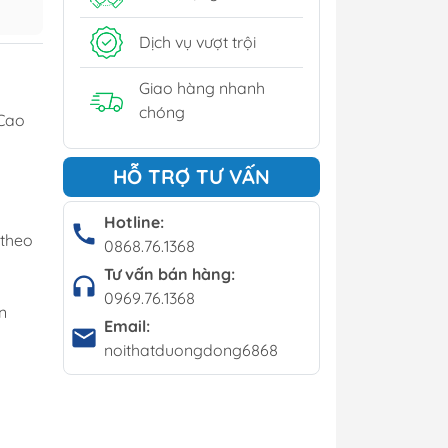
y
Dịch vụ vượt trội
í - Giá kệ
Giao hàng nhanh
chóng
Cao
Bộ bàn ghế cafe
HỖ TRỢ TƯ VẤN
Bàn cafe
Ghế cafe
Hotline:
 theo
0868.76.1368
Ghế bar
Tư vấn bán hàng:
0969.76.1368
n
Email:
noithatduongdong6868