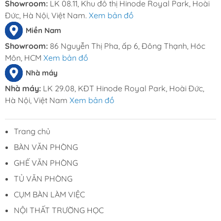
Showroom:
LK 08.11, Khu đô thị Hinode Royal Park, Hoài
Đức, Hà Nội, Việt Nam.
Xem bản đồ
Miền Nam
Showroom:
86 Nguyễn Thị Pha, ấp 6, Đông Thạnh, Hóc
Môn, HCM
Xem bản đồ
Nhà máy
Nhà máy:
LK 29.08, KĐT Hinode Royal Park, Hoài Đức,
Hà Nội, Việt Nam
Xem bản đồ
Trang chủ
BÀN VĂN PHÒNG
GHẾ VĂN PHÒNG
TỦ VĂN PHÒNG
CỤM BÀN LÀM VIỆC
NỘI THẤT TRƯỜNG HỌC