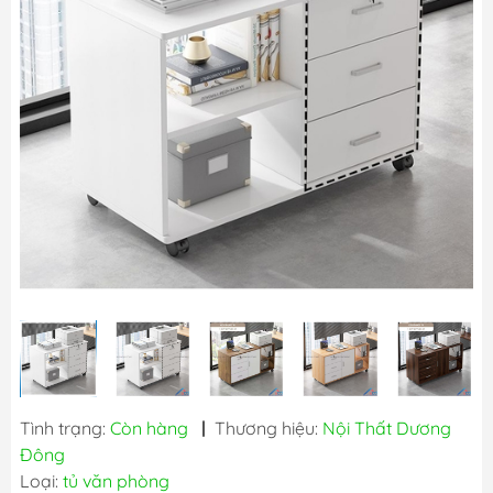
Tình trạng:
Còn hàng
|
Thương hiệu:
Nội Thất Dương
Đông
Loại:
tủ văn phòng