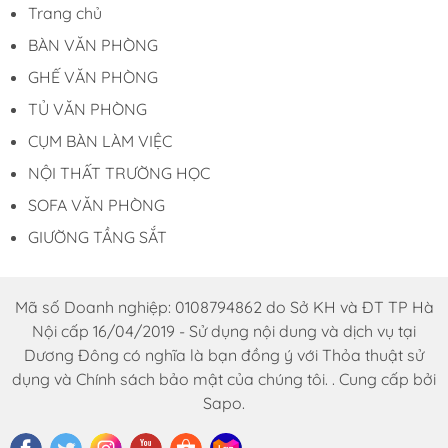
Trang chủ
BÀN VĂN PHÒNG
GHẾ VĂN PHÒNG
TỦ VĂN PHÒNG
CỤM BÀN LÀM VIỆC
NỘI THẤT TRƯỜNG HỌC
SOFA VĂN PHÒNG
GIƯỜNG TẦNG SẮT
Mã số Doanh nghiệp: 0108794862 do Sở KH và ĐT TP Hà
Nội cấp 16/04/2019 - Sử dụng nội dung và dịch vụ tại
Dương Đông có nghĩa là bạn đồng ý với Thỏa thuật sử
dụng và Chính sách bảo mật của chúng tôi. . Cung cấp bởi
Sapo.