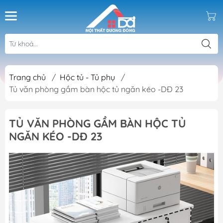
Trang chủ
/
Hộc tủ - Tủ phụ
/
Tủ văn phòng gầm bàn hộc tủ ngăn kéo -DĐ 23
TỦ VĂN PHÒNG GẦM BÀN HỘC TỦ
NGĂN KÉO -DĐ 23