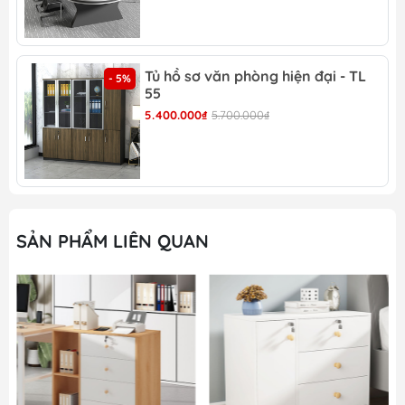
DĐ 23?
Tủ văn phòng gầm bàn hộc tủ ngăn kéo -DĐ 23
Tủ hồ sơ văn phòng hiện đại - TL
- 5%
55
màu vân gỗ
5.400.000₫
5.700.000₫
Tủ văn phòng gầm bàn hộc tủ ngăn kéo -DĐ 23
màu trắng hiện đại
SẢN PHẨM LIÊN QUAN
Tủ văn phòng gầm bàn hộc tủ ngăn kéo -DĐ 23
màu vẫn gỗ sang trọng
Tủ văn phòng gầm bàn hộc tủ ngăn kéo -DĐ 23
vô cùng ấn tượng