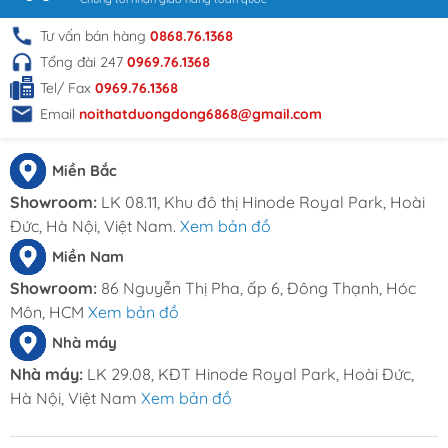
Tư vấn bán hàng
0868.76.1368
Tổng đài 247
0969.76.1368
Tel/ Fax
0969.76.1368
Email
noithatduongdong6868@gmail.com
Miền Bắc
Showroom:
LK 08.11, Khu đô thị Hinode Royal Park, Hoài
Đức, Hà Nội, Việt Nam.
Xem bản đồ
Miền Nam
Showroom:
86 Nguyễn Thị Pha, ấp 6, Đông Thạnh, Hóc
Môn, HCM
Xem bản đồ
Nhà máy
Nhà máy:
LK 29.08, KĐT Hinode Royal Park, Hoài Đức,
Hà Nội, Việt Nam
Xem bản đồ