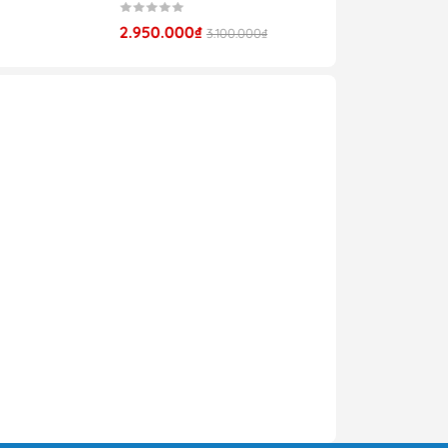
2.950.000₫
3.100.000₫
ồn
ội