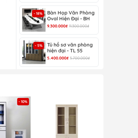
Bàn Họp Văn Phòng
Bàn
- 18%
- 22%
Oval Hiện Đại - BH
Đại
44
9.300.000₫
11.300.000₫
4.30
Tủ hồ sơ văn phòng
Tủ 
- 5%
- 4%
hiện đại - TL 55
TL 
5.400.000₫
5.700.000₫
4.30
- 10%
hia