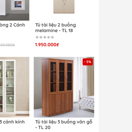
của
ánh
bật
hòng 2 Cánh
Tủ tài liệu 2 buồng
melamine - TL 18
Đặc
1.950.000₫
500.000₫
ong
- 5%
đợt
văn
 3 cánh kính
Tủ tài liệu 3 buồng vân gỗ
ội
- TL 20