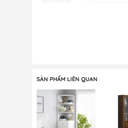
Kích thước tủ
2 Đợt di động tùy c
Thép phun sơn tĩnh
Cửa tủ bằng kính. 
Chất Liệu
Thiết kế cánh cửa t
Kiểu dáng
Tủ văn phòng
Màu sản
Màu trắng
phẩm
Bảo hành
12 tháng
Miễn phí khảo sát, 
Miễn phí dựng mô h
SẢN PHẨM LIÊN QUAN
Ưu đãi
Vui lòng gọi điện h
thời
Hình ảnh chi tiết 
K3 màu trắng -TS 1
Đánh giá tổng thể, mẫu Tủ văn phòng K3 