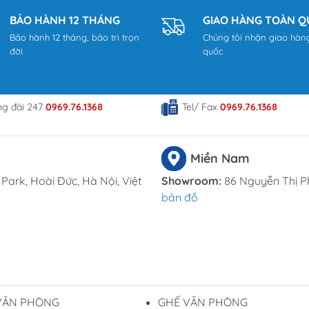
BẢO HÀNH 12 THÁNG
GIAO HÀNG TOÀN 
Bảo hành 12 tháng, bảo trì trọn
Chúng tôi nhận giao hàn
tduongdong.com
đời
quốc
 đường Trịnh Văn Bô, phường Phương Canh, Quận Nam Từ Liê
ã Đông Thạnh, Hóc Môn, TP HCM
ng đài 247
0969.76.1368
Tel/ Fax
0969.76.1368
mail.com
Miền Nam
Park, Hoài Đức, Hà Nội, Việt
Showroom:
86 Nguyễn Thị P
bản đồ
VĂN PHÒNG
GHẾ VĂN PHÒNG