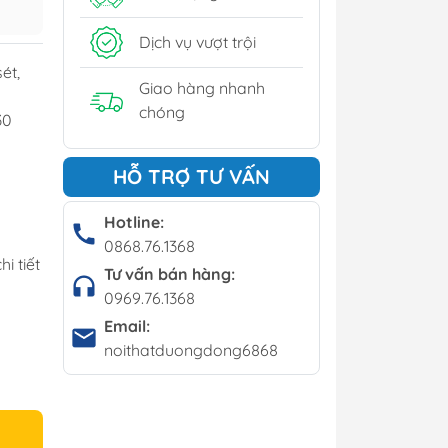
y
Dịch vụ vượt trội
í - Giá kệ
ét,
Giao hàng nhanh
chóng
30
Bộ bàn ghế cafe
HỖ TRỢ TƯ VẤN
Bàn cafe
Ghế cafe
Hotline:
0868.76.1368
Ghế bar
i tiết
Tư vấn bán hàng:
0969.76.1368
Email:
noithatduongdong6868