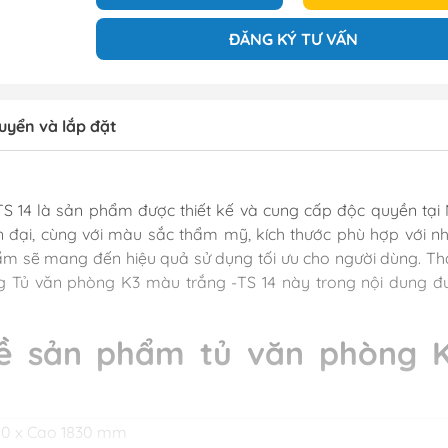
ĐĂNG KÝ TƯ VẤN
uyển và lắp đặt
 14 là sản phẩm được thiết kế và cung cấp độc quyền tại 
 đại, cùng với màu sắc thẩm mỹ, kích thước phù hợp với nh
ẩm sẽ mang đến hiệu quả sử dụng tối ưu cho người dùng. T
g Tủ văn phòng K3 màu trắng -TS 14 này trong nội dung đ
về sản phẩm tủ văn phòng 
50 x Cao 1830 mm