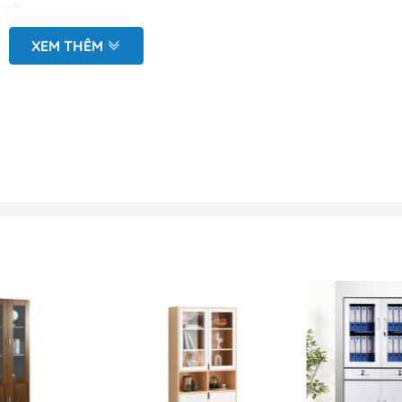
hỉnh
 điện chống rỉ sét, độ bền cao
XEM THÊM
Cánh tủ bên dưới làm bằng sắt
ủ là cánh mở
đo vẽ hiện trạng tại văn phòng
ình 3D (mặt bằng và chi tiết sản phẩm)
oặc nhắn tin zalo tới Bộ phận kinh doanh để được báo giá kịp
và nội dung mẫu tủ văn phòng
4
màu trắng -TS 14 được thiết kế với một khối tủ vững chắc. C