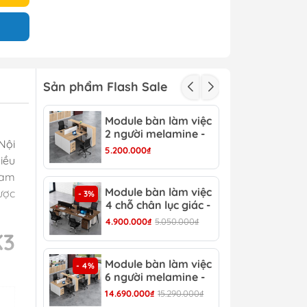
Sản phẩm Flash Sale
Module bàn làm việc
Mod
- 3%
2 người melamine -
2 c
Nội
CB 15
CB 
5.200.000₫
3.15
iều
ham
Module bàn làm việc
Mod
ược
- 3%
- 4%
4 chỗ chân lục giác -
6 c
CB 17
CB 
4.900.000₫
5.050.000₫
6.90
K3
Module bàn làm việc
Bàn
- 4%
- 13%
6 người melamine -
Hiệ
CB 20
14.690.000₫
15.290.000₫
8.30