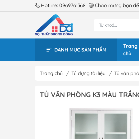
Hotline:
0969761368
Chào mừng bạn đến
Trang
DANH MỤC SẢN PHẨM
chủ
Trang chủ
/
Tủ đựng tài liệu
/
Tủ văn phò
BÀN 
TỦ VĂN PHÒNG K3 MÀU TRẮNG
BÀN 
BÀN 
BÀN 
BÀN 