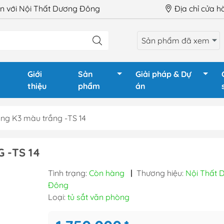
 với Nội Thất Dương Đông
Địa chỉ cửa 
Sản phẩm đã xem
Giới
Sản
Giải pháp & Dự
thiệu
phẩm
án
ng K3 màu trắng -TS 14
LÀM VIỆC
Ghế Giám Đốc
Tủ phòng
 -TS 14
GIÁM ĐỐC
Ghế xoay văn phòng
Tủ tài liệu
Tình trạng:
Còn hàng
|
Thương hiệu:
Nội Thất 
HỌP
Ghế chân quỳ
Tủ tài liệu
Đông
QUẦY LỄ TÂN
Ghế gấp - Ghế training
Tủ locker
Loại:
tủ sắt văn phòng
TRAINING
Ghế phòng chờ - Hội
Tủ locker 
trường
Hộc tủ - 