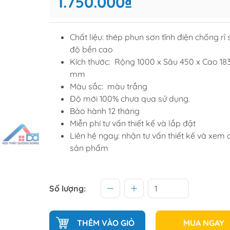
1.750.000₫
Tủ để giầ
Tủ trang tr
Chất liệu: thép phun sơn tĩnh điện chống rỉ s
độ bền cao
Kích thước: Rộng 1000 x Sâu 450 x Cao 18
raining
Sofa văng
mm
raining
Sofa góc
Màu sắc: màu trắng
Độ mới 100% chưa qua sử dụng.
hế học sinh
Sofa bộ
Bảo hành 12 tháng
từ
Sofa phòng chờ thư giãn
Miễn phí tư vấn thiết kế và lắp đặt
Sofa giường
Liên hệ ngay: nhận tư vấn thiết kế và xem ch
sản phẩm
Bàn trà
Số lượng:
THÊM VÀO GIỎ
MUA NGAY