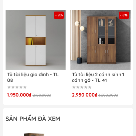
Tủ quần áo
- 9%
- 8%
Tủ tài liệu gia đình - TL
Tủ tài liệu 2 cánh kính 1
08
cánh gỗ - TL 41
1.950.000₫
2.950.000₫
2.150.000₫
3.200.000₫
SẢN PHẨM ĐÃ XEM