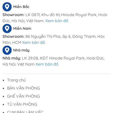
Miền Bắc
Showroom:
LK 08.11, Khu đô thị Hinode Royal Park, Hoài
Đức, Hà Nội, Việt Nam.
Xem bản đồ
Miền Nam
Showroom:
86 Nguyễn Thị Pha, ấp 6, Đông Thạnh, Hóc
Môn, HCM
Xem bản đồ
Nhà máy
Nhà máy:
LK 29.08, KĐT Hinode Royal Park, Hoài Đức,
Hà Nội, Việt Nam
Xem bản đồ
Trang chủ
BÀN VĂN PHÒNG
GHẾ VĂN PHÒNG
TỦ VĂN PHÒNG
CỤM BÀN LÀM VIỆC