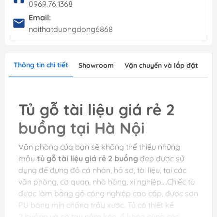
0969.76.1368
Email:
noithatduongdong6868
Thông tin chi tiết
Showroom
Vận chuyển và lắp đặt
Tủ gỗ tài liệu giá rẻ
2
buồng tại Hà Nội
Văn phòng của bạn sẽ không thể thiếu những
mẫu
tủ gỗ tài liệu giá rẻ 2 buồng
đẹp được sử
dụng để đựng đồ cá nhân, hồ sơ, tài liệu, tại các
văn phòng, cơ quan, nhà hàng, xí nghiệp,…Chiếc tủ
được làm bằng gỗ công nghiệp cao cấp, được sơn
PU bóng mịn chống trầy xước. Tủ có thiết kế
2 buồng và có tay nắm kéo, ổ khóa cùng các