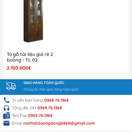
Tủ gỗ tài liệu giá rẻ 2
buồng - TL 02
2.100.000₫
GIAO HÀNG TOÀN QUỐC
Chúng tôi nhận giao hàng toàn quốc
Tư vấn bán hàng
0868.76.1368
Tổng đài 247
0969.76.1368
Tel/ Fax
0969.76.1368
Email
noithatduongdong6868@gmail.com