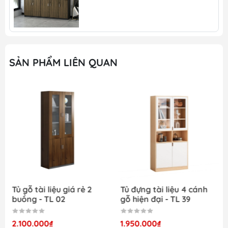
Tại đây, chúng tôi cung cấp nhiều sản phẩm
nội thất cho gia đình và văn phòng như:
Sofa gia đình
SẢN PHẨM LIÊN QUAN
Tủ giầy
Bàn ăn
Kệ trang trí giá rẻ
Tủ quần áo
Tủ gỗ tài liệu giá rẻ 2
Tủ đựng tài liệu 4 cánh
buồng - TL 02
gỗ hiện đại - TL 39
2.100.000₫
1.950.000₫