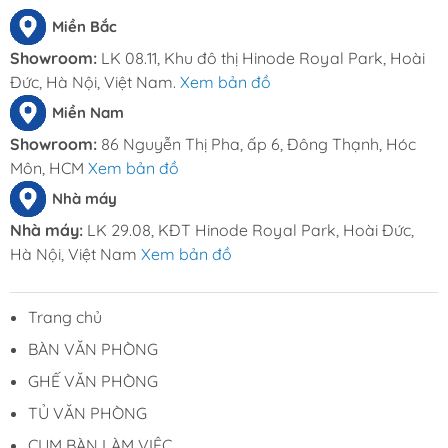
Miền Bắc
Showroom:
LK 08.11, Khu đô thị Hinode Royal Park, Hoài
Đức, Hà Nội, Việt Nam.
Xem bản đồ
Miền Nam
Showroom:
86 Nguyễn Thị Pha, ấp 6, Đông Thạnh, Hóc
Môn, HCM
Xem bản đồ
Nhà máy
Nhà máy:
LK 29.08, KĐT Hinode Royal Park, Hoài Đức,
Hà Nội, Việt Nam
Xem bản đồ
Trang chủ
BÀN VĂN PHÒNG
GHẾ VĂN PHÒNG
TỦ VĂN PHÒNG
CỤM BÀN LÀM VIỆC