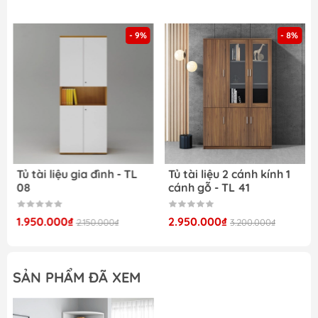
- 9%
- 8%
Tủ tài liệu gia đình - TL
Tủ tài liệu 2 cánh kính 1
08
cánh gỗ - TL 41
1.950.000₫
2.950.000₫
2.150.000₫
3.200.000₫
SẢN PHẨM ĐÃ XEM