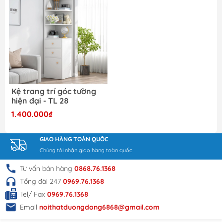
Kệ trang trí góc tường
hiện đại - TL 28
1.400.000₫
GIAO HÀNG TOÀN QUỐC
Chúng tôi nhận giao hàng toàn quốc
Tư vấn bán hàng
0868.76.1368
Tổng đài 247
0969.76.1368
Tel/ Fax
0969.76.1368
Email
noithatduongdong6868@gmail.com