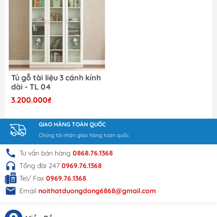
Tủ gỗ tài liệu 3 cánh kính
dài - TL 04
3.200.000₫
GIAO HÀNG TOÀN QUỐC
Chúng tôi nhận giao hàng toàn quốc
Tư vấn bán hàng
0868.76.1368
Tổng đài 247
0969.76.1368
Tel/ Fax
0969.76.1368
Email
noithatduongdong6868@gmail.com