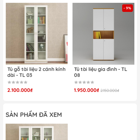
- 9%
Tủ gỗ tài liệu 2 cánh kính
Tủ tài liệu gia đình - TL
dài - TL 03
08
2.100.000₫
1.950.000₫
2.150.000₫
SẢN PHẨM ĐÃ XEM