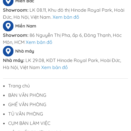
Miền Bắc
Showroom:
LK 08.11, Khu đô thị Hinode Royal Park, Hoài
Đức, Hà Nội, Việt Nam.
Xem bản đồ
Miền Nam
Showroom:
86 Nguyễn Thị Pha, ấp 6, Đông Thạnh, Hóc
Môn, HCM
Xem bản đồ
Nhà máy
Nhà máy:
LK 29.08, KĐT Hinode Royal Park, Hoài Đức,
Hà Nội, Việt Nam
Xem bản đồ
Trang chủ
BÀN VĂN PHÒNG
GHẾ VĂN PHÒNG
TỦ VĂN PHÒNG
CỤM BÀN LÀM VIỆC