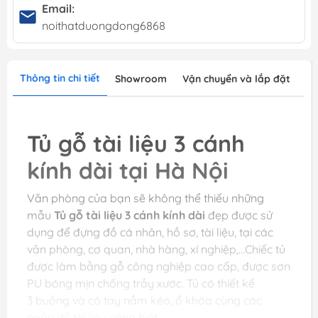
Email:
noithatduongdong6868
Thông tin chi tiết
Showroom
Vận chuyển và lắp đặt
Tủ gỗ tài liệu 3 cánh
kính dài tại Hà Nội
Văn phòng của bạn sẽ không thể thiếu những
mẫu
Tủ gỗ tài liệu 3 cánh kính dài
đẹp được sử
dụng để đựng đồ cá nhân, hồ sơ, tài liệu, tại các
văn phòng, cơ quan, nhà hàng, xí nghiệp,…Chiếc tủ
được làm bằng gỗ công nghiệp cao cấp, được sơn
PU bóng mịn chống trầy xước. Tủ có thiết kế
3 buồng và có tay nắm kéo, ổ khóa cùng các
ngăn để tài liệu riêng biệt.