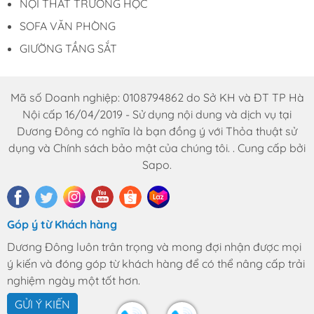
NỘI THẤT TRƯỜNG HỌC
SOFA VĂN PHÒNG
GIƯỜNG TẦNG SẮT
Mã số Doanh nghiệp: 0108794862 do Sở KH và ĐT TP Hà
Nội cấp 16/04/2019 - Sử dụng nội dung và dịch vụ tại
Dương Đông có nghĩa là bạn đồng ý với Thỏa thuật sử
dụng và Chính sách bảo mật của chúng tôi. . Cung cấp bởi
Sapo.
Góp ý từ Khách hàng
Dương Đông luôn trân trọng và mong đợi nhận được mọi
ý kiến và đóng góp từ khách hàng để có thể nâng cấp trải
nghiệm ngày một tốt hơn.
GỬI Ý KIẾN