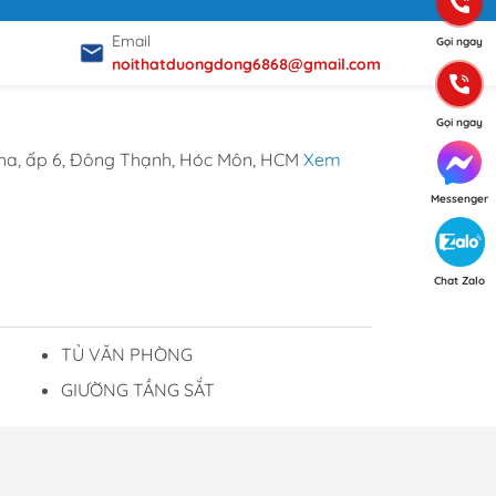
ộ,
Email
Gọi ngay
noithatduongdong6868@gmail.com
Ghế
Gọi ngay
ha, ấp 6, Đông Thạnh, Hóc Môn, HCM
Xem
Messenger
ản
p.
Chat Zalo
TỦ VĂN PHÒNG
m,
GIƯỜNG TẦNG SẮT
p ý từ Khách hàng
ơng Đông luôn trân trọng và mong đợi nhận