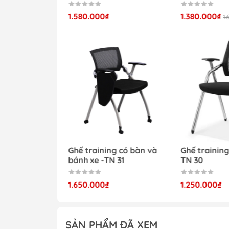
Kích thước chi 
1.580.000₫
1.380.000₫
1
Mẫu ghế đào tạ
Ghế đào tạo có bàn -TN
g lưng lưới
Ghế training có bàn và
Ghế trainin
 32
bánh xe -TN 31
TN 30
Ghế đào tạo có bàn -TN
1.650.000₫
1.250.000₫
SẢN PHẨM ĐÃ XEM