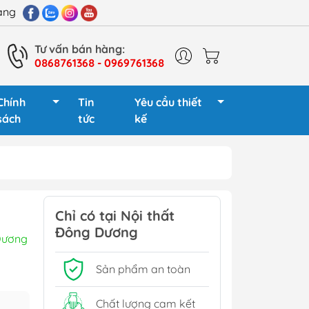
hàng
Tư vấn bán hàng:
0868761368 - 0969761368
Chính
Tin
Yêu cầu thiết
sách
tức
kế
 giám đốc
Cụm bàn làm việc 2
người
Chỉ có tại Nội thất
 gỗ
Đông Dương
Cụm bàn làm việc 4
Dương
 sắt
người
 gỗ
Sản phẩm an toàn
Cụm bàn làm việc 6
sắt
người
Chất lượng cam kết
Tủ phụ