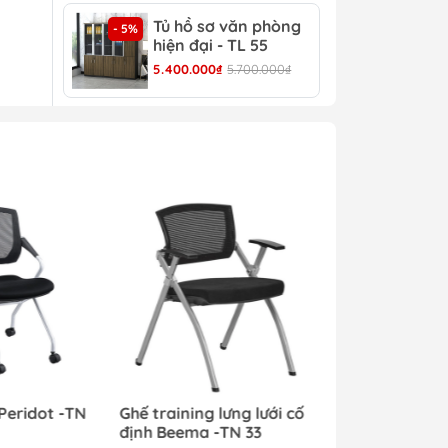
Tủ hồ sơ văn phòng
Tủ 
- 5%
- 4%
hiện đại - TL 55
TL 
5.400.000₫
5.700.000₫
4.30
o
 sản
tập
ham
 Peridot -TN
Ghế training lưng lưới cố
định Beema -TN 33