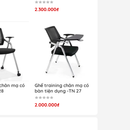
2.300.000₫
 chân mạ có
Ghế training chân mạ có
28
bàn tiện dụng -TN 27
2.000.000₫