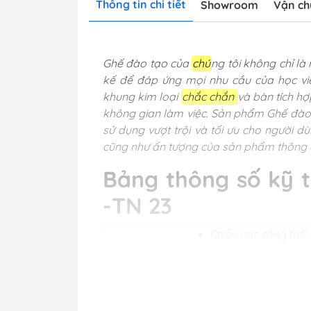
Thông tin chi tiết
Showroom
Vận ch
Ghế đào tạo của
chú
ng tôi không chỉ l
kế để đáp ứng mọi nhu cầu của học viê
khung kim loại
chắc chắn
và bàn tích h
không gian làm việc. Sản phẩm Ghế đào 
sử dụng vượt trội và tối ưu cho người d
cũng như ấn tượng của sản phẩm thông 
Bảng thông số kỹ 
-TN 23
Chiều cao tổng thể
Kích thước
Tùy chỉnh kích thướ
Kim loại
Chất Liệu
Kiểu dáng
Bàn văn phòng