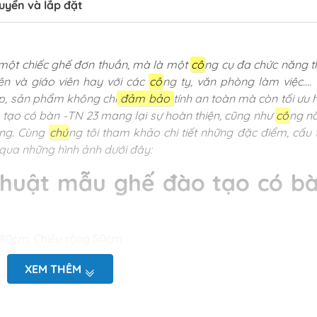
uyển và lắp đặt
à một chiếc ghế đơn thuần, mà là một
cô
ng cụ đa chức năng th
n và giáo viên hay với các
cô
ng ty, văn phòng làm việc....
ợp, sản phẩm không chỉ
đảm bảo
tính an toàn mà còn tối ưu 
tạo có bàn -TN 23 mang lại sự hoàn thiện, cũng như
cô
ng n
ùng. Cùng
chú
ng tôi tham khảo chi tiết những đặc điểm, cấu 
qua những hình ảnh dưới đây:
thuật mẫu ghế đào tạo có b
: 80cm, Chiều rộng 50cm
c theo nhu cầu
XEM THÊM