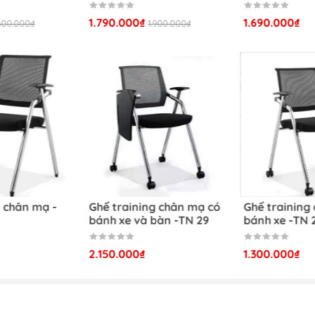
tiết của mẫu ghế đào tạo có bàn -TN 23
1.790.000₫
1.690.000₫
.600.000₫
1.900.000₫
o có bàn -TN 23 hiện đại bằng kim loại
 23 có khả năng gấp gọn và tiết kiệm diện tích
g chân mạ -
Ghế training chân mạ có
Ghế training
bánh xe và bàn -TN 29
bánh xe -TN 
 23
đảm bảo
được không gian sử dụng rộng rãi
2.150.000₫
1.300.000₫