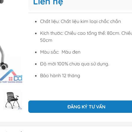
Liên hệ
Tủ để giầ
Tủ trang tr
Chất liệu: Chất liệu kim loại chắc chắn
Kích thước: Chiều cao tổng thể: 80cm. Chiề
raining
Sofa văng
50cm
raining
Sofa góc
Màu sắc: Màu đen
hế học sinh
Sofa bộ
Độ mới 100% chưa qua sử dụng.
từ
Sofa phòng chờ thư giãn
Bảo hành 12 tháng
Sofa giường
Bàn trà
ĐĂNG KÝ TƯ VẤN