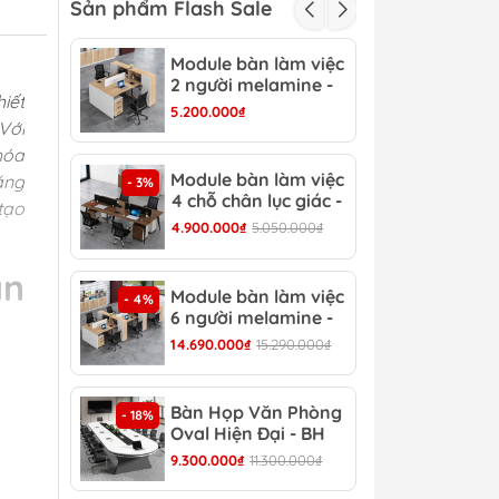
Sản phẩm Flash Sale
Module bàn làm việc
Mod
- 3%
2 người melamine -
2 c
iết
CB 15
CB 
5.200.000₫
3.15
 Với
hóa
Module bàn làm việc
Mod
ăng
- 3%
- 4%
4 chỗ chân lục giác -
6 c
tạo
CB 17
CB 
4.900.000₫
5.050.000₫
6.90
àn
Module bàn làm việc
Bàn
- 4%
- 13%
6 người melamine -
Hiệ
CB 20
14.690.000₫
15.290.000₫
8.30
Bàn Họp Văn Phòng
Bàn
- 18%
- 22%
Oval Hiện Đại - BH
Đại
44
9.300.000₫
11.300.000₫
4.30