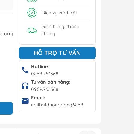
y
Dịch vụ vượt trội
í - Giá kệ
Giao hàng nhanh
u rộng
chóng
Bộ bàn ghế cafe
HỖ TRỢ TƯ VẤN
Bàn cafe
Ghế cafe
Hotline:
0868.76.1368
Ghế bar
Tư vấn bán hàng:
0969.76.1368
Email:
noithatduongdong6868