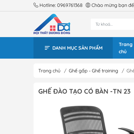
Hotline:
0969761368
Chào mừng bạn đến
Trang
DANH MỤC SẢN PHẨM
chủ
Trang chủ
/
Ghế gấp - Ghế training
/
Ghế
BÀN 
GHẾ ĐÀO TẠO CÓ BÀN -TN 23
BÀN 
BÀN 
BÀN 
BÀN 