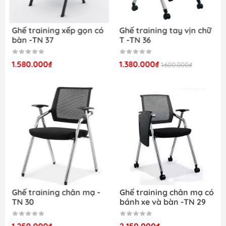
Ghế training xếp gọn có
Ghế training tay vịn chữ
Mẫu ghế training lưng lưới Beema -TN 32 có bánh
bàn -TN 37
T -TN 36
xe thuận tiện cho việc đi lại và di chuyển
1.580.000₫
1.380.000₫
1.600.000₫
Ghế training lưng lưới Beema -TN 32 có đệm ghế
dày
chắc chắn
và
hiệu quả
sử dụng tối ưu
Mẫu ghế training lưng lưới Beema -TN 32
đảm
bảo
được nhu cầu sử dụng của nhiều khách hàng
hiện nay
Ghế training chân mạ -
Ghế training chân mạ có
TN 30
bánh xe và bàn -TN 29