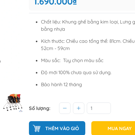
1.690.000₫
Tủ để giầ
Tủ trang tr
Chất liệu: Khung ghế bằng kim loại, Lưng 
bằng nhựa
raining
Sofa văng
Kích thước: Chiều cao tổng thể: 81cm. Chiề
52cm - 59cm
raining
Sofa góc
hế học sinh
Sofa bộ
Màu sắc: Tùy chọn màu sắc
từ
Sofa phòng chờ thư giãn
Độ mới 100% chưa qua sử dụng.
Sofa giường
Bảo hành 12 tháng
Bàn trà
Số lượng:
THÊM VÀO GIỎ
MUA NGAY