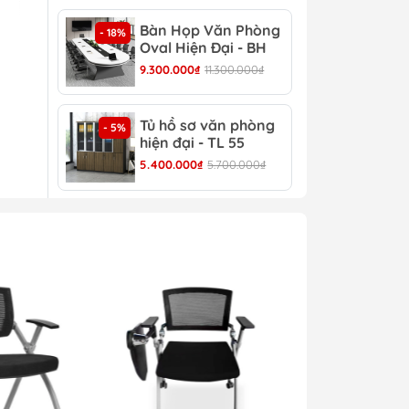
Bàn Họp Văn Phòng
Bàn
- 18%
- 22%
Oval Hiện Đại - BH
Đại
44
9.300.000₫
11.300.000₫
4.30
Tủ hồ sơ văn phòng
Tủ 
- 5%
- 4%
hiện đại - TL 55
TL 
5.400.000₫
5.700.000₫
4.30
ng