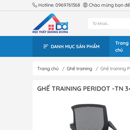
Hotline:
0969761368
Chào mừng bạn đến
Trang
DANH MỤC SẢN PHẨM
chủ
Trang chủ
/
Ghế training
/
Ghế training 
BÀN 
GHẾ TRAINING PERIDOT -TN 3
BÀN 
BÀN 
BÀN 
BÀN 