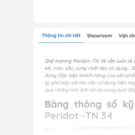
Thông tin chi tiết
Showroom
Vận ch
Ghế training Peridot -TN 34 vẫn luôn l
kế, màu sắc, cùng chất liệu sử dụng...
dùng. Đặc biệt, khách hàng của sản phẩ
lý, phù hợp với nhu cầu sử dụng hiện na
qua những hình ảnh và nội dung dưới đâ
Bảng thông số kỹ
Peridot -TN 34
Chiều cao tổng thể: 81cm
Kích
Tùy chỉnh kích thước the