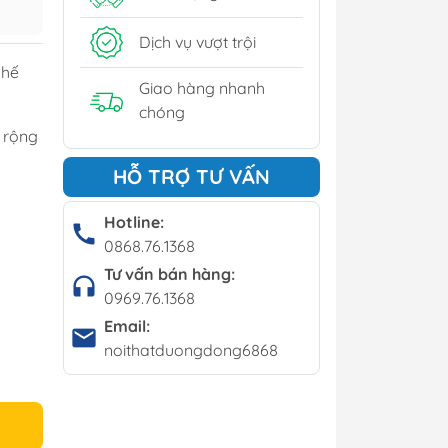
y
Dịch vụ vượt trội
í - Giá kệ
ghế
Giao hàng nhanh
chóng
u rộng
Bộ bàn ghế cafe
HỖ TRỢ TƯ VẤN
Bàn cafe
Ghế cafe
Hotline:
0868.76.1368
Ghế bar
Tư vấn bán hàng:
0969.76.1368
Email:
noithatduongdong6868