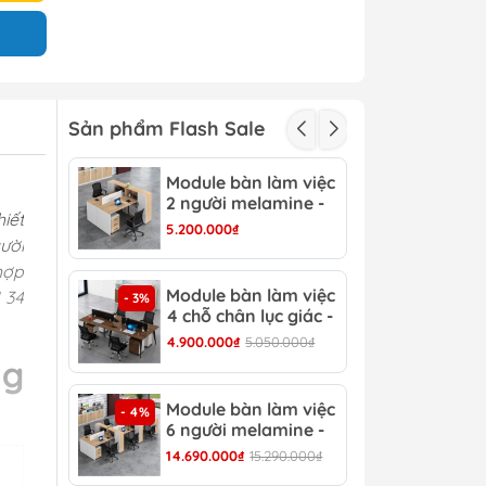
Sản phẩm Flash Sale
Module bàn làm việc
Mod
- 3%
2 người melamine -
2 c
iết
CB 15
CB 
5.200.000₫
3.15
ười
hợp
Module bàn làm việc
Mod
 34
- 3%
- 4%
4 chỗ chân lục giác -
6 c
CB 17
CB 
4.900.000₫
5.050.000₫
6.90
ng
Module bàn làm việc
Bàn
- 4%
- 13%
6 người melamine -
Hiệ
CB 20
14.690.000₫
15.290.000₫
8.30