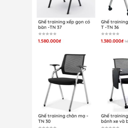
Peridot -TN 34
ng xếp gọn -TN
Ghế training xếp gọn có
Ghế training
Hình ảnh chi
bàn -TN 37
T -TN 36
1.580.000₫
1.380.000₫
1
Ghế training Peridot
Ghế training Perid
Ghế training Peridot -TN 3
g có bàn và
Ghế training chân mạ -
Ghế trainin
Ghế training Peridot -TN 
 31
TN 30
bánh xe và 