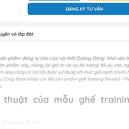
ĐĂNG KÝ TƯ VẤN
uyển và lắp đặt
à sản phẩm đáng tự hào của nội thất Dương Đông. Nhờ vào th
 Sản phẩm này mang lại giá trị và sự ấn tượng tối ưu cho ng
m này cũng có cơ hội được sử dụng với mức giá cạnh tranh, 
y. Cùng tham khảo chi tiết sản phẩm ghế training Peridot -TN
y:
 thuật của mẫu ghế traini
 , Chiều rộng 52 cm
o nhu cầu