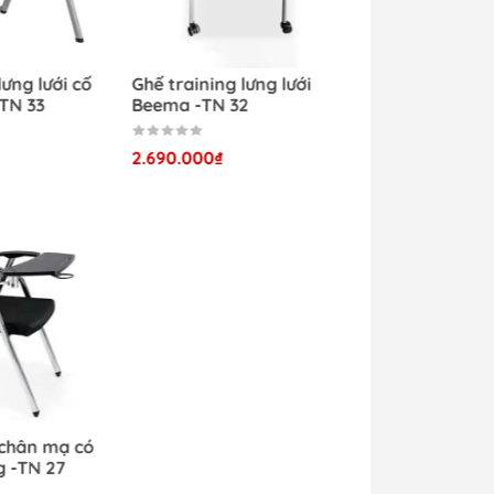
lưng lưới cố
Ghế training lưng lưới
TN 33
Beema -TN 32
2.690.000₫
 chân mạ có
g -TN 27