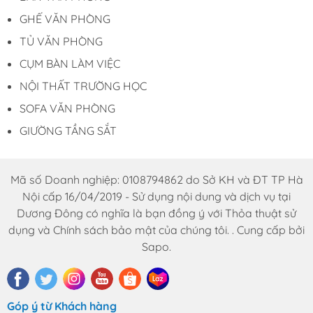
GHẾ VĂN PHÒNG
TỦ VĂN PHÒNG
CỤM BÀN LÀM VIỆC
NỘI THẤT TRƯỜNG HỌC
SOFA VĂN PHÒNG
GIƯỜNG TẦNG SẮT
Mã số Doanh nghiệp: 0108794862 do Sở KH và ĐT TP Hà
Nội cấp 16/04/2019 - Sử dụng nội dung và dịch vụ tại
Dương Đông có nghĩa là bạn đồng ý với Thỏa thuật sử
dụng và Chính sách bảo mật của chúng tôi. . Cung cấp bởi
Sapo.
Góp ý từ Khách hàng