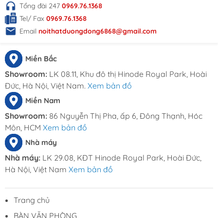
website:
Noithatduongdong.com
Tổng đài 247
0969.76.1368
Hà Nội : A11 Xuân Phương Garden, đường
Tel/ Fax
0969.76.1368
Trịnh Văn Bô, phường Phương Canh, Quận
Email
noithatduongdong6868@gmail.com
Nam Từ Liêm, Thành Phố Hà Nội.
HCM : 86 Nguyễn Thị Pha, ấp 6, xã Đông
Miền Bắc
Thạnh, Hóc Môn, TP HCM
Hotline: 0969.761.368 – 0868.761.368
Showroom:
LK 08.11, Khu đô thị Hinode Royal Park, Hoài
Email : dautuduongdong@gmail.com
Đức, Hà Nội, Việt Nam.
Xem bản đồ
Miền Nam
Showroom:
86 Nguyễn Thị Pha, ấp 6, Đông Thạnh, Hóc
Môn, HCM
Xem bản đồ
Nhà máy
Nhà máy:
LK 29.08, KĐT Hinode Royal Park, Hoài Đức,
Hà Nội, Việt Nam
Xem bản đồ
Trang chủ
BÀN VĂN PHÒNG