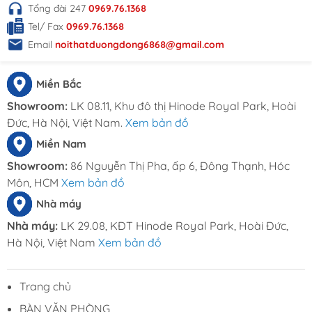
Tổng đài 247
0969.76.1368
Đông
Tel/ Fax
0969.76.1368
Sản phẩm được cung cấp bởi nội thất Dương
Email
noithatduongdong6868@gmail.com
Đông với rất nhiều ưu điểm cùng chính sách bán
hàng phù hợp :
Miền Bắc
Showroom:
LK 08.11, Khu đô thị Hinode Royal Park, Hoài
+ Giá thành cạnh tranh so với nhiều đơn vị khác
Đức, Hà Nội, Việt Nam.
Xem bản đồ
+ Đa dạng và nhiều lựa chọn về màu sắc, hình
Miền Nam
dáng, kích thước
Showroom:
86 Nguyễn Thị Pha, ấp 6, Đông Thạnh, Hóc
+ Vật tư sử dụng tối ưu và hiện đại
Môn, HCM
Xem bản đồ
Nhà máy
+ Chính sách bảo hành lên đến 12 tháng.
Nhà máy:
LK 29.08, KĐT Hinode Royal Park, Hoài Đức,
THÔNG TIN LIÊN HỆ
Hà Nội, Việt Nam
Xem bản đồ
Đặt hàng online tại
website:
Noithatduongdong.com
Trang chủ
Hà Nội : A11 Xuân Phương Garden, đường
BÀN VĂN PHÒNG