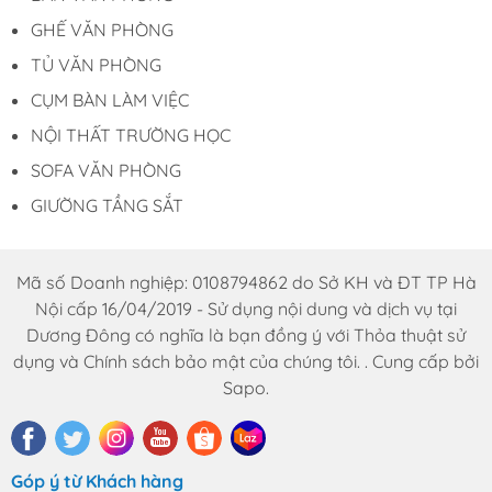
Trịnh Văn Bô, phường Phương Canh, Quận
Nam Từ Liêm, Thành Phố Hà Nội.
GHẾ VĂN PHÒNG
HCM : 86 Nguyễn Thị Pha, ấp 6, xã Đông
TỦ VĂN PHÒNG
Thạnh, Hóc Môn, TP HCM
CỤM BÀN LÀM VIỆC
Hotline: 0969.761.368 – 0868.761.368
Email : dautuduongdong@gmail.com
NỘI THẤT TRƯỜNG HỌC
SOFA VĂN PHÒNG
GIƯỜNG TẦNG SẮT
Mã số Doanh nghiệp: 0108794862 do Sở KH và ĐT TP Hà
Nội cấp 16/04/2019 - Sử dụng nội dung và dịch vụ tại
Dương Đông có nghĩa là bạn đồng ý với Thỏa thuật sử
dụng và Chính sách bảo mật của chúng tôi. . Cung cấp bởi
Sapo.
Góp ý từ Khách hàng