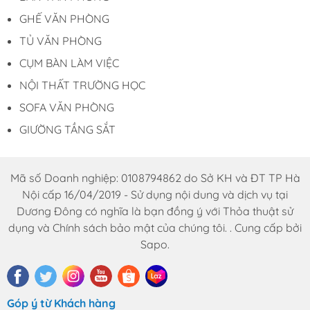
GHẾ VĂN PHÒNG
TỦ VĂN PHÒNG
CỤM BÀN LÀM VIỆC
NỘI THẤT TRƯỜNG HỌC
SOFA VĂN PHÒNG
GIƯỜNG TẦNG SẮT
Mã số Doanh nghiệp: 0108794862 do Sở KH và ĐT TP Hà
Nội cấp 16/04/2019 - Sử dụng nội dung và dịch vụ tại
Dương Đông có nghĩa là bạn đồng ý với Thỏa thuật sử
dụng và Chính sách bảo mật của chúng tôi. . Cung cấp bởi
Sapo.
Góp ý từ Khách hàng