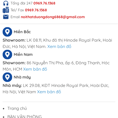
HÔNG TIN LIÊN HỆ
Tổng đài 247
0969.76.1368
Tel/ Fax
0969.76.1368
Đặt hàng online tại
Email
noithatduongdong6868@gmail.com
website:
Noithatduongdong.com
Hà Nội : A11 Xuân Phương Garden, đường
Miền Bắc
Trịnh Văn Bô, phường Phương Canh, Quận
Nam Từ Liêm, Thành Phố Hà Nội.
Showroom:
LK 08.11, Khu đô thị Hinode Royal Park, Hoài
HCM : 86 Nguyễn Thị Pha, ấp 6, xã Đông
Đức, Hà Nội, Việt Nam.
Xem bản đồ
Thạnh, Hóc Môn, TP HCM
Miền Nam
Hotline: 0969.761.368 – 0868.761.368
Showroom:
86 Nguyễn Thị Pha, ấp 6, Đông Thạnh, Hóc
Email : dautuduongdong@gmail.com
Môn, HCM
Xem bản đồ
Nhà máy
Nhà máy:
LK 29.08, KĐT Hinode Royal Park, Hoài Đức,
Hà Nội, Việt Nam
Xem bản đồ
Trang chủ
BÀN VĂN PHÒNG