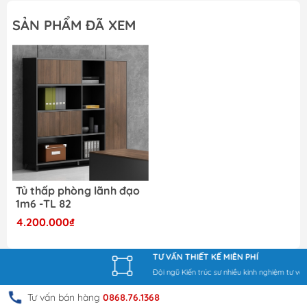
SẢN PHẨM ĐÃ XEM
Mua Tủ thấp phòng lãnh
đạo 1m6 -TL 82 chất lượng
cao tại đâu?
Tự hào là đơn vị cung cấp tủ với chất lượng cao,
giá thành hợp lý. Sản phẩm tại nội thất Dương
Đông luôn đáp ứng được nhiều kỳ vọng, cũng như
mong mỏi của người tiêu dùng về sản phẩm. Nhờ
có được iệu quả sử dụng cao, chất lượng được
Tủ thấp phòng lãnh đạo
khẳng định... cùng kinh nghiệm thực tế cung cấp,
1m6 -TL 82
sản xuất nhiều đồ nội thất cho các văn phòng, đơn
4.200.000₫
vị, gia đình... Mà chúng tôi luôn cam kết và nỗ lực
mang đến cho khách hàng lựa chọn sử dụng tốt
TƯ VẤN THIẾT KẾ MIỄN PHÍ
nhất cho sản phẩm,
Đội ngũ Kiến trúc sư nhiều kinh nghiệm tư vấn thiết kế tận tâm
Liên hệ với Dương Đông để được tư vấn và hỗ trợ:
Tư vấn bán hàng
0868.76.1368