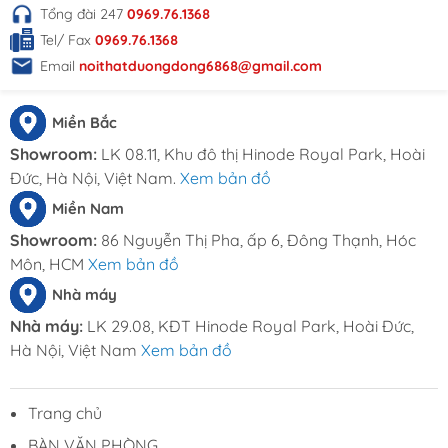
Tổng đài 247
0969.76.1368
+ Khả năng đáp ứng được số lượng lớn đơn hàng.
Tel/ Fax
0969.76.1368
HÔNG TIN LIÊN HỆ
Email
noithatduongdong6868@gmail.com
Đặt hàng online tại
website:
Noithatduongdong.com
Miền Bắc
Hà Nội : A11 Xuân Phương Garden, đường
Showroom:
LK 08.11, Khu đô thị Hinode Royal Park, Hoài
Trịnh Văn Bô, phường Phương Canh, Quận
Đức, Hà Nội, Việt Nam.
Xem bản đồ
Nam Từ Liêm, Thành Phố Hà Nội.
Miền Nam
HCM : 86 Nguyễn Thị Pha, ấp 6, xã Đông
Showroom:
86 Nguyễn Thị Pha, ấp 6, Đông Thạnh, Hóc
Thạnh, Hóc Môn, TP HCM
Môn, HCM
Xem bản đồ
Hotline: 0969.761.368 – 0868.761.368
Email : dautuduongdong@gmail.com
Nhà máy
Nhà máy:
LK 29.08, KĐT Hinode Royal Park, Hoài Đức,
Hà Nội, Việt Nam
Xem bản đồ
Trang chủ
BÀN VĂN PHÒNG