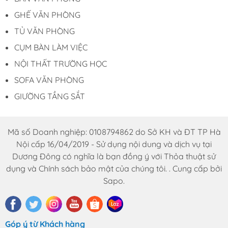
GHẾ VĂN PHÒNG
TỦ VĂN PHÒNG
CỤM BÀN LÀM VIỆC
NỘI THẤT TRƯỜNG HỌC
SOFA VĂN PHÒNG
GIƯỜNG TẦNG SẮT
Mã số Doanh nghiệp: 0108794862 do Sở KH và ĐT TP Hà
Nội cấp 16/04/2019 - Sử dụng nội dung và dịch vụ tại
Dương Đông có nghĩa là bạn đồng ý với Thỏa thuật sử
dụng và Chính sách bảo mật của chúng tôi. . Cung cấp bởi
Sapo.
Góp ý từ Khách hàng