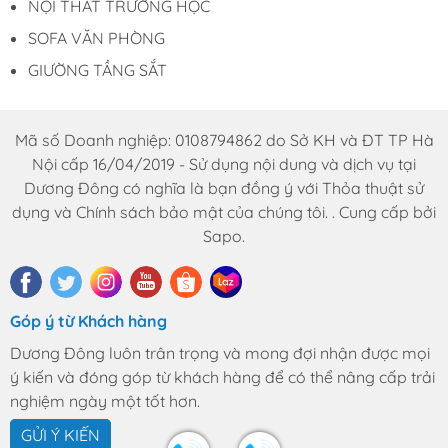
NỘI THẤT TRƯỜNG HỌC
văn phòng của bạn.
SOFA VĂN PHÒNG
THÔNG TIN LIÊN HỆ
GIƯỜNG TẦNG SẮT
Đặt hàng online tại
website:
Noithatduongdong.com
Hà Nội : A11 Xuân Phương Garden, đường
Mã số Doanh nghiệp: 0108794862 do Sở KH và ĐT TP Hà
Trịnh Văn Bô, phường Phương Canh, Quận
Nội cấp 16/04/2019 - Sử dụng nội dung và dịch vụ tại
Nam Từ Liêm, Thành Phố Hà Nội.
Dương Đông có nghĩa là bạn đồng ý với Thỏa thuật sử
HCM : 86 Nguyễn Thị Pha, ấp 6, xã Đông
dụng và Chính sách bảo mật của chúng tôi. . Cung cấp bởi
Thạnh, Hóc Môn, TP HCM
Sapo.
Hotline: 0969.761.368 – 0868.761.368
Email : dautuduongdong@gmail.com
Góp ý từ Khách hàng
Dương Đông luôn trân trọng và mong đợi nhận được mọi
ý kiến và đóng góp từ khách hàng để có thể nâng cấp trải
nghiệm ngày một tốt hơn.
GỬI Ý KIẾN