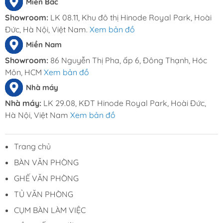
Miền Bắc
Doanh nghiệp đề cao hình ảnh chuyên
Showroom:
LK 08.11, Khu đô thị Hinode Royal Park, Hoài
nghiệp và chỉn chu
Đức, Hà Nội, Việt Nam.
Xem bản đồ
Miền Nam
Tủ tài liệu phòng giám đốc - TLĐ 04
Showroom:
86 Nguyễn Thị Pha, ấp 6, Đông Thạnh, Hóc
Môn, HCM
Xem bản đồ
Nhà máy
Tủ tài liệu phòng giám đốc - TLĐ 04
Nhà máy:
LK 29.08, KĐT Hinode Royal Park, Hoài Đức,
Hà Nội, Việt Nam
Xem bản đồ
Tủ tài liệu phòng giám đốc - TLĐ 04
Trang chủ
Tủ tài liệu phòng giám đốc – TLĐ 04 không chỉ là
BÀN VĂN PHÒNG
giải pháp lưu trữ mà còn góp phần hoàn thiện hình
GHẾ VĂN PHÒNG
ảnh không gian lãnh đạo đẳng cấp.
TỦ VĂN PHÒNG
Liên hệ Nội Thất Dương Đông để được tư vấn kích
CỤM BÀN LÀM VIỆC
thước, màu sắc và phương án thiết kế phù hợp với