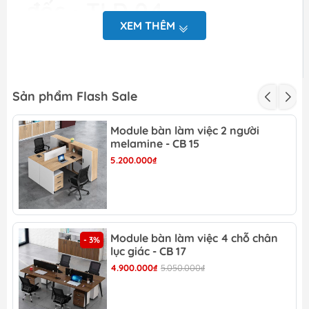
đốc - TLĐ 04
XEM THÊM
Kích thước: Rộng
Kích
2000mm/2200mm/2400mm x Sâu
thước
400 x Cao 2000 mm..
Sản phẩm Flash Sale
Chất liệu gỗ công nghiệp MFC bề
Chất
mặt phủ melamine
Liệu
Module bàn làm việc 2 người
melamine - CB 15
Màu
Màu vân gỗ/ Màu tùy chọn
5.200.000₫
sản
phẩm
Bảo
12 tháng
hành
Miễn phí khảo sát, đo vẽ hiện trạng
Module bàn làm việc 4 chỗ chân
- 3%
lục giác - CB 17
tại văn phòng
Miễn phí dựng mô hình 3D (mặt bằng
4.900.000₫
5.050.000₫
và chi tiết sản phẩm)
Ưu đãi
Vui lòng gọi điện hoặc nhắn tin zalo