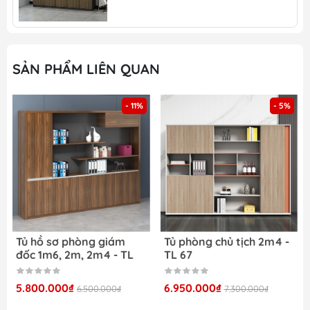
tâm kết hợp đèn LED hắt sáng. Ánh sáng vàng
nhẹ giúp làm nổi bật sách, vật phẩm trưng bày,
đồng thời tạo hiệu ứng chiều sâu cho tổng thể tủ.
Thiết kế này không chỉ phục vụ lưu trữ mà còn biến
SẢN PHẨM LIÊN QUAN
mảng tường phía sau bàn giám đốc thành một
điểm nhấn sang trọng. Hai bên là hệ cánh tủ cao
cân đối, giúp bố cục tổng thể hài hòa và bề thế
- 11%
- 5%
hơn. Sự phối hợp giữa màu gỗ trầm và mảng màu
xám tối tạo nên cảm giác vững chãi, phù hợp với
phong thái lãnh đạo.
2. Lưu trữ linh hoạt – Sắp
xếp khoa học
TLĐ 04 được thiết kế với nhiều khu vực chức năng:
Tủ hồ sơ phòng giám
Tủ phòng chủ tịch 2m4 -
đốc 1m6, 2m, 2m4 - TL
TL 67
Kệ mở có đèn LED: Trưng bày sách, tài liệu,
64
kỷ niệm chương.
5.800.000₫
6.950.000₫
6.500.000₫
7.300.000₫
Khoang cánh kín phía trên và hai bên: Lưu trữ