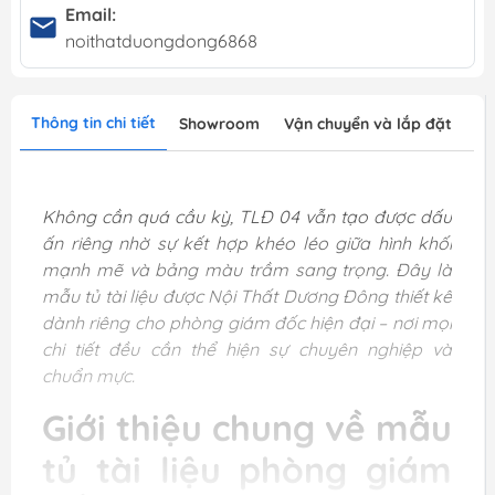
Email:
noithatduongdong6868
Thông tin chi tiết
Showroom
Vận chuyển và lắp đặt
Không cần quá cầu kỳ, TLĐ 04 vẫn tạo được dấu
ấn riêng nhờ sự kết hợp khéo léo giữa hình khối
mạnh mẽ và bảng màu trầm sang trọng. Đây là
mẫu tủ tài liệu được Nội Thất Dương Đông thiết kế
dành riêng cho phòng giám đốc hiện đại – nơi mọi
chi tiết đều cần thể hiện sự chuyên nghiệp và
chuẩn mực.
Giới thiệu chung về mẫu
tủ tài liệu phòng giám