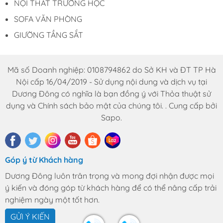
NỘI THẤT TRƯỜNG HỌC
Hotline: 0969.761.368 – 0868.761.368
SOFA VĂN PHÒNG
Email : dautuduongdong@gmail.com
GIƯỜNG TẦNG SẮT
Mã số Doanh nghiệp: 0108794862 do Sở KH và ĐT TP Hà
Nội cấp 16/04/2019 - Sử dụng nội dung và dịch vụ tại
Dương Đông có nghĩa là bạn đồng ý với Thỏa thuật sử
dụng và Chính sách bảo mật của chúng tôi. . Cung cấp bởi
Sapo.
Góp ý từ Khách hàng
Dương Đông luôn trân trọng và mong đợi nhận được mọi
ý kiến và đóng góp từ khách hàng để có thể nâng cấp trải
nghiệm ngày một tốt hơn.
GỬI Ý KIẾN