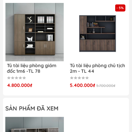
Khoang mở trung tâm: Để vật dụng thường
- 5%
xuyên sử dụng, giúp thao tác nhanh chóng.
Hệ ngăn kéo và khoang kín phía dưới: Lưu
trữ hồ sơ quan trọng, đảm bảo sự gọn gàng
và riêng tư.
Khoang tủ lớn bên phải: Tăng không gian
chứa đồ, phù hợp với phòng lãnh đạo có
nhiều tài liệu.
Tủ tài liệu phòng giám
Tủ tài liệu phòng chủ tịch
đốc 1m6 -TL 78
2m - TL 44
Cách phân chia này giúp tối ưu diện tích, tạo sự
ngăn nắp và chuyên nghiệp cho toàn bộ không
4.800.000₫
5.400.000₫
5.700.000₫
gian làm việc.
SẢN PHẨM ĐÃ XEM
Tủ phòng lãnh đạo cao cấp - TLĐ 03
3. Chất liệu cao cấp – Độ