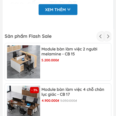
cao cấp - TLĐ 03
XEM THÊM
Kích thước: Rộng
Kích
2000mm/2200mm/2400mm x Sâu
thước
400 x Cao 2000 mm..
Sản phẩm Flash Sale
Chất liệu gỗ công nghiệp MFC bề
Chất
mặt phủ melamine
Liệu
Module bàn làm việc 2 người
melamine - CB 15
Màu
Màu vân gỗ/ Màu tùy chọn
5.200.000₫
sản
phẩm
Bảo
12 tháng
hành
Miễn phí khảo sát, đo vẽ hiện trạng
Module bàn làm việc 4 chỗ chân
- 3%
lục giác - CB 17
tại văn phòng
Miễn phí dựng mô hình 3D (mặt bằng
4.900.000₫
5.050.000₫
và chi tiết sản phẩm)
Ưu đãi
Vui lòng gọi điện hoặc nhắn tin zalo