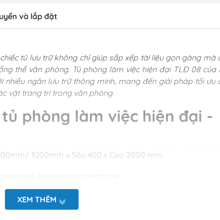
uyển và lắp đặt
chiếc tủ lưu trữ không chỉ giúp sắp xếp tài liệu gọn gàng mà 
ng thể văn phòng. Tủ phòng làm việc hiện đại TLĐ 08 của 
ới nhiều ngăn lưu trữ thông minh, mang đến giải pháp tối ưu 
các vật trang trí trong văn phòng.
tủ phòng làm việc hiện đại -
2400mm/ 3200mm x Sâu 400 x Cao 2000 mm..
 nghiệp MFC bề mặt phủ melamine
ùy chọn
XEM THÊM