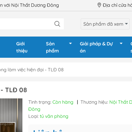
 với Nội Thất Dương Đông
Địa chỉ cửa 
Sản phẩm đã xem
Giới
Sản
Giải pháp & Dự
thiệu
phẩm
án
ng làm việc hiện đại - TLĐ 08
LÀM VIỆC
Ghế Giám Đốc
Tủ phòng
- TLĐ 08
GIÁM ĐỐC
Ghế xoay văn phòng
Tủ tài liệu
Tình trạng:
Còn hàng
|
Thương hiệu:
Nội Thất 
HỌP
Ghế chân quỳ
Tủ tài liệu
Đông
QUẦY LỄ TÂN
Ghế gấp - Ghế training
Tủ locker
Loại:
tủ văn phòng
TRAINING
Ghế phòng chờ - Hội
Tủ locker 
trường
Hộc tủ - 