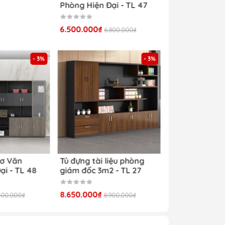
Phòng Hiện Đại - TL 47
ng,
6.500.000₫
6.800.000₫
 hệ
hẩm
- 3%
- 3%
ng,
Sơ Văn
Tủ đựng tài liệu phòng
ại - TL 48
giám đốc 3m2 - TL 27
g
8.650.000₫
500.000₫
8.900.000₫