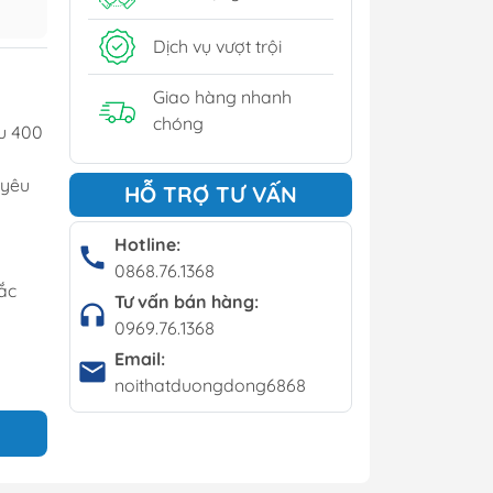
y
Dịch vụ vượt trội
í - Giá kệ
Giao hàng nhanh
chóng
u 400
Bộ bàn ghế cafe
 yêu
HỖ TRỢ TƯ VẤN
Bàn cafe
Ghế cafe
Hotline:
0868.76.1368
Ghế bar
ắc
Tư vấn bán hàng:
0969.76.1368
Email:
noithatduongdong6868