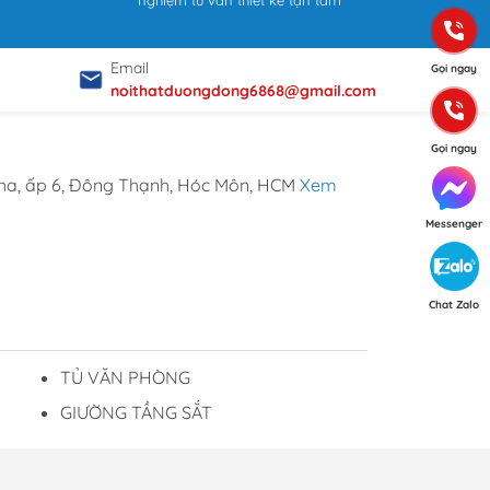
nghiệm tư vấn thiết kế tận tâm
Email
Gọi ngay
noithatduongdong6868@gmail.com
Gọi ngay
ha, ấp 6, Đông Thạnh, Hóc Môn, HCM
Xem
Messenger
Chat Zalo
TỦ VĂN PHÒNG
GIƯỜNG TẦNG SẮT
p ý từ Khách hàng