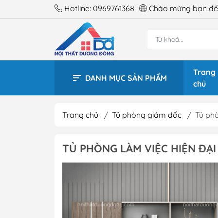
Hotline:
0969761368
Chào mừng bạn đến
Trang
DANH MỤC SẢN PHẨM
chủ
Trang chủ
/
Tủ phòng giám đốc
/
Tủ phò
BÀN 
TỦ PHÒNG LÀM VIỆC HIỆN ĐẠI 
BÀN 
BÀN 
BÀN 
BÀN 