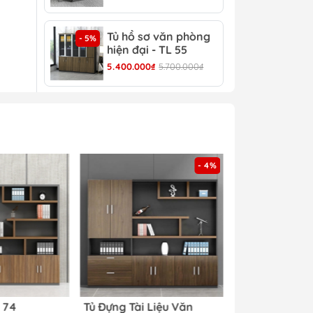
Tủ hồ sơ văn phòng
Tủ 
- 5%
- 4%
hiện đại - TL 55
TL 
5.400.000₫
5.700.000₫
4.30
i
- 4%
Sản
 và
L 74
Tủ Đựng Tài Liệu Văn