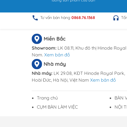
tưởng sản phẩm của bạn
Văn phòng công ty hiện đại
Tư vấn bán hàng
0868.76.1368
Tổ
Không gian làm việc tại nhà
Nhờ thiết kế lớn và bố cục hợp lý, tủ TLĐ
Miền Bắc
làm việc gọn gàng, khoa học và chuyên 
Showroom:
LK 08.11, Khu đô thị Hinode Royal 
Nam.
Xem bản đồ
Tủ phò
Nhà máy
Nhà máy:
LK 29.08, KĐT Hinode Royal Park,
Hoài Đức, Hà Nội, Việt Nam
Xem bản đồ
Tủ phò
Trang chủ
BÀN 
Tủ phò
CỤM BÀN LÀM VIỆC
NỘI 
Mã số Doanh nghiệp: 0108794862 do Sở KH và