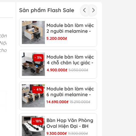
Sản phẩm Flash Sale
Module bàn làm việc
Mod
- 3%
2 người melamine -
2 c
còn
CB 15
CB 
5.200.000₫
3.15
Nội
cho
Module bàn làm việc
Mod
- 3%
- 4%
4 chỗ chân lục giác -
6 c
CB 17
CB 
4.900.000₫
5.050.000₫
6.90
Module bàn làm việc
Bàn
- 4%
- 13%
6 người melamine -
Hiệ
CB 20
14.690.000₫
15.290.000₫
8.30
Bàn Họp Văn Phòng
Bàn
- 18%
- 22%
Oval Hiện Đại - BH
Đại
44
9.300.000₫
11.300.000₫
4.30