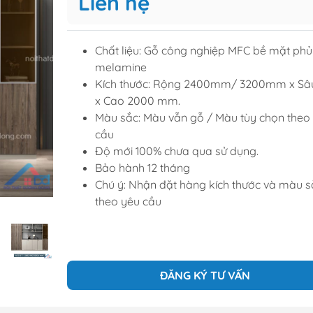
Liên hệ
Tủ để giầ
Tủ trang tr
Chất liệu: Gỗ công nghiệp MFC bề mặt phủ
melamine
Kích thước: Rộng 2400mm/ 3200mm x Sâ
raining
Sofa văng
x Cao 2000 mm.
raining
Sofa góc
Màu sắc: Màu vẫn gỗ / Màu tùy chọn theo
cầu
hế học sinh
Sofa bộ
Độ mới 100% chưa qua sử dụng.
từ
Sofa phòng chờ thư giãn
Bảo hành 12 tháng
Sofa giường
Chú ý: Nhận đặt hàng kích thước và màu s
theo yêu cầu
Bàn trà
ĐĂNG KÝ TƯ VẤN