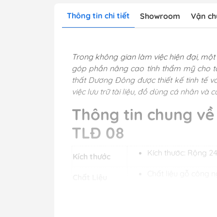
Thông tin chi tiết
Showroom
Vận ch
Trong không gian làm việc hiện đại, một 
góp phần nâng cao tính thẩm mỹ cho tổ
thất Dương Đông được thiết kế tinh tế v
việc lưu trữ tài liệu, đồ dùng cá nhân và 
Thông tin chung về 
TLĐ 08
Kích thước: Rộng 
Kích thước
Chất liệu gỗ công
Chất Liệu
Màu sản
Màu vân gỗ/ Màu t
phẩm