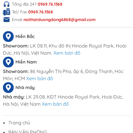
Tổng đài 247
0969.76.1368
Tel/ Fax
0969.76.1368
Email
noithatduongdong6868@gmail.com
Miền Bắc
Showroom:
LK 08.11, Khu đô thị Hinode Royal Park, Hoài
Đức, Hà Nội, Việt Nam.
Xem bản đồ
Miền Nam
Showroom:
86 Nguyễn Thị Pha, ấp 6, Đông Thạnh, Hóc
Môn, HCM
Xem bản đồ
Nhà máy
Nhà máy:
LK 29.08, KĐT Hinode Royal Park, Hoài Đức,
Hà Nội, Việt Nam
Xem bản đồ
Trang chủ
BÀN VĂN PHÒNG