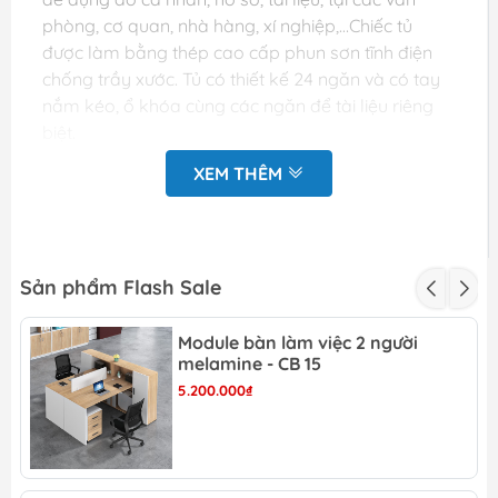
phòng, cơ quan, nhà hàng, xí nghiệp,…Chiếc tủ
được làm bằng thép cao cấp phun sơn tĩnh điện
chống trầy xước. Tủ có thiết kế 24 ngăn và có tay
nắm kéo, ổ khóa cùng các ngăn để tài liệu riêng
biệt.
XEM THÊM
Loại tủ này thường phù hợp với những phòng ban
có nhiều tài liệu, phòng ban giám đốc, phòng nhân
viên nó sẽ tôn nên vẻ đẹp sang trọng cho cả căn
phòng
Sản phẩm Flash Sale
Đặc điểm tủ locker giá rẻ
24 ngăn:
Module bàn làm việc 2 người
melamine - CB 15
5.200.000₫
Chất liệu: thép phun sơn tĩnh điện chống han
gỉ, chắc chắn, độ bền cao
Kích thước: Rộng:1200 x Sâu: 450 x Cao: 1830
mm