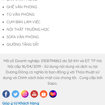
GHẾ VĂN PHÒNG
TỦ VĂN PHÒNG
CỤM BÀN LÀM VIỆC
NỘI THẤT TRƯỜNG HỌC
SOFA VĂN PHÒNG
GIƯỜNG TẦNG SẮT
Mã số Doanh nghiệp: 0108794862 do Sở KH và ĐT TP Hà
Nội cấp 16/04/2019 - Sử dụng nội dung và dịch vụ tại
Dương Đông có nghĩa là bạn đồng ý với Thỏa thuật sử
dụng và Chính sách bảo mật của chúng tôi. . Cung cấp bởi
Sapo.
Góp ý từ Khách hàng