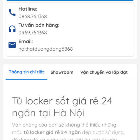
Hotline:
0868.76.1368
Tư vấn bán hàng:
0969.76.1368
Email:
noithatduongdong6868
Thông tin chi tiết
Showroom
Vận chuyển và lắp đặt
Tủ locker sắt giá rẻ 24
ngăn tại Hà Nội
Văn phòng của bạn sẽ không thể thiếu những
mẫu
tủ locker giá rẻ 24 ngăn
đẹp được sử dụng
để đựng đồ cá nhân, hồ sơ, tài liệu, tại các văn