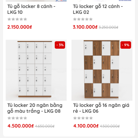
Tủ gỗ locker 8 cánh -
Tủ locker gỗ 12 cánh -
nhật thường xuyên
LKG 10
LKG 02
Nhận đặt hàng theo kích thước và số lượng
của khách
2.150.000₫
3.100.000₫
3.250.000₫
Nội thất Dương Đông – Nội Thất Giá Rẻ
Tại
đây, chúng tôi cung cấp nhiều sản phẩm nội
thất cho gia đình và văn phòng như:
- 3%
- 9%
Bàn ghế học sinh
Tủ taì liệu sắt
Tủ locker gỗ
Giường tầng sắt
Bàn làm việc văn phòng
Tủ locker 20 ngăn bằng
Tủ locker gỗ 16 ngăn giá
gỗ màu trắng - LKG 08
rẻ - LKG 06
4.500.000₫
4.100.000₫
4.650.000₫
4.500.000₫