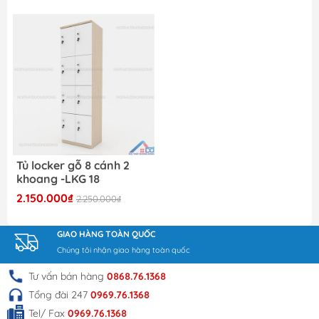
tại nội thất Dương Đông?
+ Sản phẩm vô cùng chất lượng
+ Giá thành vô cùng hợp lý
+ Chính sách lắp đặt và vận chuyển tốt nhất
+ Phù hợp với nhu cầu sử dụng của nhiều gia đình.
THÔNG TIN LIÊN HỆ
Tủ locker gỗ 8 cánh 2
Đặt hàng online tại
khoang -LKG 18
website:
Noithatduongdong.com
2.150.000₫
2.250.000₫
Hà Nội : A11 Xuân Phương Garden, đường
Trịnh Văn Bô, phường Phương Canh, Quận
GIAO HÀNG TOÀN QUỐC
Nam Từ Liêm, Thành Phố Hà Nội.
Chúng tôi nhận giao hàng toàn quốc
HCM : 86 Nguyễn Thị Pha, ấp 6, xã Đông
Thạnh, Hóc Môn, TP HCM
Tư vấn bán hàng
0868.76.1368
Hotline: 0969.761.368 – 0868.761.368
Tổng đài 247
0969.76.1368
Email : noithatduongdong6868@gmail.com
Tel/ Fax
0969.76.1368