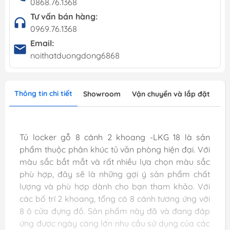
0868.76.1368
Tư vấn bán hàng:
0969.76.1368
Email:
noithatduongdong6868
Thông tin chi tiết
Showroom
Vận chuyển và lắp đặt
Tủ locker gỗ 8 cánh 2 khoang -LKG 18 là sản
phẩm thuộc phân khúc tủ văn phòng hiện đại. Với
màu sắc bắt mắt và rất nhiều lựa chọn màu sắc
phù hợp, đây sẽ là những gợi ý sản phẩm chất
lượng và phù hợp dành cho bạn tham khảo. Với
các bố trí 2 khoang, tổng có 8 cánh tương ứng với
8 ô cửa đựng đồ. Sản phẩm này đã và đang đáp
ứng được ngày càng lớn nhu cầu sử dụng của các