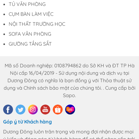
TỦ VĂN PHÒNG
CỤM BÀN LÀM VIỆC
NỘI THẤT TRƯỜNG HỌC
SOFA VĂN PHÒNG
GIƯỜNG TẦNG SẮT
Mã số Doanh nghiệp: 0108794862 do Sở KH và ĐT TP Hà
Nội cấp 16/04/2019 - Sử dụng nội dung và dịch vụ tại
Dương Đông có nghĩa là bạn đồng ý với Thỏa thuật sử
dụng và Chính sách bảo mật của chúng tôi. . Cung cấp bởi
Sapo.
Góp ý từ Khách hàng
Dương Đông luôn trân trọng và mong đợi nhận được mọi
ý kiến và đóng góp từ khách hàng để có thể nâng cấp trải