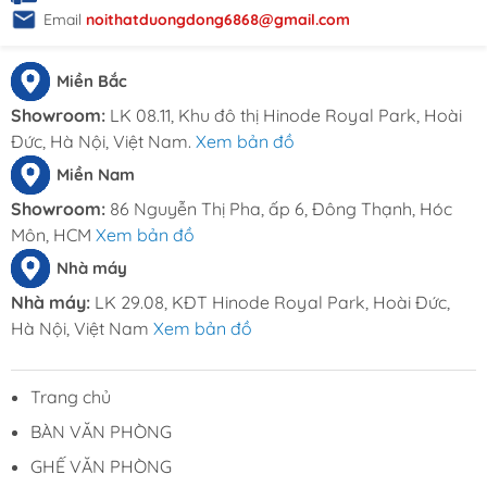
Email
noithatduongdong6868@gmail.com
Miền Bắc
Showroom:
LK 08.11, Khu đô thị Hinode Royal Park, Hoài
Đức, Hà Nội, Việt Nam.
Xem bản đồ
Miền Nam
Showroom:
86 Nguyễn Thị Pha, ấp 6, Đông Thạnh, Hóc
Môn, HCM
Xem bản đồ
Nhà máy
Nhà máy:
LK 29.08, KĐT Hinode Royal Park, Hoài Đức,
Hà Nội, Việt Nam
Xem bản đồ
Trang chủ
BÀN VĂN PHÒNG
GHẾ VĂN PHÒNG