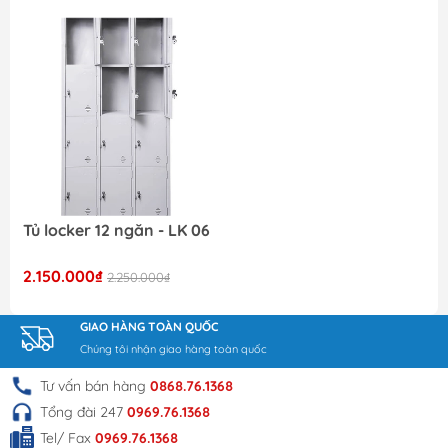
Tủ locker 12 ngăn - LK 06
2.150.000₫
2.250.000₫
GIAO HÀNG TOÀN QUỐC
Chúng tôi nhận giao hàng toàn quốc
Tư vấn bán hàng
0868.76.1368
Tổng đài 247
0969.76.1368
Tel/ Fax
0969.76.1368