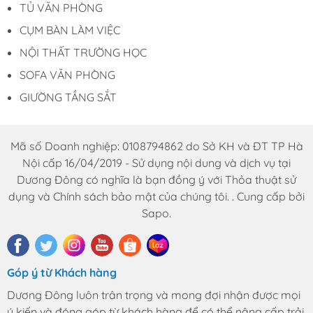
TỦ VĂN PHÒNG
CỤM BÀN LÀM VIỆC
NỘI THẤT TRƯỜNG HỌC
SOFA VĂN PHÒNG
GIƯỜNG TẦNG SẮT
Mã số Doanh nghiệp: 0108794862 do Sở KH và ĐT TP Hà
Nội cấp 16/04/2019 - Sử dụng nội dung và dịch vụ tại
Dương Đông có nghĩa là bạn đồng ý với Thỏa thuật sử
dụng và Chính sách bảo mật của chúng tôi. . Cung cấp bởi
Sapo.
Góp ý từ Khách hàng
Dương Đông luôn trân trọng và mong đợi nhận được mọi
ý kiến và đóng góp từ khách hàng để có thể nâng cấp trải