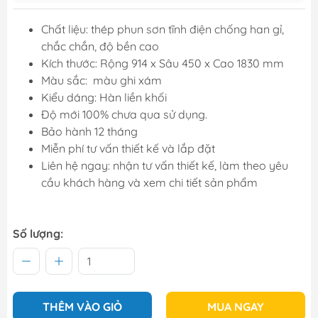
Chất liệu: thép phun sơn tĩnh điện chống han gỉ,
chắc chắn, độ bền cao
Kích thước: Rộng 914 x Sâu 450 x Cao 1830 mm
Màu sắc: màu ghi xám
Kiểu dáng: Hàn liền khối
Độ mới 100% chưa qua sử dụng.
Bảo hành 12 tháng
Miễn phí tư vấn thiết kế và lắp đặt
Liên hệ ngay: nhận tư vấn thiết kế, làm theo yêu
cầu khách hàng và xem chi tiết sản phẩm
Số lượng:
THÊM VÀO GIỎ
MUA NGAY