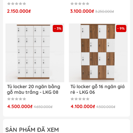
Nhiều sản phẩm mới, chất lượng được cập
nhật thường xuyên
2.150.000₫
3.100.000₫
3.250.000₫
Nhận đặt hàng theo kích thước và số lượng
của khách
- 3%
- 9%
Nội thất Dương Đông – Nội Thất Giá Rẻ
Tại
đây, chúng tôi cung cấp nhiều sản phẩm nội
thất cho gia đình và văn phòng như:
Bàn ghế học sinh
Tủ taì liệu sắt
Tủ locker gỗ
Giường tầng sắt
Bàn làm việc văn phòng
Tủ locker 20 ngăn bằng
Tủ locker gỗ 16 ngăn giá
gỗ màu trắng - LKG 08
rẻ - LKG 06
4.500.000₫
4.100.000₫
4.650.000₫
4.500.000₫
SẢN PHẨM ĐÃ XEM