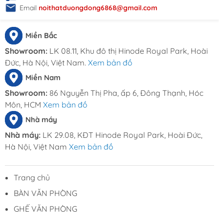
Email
noithatduongdong6868@gmail.com
Miền Bắc
Showroom:
LK 08.11, Khu đô thị Hinode Royal Park, Hoài
Đức, Hà Nội, Việt Nam.
Xem bản đồ
Miền Nam
Showroom:
86 Nguyễn Thị Pha, ấp 6, Đông Thạnh, Hóc
Môn, HCM
Xem bản đồ
Nhà máy
Nhà máy:
LK 29.08, KĐT Hinode Royal Park, Hoài Đức,
Hà Nội, Việt Nam
Xem bản đồ
Trang chủ
BÀN VĂN PHÒNG
GHẾ VĂN PHÒNG