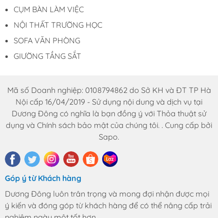
CỤM BÀN LÀM VIỆC
NỘI THẤT TRƯỜNG HỌC
SOFA VĂN PHÒNG
GIƯỜNG TẦNG SẮT
Mã số Doanh nghiệp: 0108794862 do Sở KH và ĐT TP Hà
Nội cấp 16/04/2019 - Sử dụng nội dung và dịch vụ tại
Dương Đông có nghĩa là bạn đồng ý với Thỏa thuật sử
dụng và Chính sách bảo mật của chúng tôi. . Cung cấp bởi
Sapo.
Góp ý từ Khách hàng
Dương Đông luôn trân trọng và mong đợi nhận được mọi
ý kiến và đóng góp từ khách hàng để có thể nâng cấp trải
nghiệm ngày một tốt hơn.