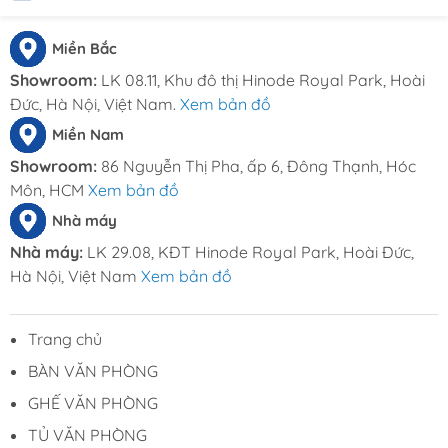
THÔNG TIN LIÊN HỆ
Đặt hàng online tại
Miền Bắc
website:
Noithatduongdong.com
Showroom:
LK 08.11, Khu đô thị Hinode Royal Park, Hoài
Hà Nội : A11 Xuân Phương Garden, đường
Đức, Hà Nội, Việt Nam.
Xem bản đồ
Trịnh Văn Bô, phường Phương Canh, Quận
Miền Nam
Nam Từ Liêm, Thành Phố Hà Nội.
Showroom:
86 Nguyễn Thị Pha, ấp 6, Đông Thạnh, Hóc
HCM : 86 Nguyễn Thị Pha, ấp 6, xã Đông
Môn, HCM
Xem bản đồ
Thạnh, Hóc Môn, TP HCM
Hotline: 0969.761.368 – 0868.761.368
Nhà máy
Email : noithatduongdong6868@gmail.com
Nhà máy:
LK 29.08, KĐT Hinode Royal Park, Hoài Đức,
Hà Nội, Việt Nam
Xem bản đồ
Trang chủ
BÀN VĂN PHÒNG
GHẾ VĂN PHÒNG
TỦ VĂN PHÒNG