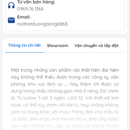
Tư vấn bán hàng:
0969.76.1368
Email:
noithatduongdong6868
Thông tin chi tiết
Showroom
Vận chuyển và lắp đặt
Một trong những sản phẩm nội thất hiện đại hiện
nay không thể thiếu được trong các công ty, văn
phòng, khu vực dịch vụ .... hay thậm chí được sử
dụng trong nhiều không gian nhà ở riêng. Đó chính
là Tủ locker 1 cột 3 ngăn -LKG 12. Với thiết kế linh
hoạt, có thể tùy chỉnh nối dài tủ, hay những không
gian sử dụng khác với nhau. Mang đến cho mẫu tủ
có được diện mạo mới mẻ và thú vị, đáp ứng được
trọn vẹn những nhu cầu sử dụng và mong muốn