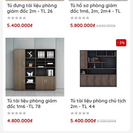
Bàn ghế học sinh giá rẻ
Tủ đựng tài liệu phòng
Tủ hồ sơ phòng giám
Tủ văn phòng
giám đốc 2m - TL 26
đốc 1m6, 2m, 2m4 - TL
64
Tủ quần áo giá rẻ
Giường sắt ra giẻ
5.400.000₫
5.800.000₫
6.500.000₫
Bàn ăn gia đình giá rẻ
- 5%
Tủ tài liệu phòng giám
Tủ tài liệu phòng chủ tịch
đốc 1m6 -TL 78
2m - TL 44
4.800.000₫
5.400.000₫
5.700.000₫