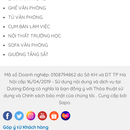
GHẾ VĂN PHÒNG
TỦ VĂN PHÒNG
CỤM BÀN LÀM VIỆC
NỘI THẤT TRƯỜNG HỌC
SOFA VĂN PHÒNG
GIƯỜNG TẦNG SẮT
Mã số Doanh nghiệp: 0108794862 do Sở KH và ĐT TP Hà
Nội cấp 16/04/2019 - Sử dụng nội dung và dịch vụ tại
Dương Đông có nghĩa là bạn đồng ý với Thỏa thuật sử
dụng và Chính sách bảo mật của chúng tôi. . Cung cấp bởi
Sapo.
Góp ý từ Khách hàng