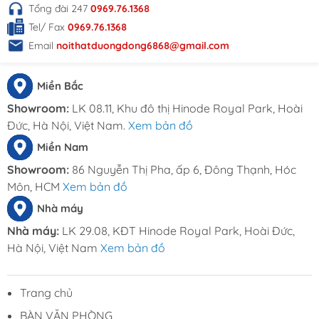
Tổng đài 247
0969.76.1368
Tel/ Fax
0969.76.1368
Email
noithatduongdong6868@gmail.com
Miền Bắc
Showroom:
LK 08.11, Khu đô thị Hinode Royal Park, Hoài
Đức, Hà Nội, Việt Nam.
Xem bản đồ
Miền Nam
Showroom:
86 Nguyễn Thị Pha, ấp 6, Đông Thạnh, Hóc
Môn, HCM
Xem bản đồ
Nhà máy
Nhà máy:
LK 29.08, KĐT Hinode Royal Park, Hoài Đức,
Hà Nội, Việt Nam
Xem bản đồ
Trang chủ
BÀN VĂN PHÒNG