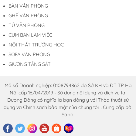
Email : dautuduongdong@gmail.com
BÀN VĂN PHÒNG
GHẾ VĂN PHÒNG
TỦ VĂN PHÒNG
CỤM BÀN LÀM VIỆC
NỘI THẤT TRƯỜNG HỌC
SOFA VĂN PHÒNG
GIƯỜNG TẦNG SẮT
Mã số Doanh nghiệp: 0108794862 do Sở KH và ĐT TP Hà
Nội cấp 16/04/2019 - Sử dụng nội dung và dịch vụ tại
Dương Đông có nghĩa là bạn đồng ý với Thỏa thuật sử
dụng và Chính sách bảo mật của chúng tôi. . Cung cấp bởi
Sapo.