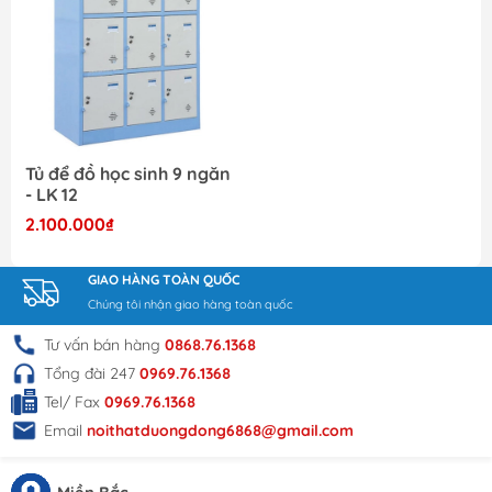
Tủ để đồ học sinh 9 ngăn
- LK 12
2.100.000₫
GIAO HÀNG TOÀN QUỐC
Chúng tôi nhận giao hàng toàn quốc
Tư vấn bán hàng
0868.76.1368
Tổng đài 247
0969.76.1368
Tel/ Fax
0969.76.1368
Email
noithatduongdong6868@gmail.com