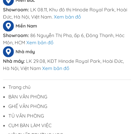
Miền Bắc
Showroom:
LK 08.11, Khu đô thị Hinode Royal Park, Hoài
Đức, Hà Nội, Việt Nam.
Xem bản đồ
Miền Nam
Showroom:
86 Nguyễn Thị Pha, ấp 6, Đông Thạnh, Hóc
Môn, HCM
Xem bản đồ
Nhà máy
Nhà máy:
LK 29.08, KĐT Hinode Royal Park, Hoài Đức,
Hà Nội, Việt Nam
Xem bản đồ
Trang chủ
BÀN VĂN PHÒNG
GHẾ VĂN PHÒNG
TỦ VĂN PHÒNG
CỤM BÀN LÀM VIỆC