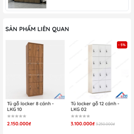
mọi nhu cầu khách hàng
Nhiều sản phẩm mới, chất lượng được cập
nhật thường xuyên
Nhận đặt hàng theo kích thước và số lượng
SẢN PHẨM LIÊN QUAN
của khách
Nội thất Dương Đông – Nội Thất Giá Rẻ
Tại
- 5%
đây, chúng tôi cung cấp nhiều sản phẩm nội
thất cho gia đình và văn phòng như:
Bàn ghế học sinh
Tủ taì liệu sắt
Tủ locker gỗ
Giường tầng sắt
Bàn làm việc văn phòng
Tủ gỗ locker 8 cánh -
Tủ locker gỗ 12 cánh -
LKG 10
LKG 02
2.150.000₫
3.100.000₫
3.250.000₫