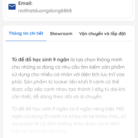
Email:
noithatduongdong6868
Thông tin chi tiết
Showroom
Vận chuyển và lắp đặt
Tủ để đồ học sinh 9 ngăn
là lựa chọn thông minh
cho những ai đang có nhu cầu tìm kiếm sản phẩm
sử dụng cho nhiều cá nhân với diện tích lưu trữ vừa
phải. Sản phẩm tủ locker liền khối 9 cánh có thể
được sắp xếp cạnh nhau tạo thành 1 dãy tủ dài khi
cần thiết, dễ dàng theo dõi và di chuyển.
Tủ để đồ học sinh 9 ngăn có 9 ngăn riêng biệt. Mỗi
ngăn sử dụng 01 cánh có khóa và tai khóa móc, sử
dụng bản lề cố định không tháo được cánh đảm
bảo an toàn khi sử dụng.