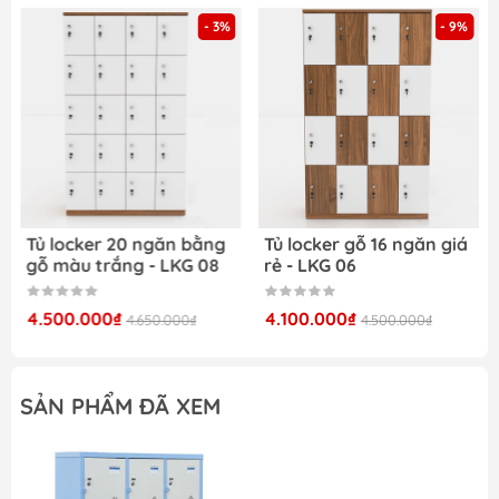
- 3%
- 9%
Tủ locker 20 ngăn bằng
Tủ locker gỗ 16 ngăn giá
gỗ màu trắng - LKG 08
rẻ - LKG 06
4.500.000₫
4.100.000₫
4.650.000₫
4.500.000₫
SẢN PHẨM ĐÃ XEM