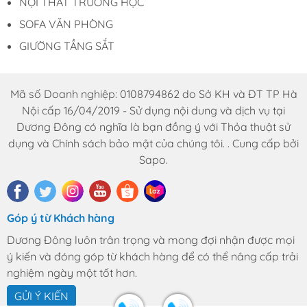
NỘI THẤT TRƯỜNG HỌC
SOFA VĂN PHÒNG
GIƯỜNG TẦNG SẮT
Mã số Doanh nghiệp: 0108794862 do Sở KH và ĐT TP Hà
Nội cấp 16/04/2019 - Sử dụng nội dung và dịch vụ tại
Dương Đông có nghĩa là bạn đồng ý với Thỏa thuật sử
dụng và Chính sách bảo mật của chúng tôi. . Cung cấp bởi
Sapo.
Góp ý từ Khách hàng
Dương Đông luôn trân trọng và mong đợi nhận được mọi
ý kiến và đóng góp từ khách hàng để có thể nâng cấp trải
nghiệm ngày một tốt hơn.
GỬI Ý KIẾN