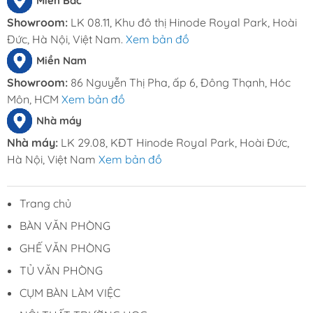
Miền Bắc
Showroom:
LK 08.11, Khu đô thị Hinode Royal Park, Hoài
Đức, Hà Nội, Việt Nam.
Xem bản đồ
Miền Nam
Showroom:
86 Nguyễn Thị Pha, ấp 6, Đông Thạnh, Hóc
Môn, HCM
Xem bản đồ
Nhà máy
Nhà máy:
LK 29.08, KĐT Hinode Royal Park, Hoài Đức,
Hà Nội, Việt Nam
Xem bản đồ
Trang chủ
BÀN VĂN PHÒNG
GHẾ VĂN PHÒNG
TỦ VĂN PHÒNG
CỤM BÀN LÀM VIỆC