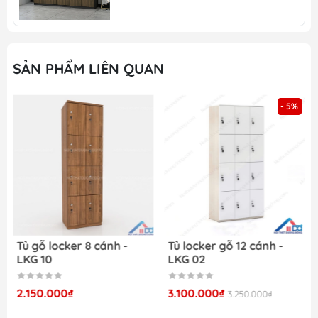
mọi nhu cầu khách hàng
Nhiều sản phẩm mới, chất lượng được cập
nhật thường xuyên
Nhận đặt hàng theo kích thước và số lượng
SẢN PHẨM LIÊN QUAN
của khách
Nội thất Dương Đông – Nội Thất Giá Rẻ
Tại
- 5%
đây, chúng tôi cung cấp nhiều sản phẩm nội
thất cho gia đình và văn phòng như:
Bàn ghế học sinh
Tủ taì liệu sắt
Tủ locker gỗ
Giường tầng sắt
Bàn làm việc văn phòng
Tủ gỗ locker 8 cánh -
Tủ locker gỗ 12 cánh -
LKG 10
LKG 02
2.150.000₫
3.100.000₫
3.250.000₫