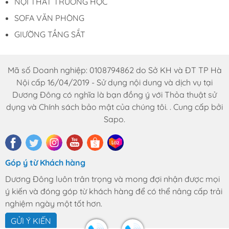
NỘI THẤT TRƯỜNG HỌC
SOFA VĂN PHÒNG
GIƯỜNG TẦNG SẮT
Mã số Doanh nghiệp: 0108794862 do Sở KH và ĐT TP Hà
Nội cấp 16/04/2019 - Sử dụng nội dung và dịch vụ tại
Dương Đông có nghĩa là bạn đồng ý với Thỏa thuật sử
dụng và Chính sách bảo mật của chúng tôi. . Cung cấp bởi
Sapo.
Góp ý từ Khách hàng
Dương Đông luôn trân trọng và mong đợi nhận được mọi
ý kiến và đóng góp từ khách hàng để có thể nâng cấp trải
nghiệm ngày một tốt hơn.
GỬI Ý KIẾN