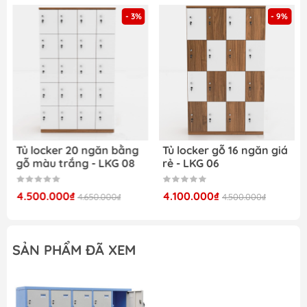
- 3%
- 9%
Tủ locker 20 ngăn bằng
Tủ locker gỗ 16 ngăn giá
gỗ màu trắng - LKG 08
rẻ - LKG 06
4.500.000₫
4.100.000₫
4.650.000₫
4.500.000₫
SẢN PHẨM ĐÃ XEM