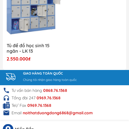
Tủ để đồ học sinh 15
ngăn - LK 13
2.550.000₫
GIAO HÀNG TOÀN QUỐC
Chúng tôi nhận giao hàng toàn quốc
Tư vấn bán hàng
0868.76.1368
Tổng đài 247
0969.76.1368
Tel/ Fax
0969.76.1368
Email
noithatduongdong6868@gmail.com