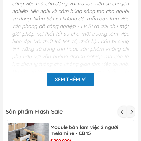
công việc mà còn đóng vai trò tạo nên sự chuyên
nghiệp, tiện nghi và cảm hứng sáng tạo cho người
sử dụng. Nắm bắt xu hướng đó, mẫu bàn làm việc
văn phòng gỗ công nghiệp - LV 31 ra đời như một
giải pháp nội thất tối ưu cho môi trường làm việc
hiện đại. Với thiết kế tinh tế, chất liệu bền bỉ cùng
tính năng sử dụng linh hoạt, sản phẩm không chỉ
phù hợp với văn phòng doanh nghiệp mà còn là
lựa chọn lý tưởng cho không gian làm việc tại nhà.
Đây chính là sự kết hợp hoàn hảo giữa thẩm mỹ
và công năng, đáp ứng nhu cầu sử dụng lâu dài và
XEM THÊM
hiệu quả.
Bảng thông số kỹ thuật
của mẫu bàn làm việc
Sản phẩm Flash Sale
văn phòng gỗ công
Module bàn làm việc 2 người
melamine - CB 15
nghiệp - LV 31
5.200.000₫