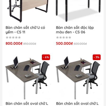
Mẫu bàn làm việc văn phòng gỗ công nghiệp - LV
31 nhiều lựa chọn kích thước
Mẫu bàn làm việc văn phòng gỗ công nghiệp - LV
Bàn chân sắt chữ U có
Bàn chân sắt độc lập
yếm - CS 11
màu đen - CS 06
31
800.000₫
500.000₫
850.000₫
600.000₫
Mẫu bàn làm việc văn phòng gỗ công nghiệp - LV
31
- 6%
- 3%
Mẫu bàn làm việc văn phòng gỗ công nghiệp - LV
31
Mẫu bàn làm việc văn phòng gỗ công nghiệp - LV
Bàn chân sắt oval chữ L
Bàn chân sắt oval chữ L