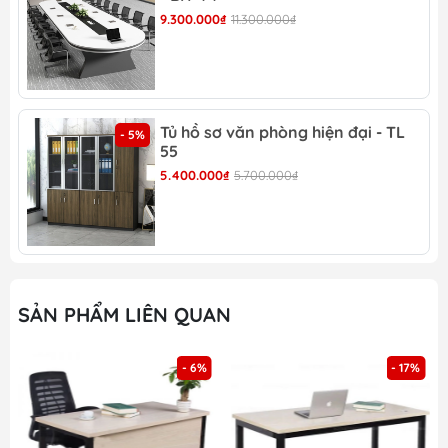
LV 31
9.300.000₫
11.300.000₫
Tủ hồ sơ văn phòng hiện đại - TL
- 5%
Mẫu bàn làm việc văn phòng gỗ công nghiệp - LV
55
31 màu gỗ
5.400.000₫
5.700.000₫
Mẫu bàn làm việc văn phòng gỗ công nghiệp - LV
31 hài hòa trong không gian văn phòng
SẢN PHẨM LIÊN QUAN
Mẫu bàn làm việc văn phòng gỗ công nghiệp - LV
- 6%
- 17%
31 đa dạng kích thước