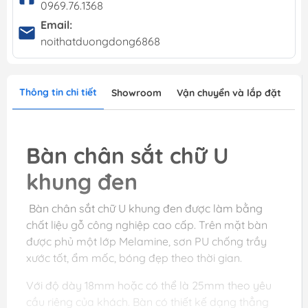
0969.76.1368
Email:
noithatduongdong6868
Thông tin chi tiết
Showroom
Vận chuyển và lắp đặt
Bàn chân sắt chữ U
khung đen
Bàn chân sắt chữ U khung đen được làm bằng
chất liệu gỗ công nghiệp cao cấp. Trên mặt bàn
được phủ một lớp Melamine, sơn PU chống trầy
xước tốt, ẩm mốc, bóng đẹp theo thời gian.
Với độ dày 18mm hoặc có thể là 25mm theo yêu
cầu riêng của khách. Bàn có thiết kế dạng thẳng