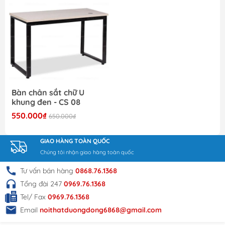
Bàn chân sắt chữ U
khung đen - CS 08
550.000₫
650.000₫
GIAO HÀNG TOÀN QUỐC
Chúng tôi nhận giao hàng toàn quốc
Tư vấn bán hàng
0868.76.1368
Tổng đài 247
0969.76.1368
Tel/ Fax
0969.76.1368
Email
noithatduongdong6868@gmail.com