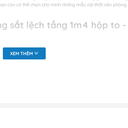
 bạn còn có thể chọn cho mình những mẫu nội thất văn phòng
g sắt lệch tầng 1m4 hộp to -
tầng làm từ 100% sắt
XEM THÊM
 2m x cao 1m7; Tầng 2: rộng 1m2 x dài 2m (cả phủ bì)
 hàng liên hệ để chọn màu khác
h điện kết hợp các mối hàn, ngàm nối tạo sự chắc chắn, Thàn
à màu sắc theo yêu cầu
m theo nhu cầu của khách hàng và xem chi tiết sản phẩm