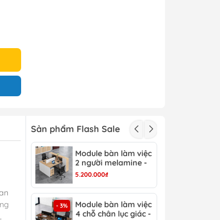
Sản phẩm Flash Sale
Module bàn làm việc
Mod
- 3%
2 người melamine -
2 c
CB 15
CB 
5.200.000₫
3.15
ian
ang
Module bàn làm việc
Mod
- 3%
- 4%
4 chỗ chân lục giác -
6 c
,