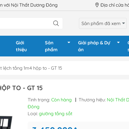
 với Nội Thất Dương Đông
Địa chỉ cửa 
Sản phẩm đã xem
Giới
Sản
Giải pháp & Dự
thiệu
phẩm
án
t lệch tầng 1m4 hộp to - GT 15
LÀM VIỆC
Ghế Giám Đốc
Tủ phòng
ỘP TO - GT 15
GIÁM ĐỐC
Ghế xoay văn phòng
Tủ tài liệu
Tình trạng:
Còn hàng
|
Thương hiệu:
Nội Thất 
HỌP
Ghế chân quỳ
Tủ tài liệu
Đông
QUẦY LỄ TÂN
Ghế gấp - Ghế training
Tủ locker
Loại:
giường tầng sắt
TRAINING
Ghế phòng chờ - Hội
Tủ locker 
trường
Hộc tủ - 