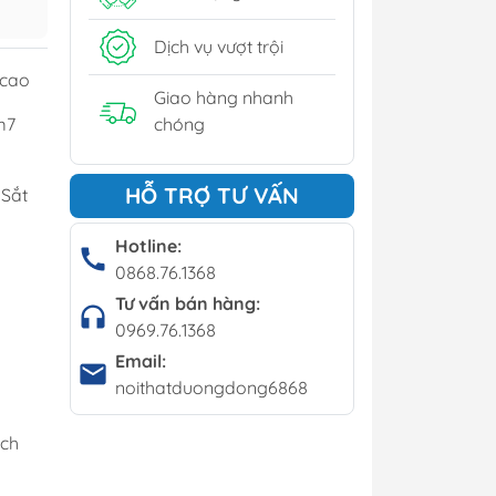
y
Dịch vụ vượt trội
í - Giá kệ
 cao
Giao hàng nhanh
m7
chóng
Bộ bàn ghế cafe
HỖ TRỢ TƯ VẤN
Sắt
Bàn cafe
Ghế cafe
Hotline:
0868.76.1368
Ghế bar
Tư vấn bán hàng:
0969.76.1368
Email:
noithatduongdong6868
ách