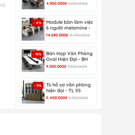
CB 17
CB 
4.900.000₫
5.050.000₫
6.90
 và
Module bàn làm việc
Bàn
- 4%
- 13%
6 người melamine -
Hiệ
CB 20
14.690.000₫
15.290.000₫
8.30
Bàn Họp Văn Phòng
Bàn
- 18%
- 22%
Oval Hiện Đại - BH
Đại
44
9.300.000₫
11.300.000₫
4.30
h
Tủ hồ sơ văn phòng
Tủ 
- 5%
- 4%
hiện đại - TL 55
TL 
5.400.000₫
5.700.000₫
4.30