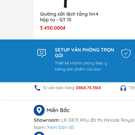
Giường sắt lệch tầng 1m4
hộp to - GT 15
3.450.000₫
SETUP VĂN PHÒNG TRỌN
GÓI
Thiết kế nhanh chóng theo ý
tưởng sản phẩm của bạn
Tư vấn bán hàng
0868.76.1368
Tổ
Miền Bắc
Showroom:
LK 08.11, Khu đô thị Hinode Royal 
Nam.
Xem bản đồ