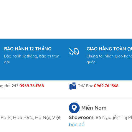
BẢO HÀNH 12 THÁNG
GIAO HÀNG TOÀN 
Bảo hành 12 tháng, bảo trì trọn
Chúng tôi nhận giao hàn
đời
quốc
ng đài 247
0969.76.1368
Tel/ Fax
0969.76.1368
Miền Nam
Park, Hoài Đức, Hà Nội, Việt
Showroom:
86 Nguyễn Thị P
bản đồ