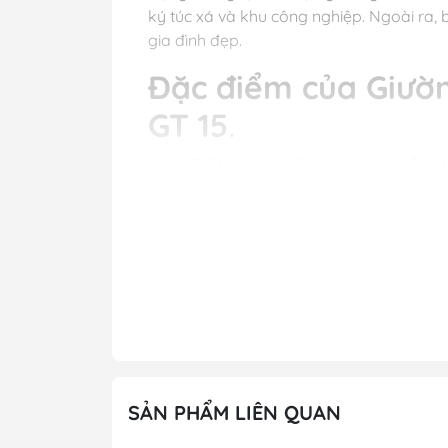
ký túc xá và khu công nghiệp. Ngoài ra,
gia đình đẹp.
Đặc điểm của Giườn
GT 15
.
Chất liệu chủ yếu của giường sắt 2 
Kích thước: Tầng 1: rộng 1m40 x dài
Màu sắc: Kem sữa, đen hoặc khách
Có thanh chắn giường (tầng 2)
Sắt hộp 40 x 80 sơn tĩn
chân giường
giường bằng thép hộp 25 x 50mm
Dát bằng các thép hộp 15 x 40mm
Miễn phí: Tư vấn thiết kế và lắp đặt
Chú ý: Nhận đặt hàng kích thước v
Bảo hành: 12 tháng
Liên Hệ Ngay: Nhận tư vấn sản phẩ
SẢN PHẨM LIÊN QUAN