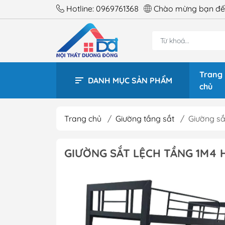
Hotline:
0969761368
Chào mừng bạn đến
Trang
DANH MỤC SẢN PHẨM
chủ
Trang chủ
/
Giường tầng sắt
/
Giường sắ
BÀN 
GIƯỜNG SẮT LỆCH TẦNG 1M4 H
BÀN 
BÀN 
BÀN 
BÀN 