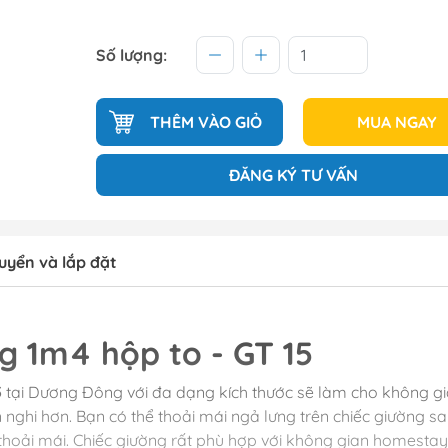
Số lượng:
THÊM VÀO GIỎ
MUA NGAY
ĐĂNG KÝ TƯ VẤN
uyển và lắp đặt
g 1m4 hộp to - GT 15
5
tại Dương Đông với đa dạng kích thước sẽ làm cho không g
 nghi hơn. Bạn có thể thoải mái ngả lưng trên chiếc giường s
thoải mái. Chiếc giường rất phù hợp với không gian homestay