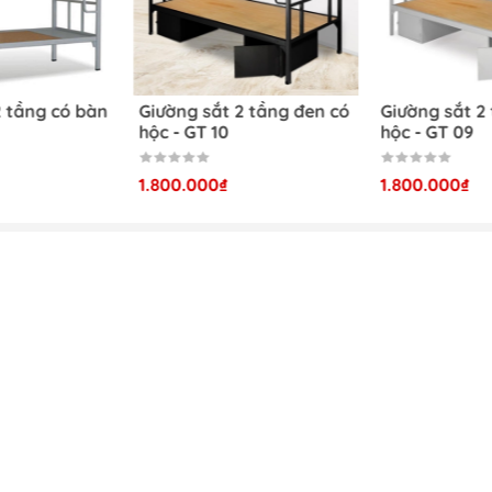
lượng và kích thước của khách
iá Rẻ
sản phẩm nội thất cho gia đình và văn phòng như:
2 tầng có bàn
Giường sắt 2 tầng đen có
Giường sắt 2 
hộc - GT 10
hộc - GT 09
1.800.000₫
1.800.000₫