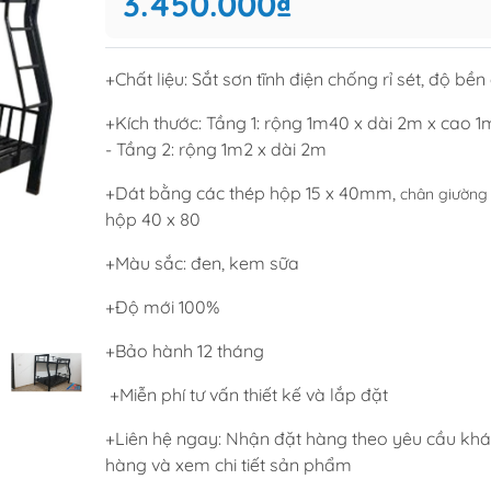
3.450.000₫
Tủ để giầ
Tủ trang tr
+Chất liệu: Sắt sơn tĩnh điện chống rỉ sét, độ bền
+Kích thước: Tầng 1: rộng 1m40 x dài 2m x cao 1
raining
Sofa văng
- Tầng 2: rộng 1m2 x dài 2m
raining
Sofa góc
+Dát bằng các thép hộp 15 x 40mm,
chân giường
hế học sinh
Sofa bộ
hộp 40 x 80
từ
Sofa phòng chờ thư giãn
+Màu sắc: đen, kem sữa
Sofa giường
+Độ mới 100%
Bàn trà
+Bảo hành 12 tháng
+Miễn phí tư vấn thiết kế và lắp đặt
+Liên hệ ngay: Nhận đặt hàng theo yêu cầu kh
hàng và xem chi tiết sản phẩm