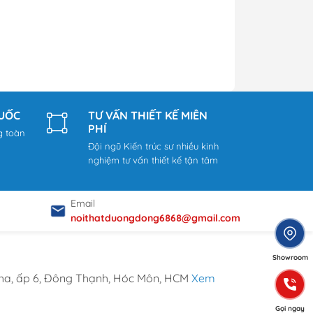
QUỐC
TƯ VẤN THIẾT KẾ MIỄN
PHÍ
g toàn
Đội ngũ Kiến trúc sư nhiều kinh
nghiệm tư vấn thiết kế tận tâm
Email
noithatduongdong6868@gmail.com
Showroom
ha, ấp 6, Đông Thạnh, Hóc Môn, HCM
Xem
Gọi ngay