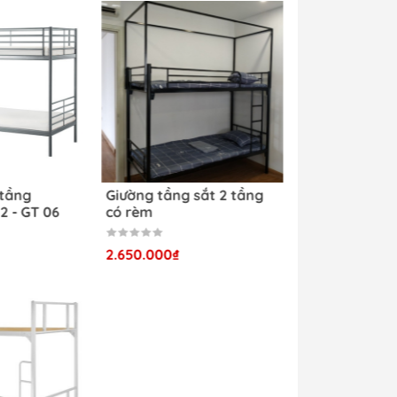
ủa
 du
 tầng
Giường tầng sắt 2 tầng
2 - GT 06
có rèm
2.650.000₫