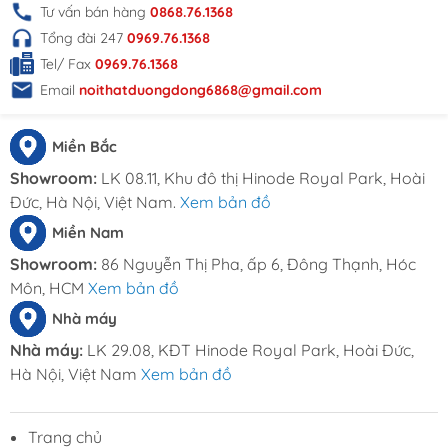
Tư vấn bán hàng
0868.76.1368
Tổng đài 247
0969.76.1368
Tel/ Fax
0969.76.1368
Email
noithatduongdong6868@gmail.com
Miền Bắc
Showroom:
LK 08.11, Khu đô thị Hinode Royal Park, Hoài
Đức, Hà Nội, Việt Nam.
Xem bản đồ
Miền Nam
Showroom:
86 Nguyễn Thị Pha, ấp 6, Đông Thạnh, Hóc
Môn, HCM
Xem bản đồ
Nhà máy
Nhà máy:
LK 29.08, KĐT Hinode Royal Park, Hoài Đức,
Hà Nội, Việt Nam
Xem bản đồ
Trang chủ