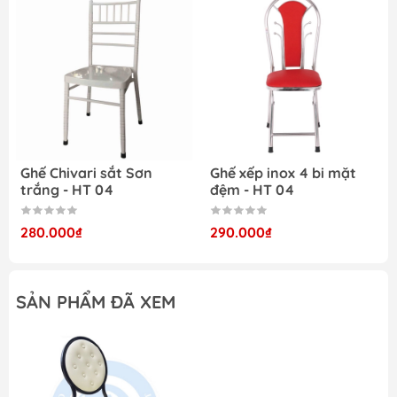
thất Dương Đông?
Giá sản phẩm cạnh tranh với những nơi khác
Chất lượng sản phẩm đảm bảo, tháo lắp và
vận chuyển dễ dàng
Cung cấp trọn gói nội thất văn phòng, gia
đình
Đội nhân viên tư vấn và lắp đặt chuyên
nghiệp
Ghế Chivari sắt Sơn
Ghế xếp inox 4 bi mặt
trắng - HT 04
đệm - HT 04
Hàng có sẵn, giao ngay trong ngày, đáp ứng
mọi nhu cầu khách hàng
280.000₫
290.000₫
Nhiều sản phẩm mới, chất lượng được cập
nhật thường xuyên
Nhận đặt hàng theo yêu cầu của khách
SẢN PHẨM ĐÃ XEM
Nội thất Dương Đông
– Bừng sáng không gian
của bạn:
Tại đây, chúng tôi cung cấp nhiều sản phẩm nội
thất cho gia đình và văn phòng như: