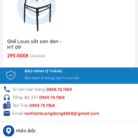
+ Bàn ăn giá rẻ
+ Ghế chân quỳ giá rẻ
+ Tủ sắt giá rẻ
Ghế Louis sắt sơn đen -
HT 09
+ Sofa giá rẻ
295.000₫
310.000₫
+ Kệ trang trí
BẢO HÀNH 12 THÁNG
Bảo hành 12 tháng, bảo trì trọn đời
Tư vấn bán hàng
0868.76.1368
Tổng đài 247
0969.76.1368
Tel/ Fax
0969.76.1368
Email
noithatduongdong6868@gmail.com
Miền Bắc