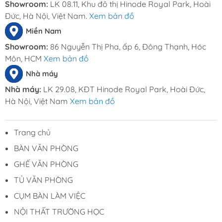
Showroom:
LK 08.11, Khu đô thị Hinode Royal Park, Hoài
Đức, Hà Nội, Việt Nam.
Xem bản đồ
Miền Nam
Showroom:
86 Nguyễn Thị Pha, ấp 6, Đông Thạnh, Hóc
Môn, HCM
Xem bản đồ
Nhà máy
Nhà máy:
LK 29.08, KĐT Hinode Royal Park, Hoài Đức,
Hà Nội, Việt Nam
Xem bản đồ
Trang chủ
BÀN VĂN PHÒNG
GHẾ VĂN PHÒNG
TỦ VĂN PHÒNG
CỤM BÀN LÀM VIỆC
NỘI THẤT TRƯỜNG HỌC