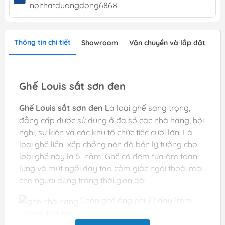
noithatduongdong6868
Thông tin chi tiết
Showroom
Vận chuyển và lắp đặt
Ghế Louis sắt sơn đen
Ghế Louis sắt sơn đen L
à loại ghế sang trọng,
đẳng cấp được sử dụng ở đa số các nhà hàng, hội
nghị, sự kiện và các khu tổ chức tiệc cưới lớn. Là
loại ghế liền xếp chồng nên độ bền lý tưởng cho
loại ghế này là 5 năm. Ghế có đệm tựa ôm toàn
lưng và mút ngồi dày tạo cảm giác ngồi thoải mái
cho người dùng trong thời gian dài
Chân ghế ống phi 27 dày 1mm –
1,2mm, tiện trúc