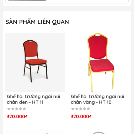
đảm bảo chất lượng sản phẩm trong tình trạng
tốt nhất
SẢN PHẨM LIÊN QUAN
BẢO HÀNH : Bảo hành chính
hãng theo chất lượng sản phẩm
SHIP : Miễn phí vận chuyển trên
toàn quốc
Nước – vì nước sẽ tác động đến
phần gỗ của mặt đệm nên độ kết dính giữa đinh
vít và gỗ sẽ kém dần
Nhiệt độ cao và các vât sắc
Ghế hội trường ngai núi
Ghế hội trường ngai núi
nhọn
chân đen - HT 11
chân vàng - HT 10
Các chất Axit, nước tảy
320.000₫
320.000₫
Vì sao bạn nên chọn nội