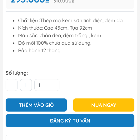
310.000₫
Chất liệu :Thép mạ kẽm sơn tĩnh điện, đệm da
Kích thước: Cao 45cm, Tựa 92cm
Màu sắc: chân đen, đệm trắng , kem
Độ mới 100% chưa qua sử dụng.
Bảo hành 12 tháng
Số lượng:
THÊM VÀO GIỎ
MUA NGAY
ĐĂNG KÝ TƯ VẤN