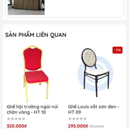
nghiệp
Hàng có sẵn, giao ngay trong ngày, đáp ứng
mọi nhu cầu khách hàng
Nhiều sản phẩm mới, chất lượng được cập
nhật thường xuyên
SẢN PHẨM LIÊN QUAN
Nhận đặt hàng theo yêu cầu của khách
Nội thất Dương Đông
– Bừng sáng không gian
- 5%
của bạn:
Tại đây, chúng tôi cung cấp nhiều sản phẩm nội
thất cho gia đình và văn phòng như:
+ Bàn ăn giá rẻ
+ Ghế chân quỳ giá rẻ
Ghế hội trường ngai núi
Ghế Louis sắt sơn đen -
+ Tủ sắt giá rẻ
chân vàng - HT 10
HT 09
+ Sofa giá rẻ
320.000₫
295.000₫
310.000₫