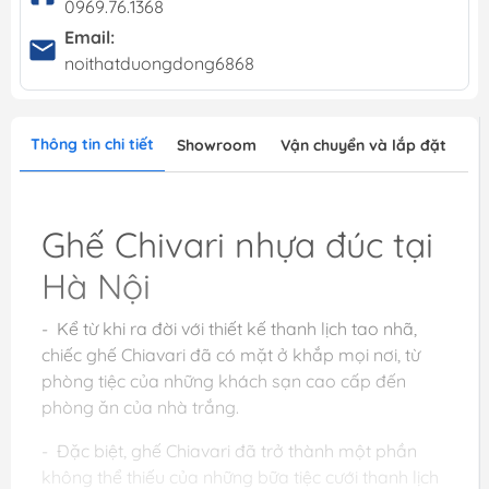
0969.76.1368
Email:
noithatduongdong6868
Thông tin chi tiết
Showroom
Vận chuyển và lắp đặt
Ghế Chivari nhựa đúc tại
Hà Nội
- Kể từ khi ra đời với thiết kế thanh lịch tao nhã,
chiếc ghế Chiavari đã có mặt ở khắp mọi nơi, từ
phòng tiệc của những khách sạn cao cấp đến
phòng ăn của nhà trắng.
- Đặc biệt, ghế Chiavari đã trở thành một phần
không thể thiếu của những bữa tiệc cưới thanh lịch