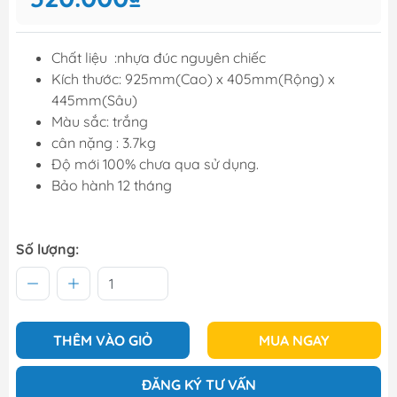
Chất liệu :nhựa đúc nguyên chiếc
Kích thước: 925mm(Cao) x 405mm(Rộng) x
445mm(Sâu)
Màu sắc: trắng
cân nặng : 3.7kg
Độ mới 100% chưa qua sử dụng.
Bảo hành 12 tháng
Số lượng:
THÊM VÀO GIỎ
MUA NGAY
ĐĂNG KÝ TƯ VẤN