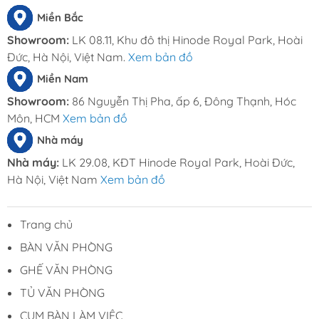
Miền Bắc
Showroom:
LK 08.11, Khu đô thị Hinode Royal Park, Hoài
Đức, Hà Nội, Việt Nam.
Xem bản đồ
Miền Nam
Showroom:
86 Nguyễn Thị Pha, ấp 6, Đông Thạnh, Hóc
Môn, HCM
Xem bản đồ
Nhà máy
Nhà máy:
LK 29.08, KĐT Hinode Royal Park, Hoài Đức,
Hà Nội, Việt Nam
Xem bản đồ
Trang chủ
BÀN VĂN PHÒNG
GHẾ VĂN PHÒNG
TỦ VĂN PHÒNG
CỤM BÀN LÀM VIỆC