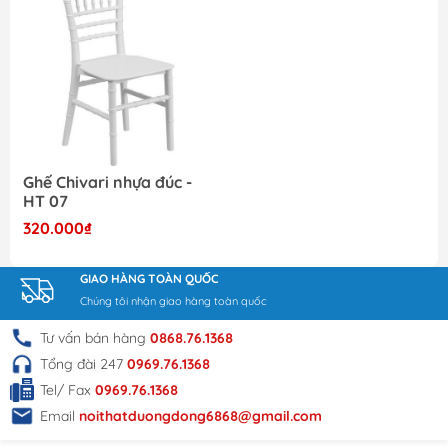
Ghế Chivari nhựa đúc -
HT 07
320.000₫
GIAO HÀNG TOÀN QUỐC
Chúng tôi nhận giao hàng toàn quốc
Tư vấn bán hàng
0868.76.1368
Tổng đài 247
0969.76.1368
Tel/ Fax
0969.76.1368
Email
noithatduongdong6868@gmail.com