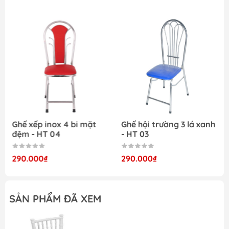
+ Kệ trang trí
Ghế xếp inox 4 bi mặt
Ghế hội trường 3 lá xanh
đệm - HT 04
- HT 03
290.000₫
290.000₫
SẢN PHẨM ĐÃ XEM