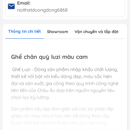
Email:
noithatduongdong6868
Thông tin chi tiết
Showroom
Vận chuyển và lắp đặt
Ghế chân quỳ luzi màu cam
Ghế Luzi - Dòng sản phẩm nhập khẩu chất lượng,
thiết kế nổi bật với kiểu dáng đẹp, màu sắc hiện
đại và sản xuất, gia công theo quy trình công nghệ
tiên tiến của Châu Âu dựa trên nguồn nguyên liệu
chọn lọc kỹ lưỡng.
Sản phẩm cấu tạo đơn giản với các bộ phận lắp
ghép với nhau khoa học nên dễ dàng tháo lắp.
Được thiết kế với kích thước nhỏ gọn và trọng
lượng tương đối nhẹ di chuyển đến nhiều vị trí khác