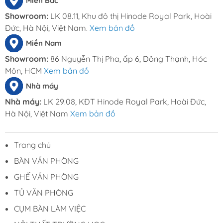
Miền Bắc
Showroom:
LK 08.11, Khu đô thị Hinode Royal Park, Hoài
Đức, Hà Nội, Việt Nam.
Xem bản đồ
Miền Nam
Showroom:
86 Nguyễn Thị Pha, ấp 6, Đông Thạnh, Hóc
Môn, HCM
Xem bản đồ
Nhà máy
Nhà máy:
LK 29.08, KĐT Hinode Royal Park, Hoài Đức,
Hà Nội, Việt Nam
Xem bản đồ
Trang chủ
BÀN VĂN PHÒNG
GHẾ VĂN PHÒNG
TỦ VĂN PHÒNG
CỤM BÀN LÀM VIỆC