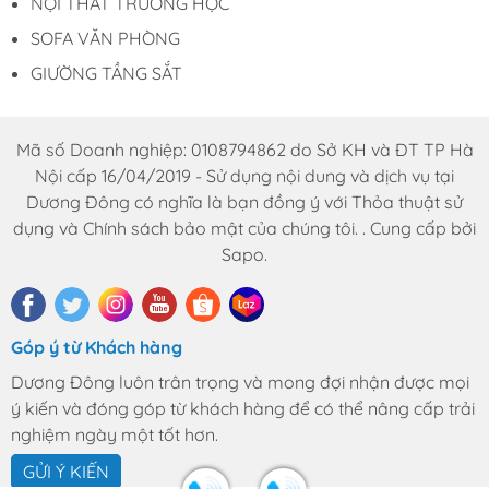
NỘI THẤT TRƯỜNG HỌC
SOFA VĂN PHÒNG
GIƯỜNG TẦNG SẮT
Mã số Doanh nghiệp: 0108794862 do Sở KH và ĐT TP Hà
Nội cấp 16/04/2019 - Sử dụng nội dung và dịch vụ tại
Dương Đông có nghĩa là bạn đồng ý với Thỏa thuật sử
dụng và Chính sách bảo mật của chúng tôi. . Cung cấp bởi
Sapo.
Góp ý từ Khách hàng
Dương Đông luôn trân trọng và mong đợi nhận được mọi
ý kiến và đóng góp từ khách hàng để có thể nâng cấp trải
nghiệm ngày một tốt hơn.
GỬI Ý KIẾN