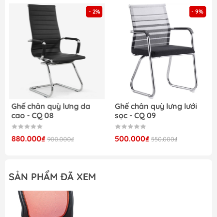
- 2%
- 9%
Ghế chân quỳ lưng da
Ghế chân quỳ lưng lưới
cao - CQ 08
sọc - CQ 09
880.000₫
500.000₫
900.000₫
550.000₫
SẢN PHẨM ĐÃ XEM