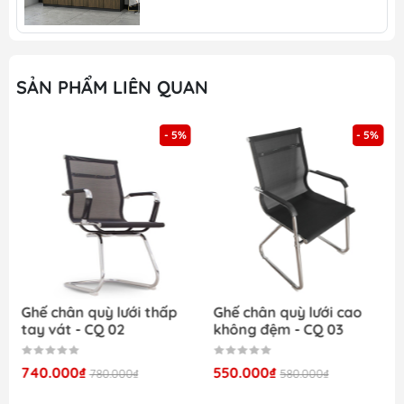
Bàn ghế học sinh giá rẻ
Tủ văn phòng
Tủ quần áo giá rẻ
SẢN PHẨM LIÊN QUAN
Giường sắt ra giẻ
Bàn ăn gia đình giá rẻ
- 5%
- 5%
Ghế chân quỳ lưới thấp
Ghế chân quỳ lưới cao
tay vát - CQ 02
không đệm - CQ 03
740.000₫
550.000₫
780.000₫
580.000₫