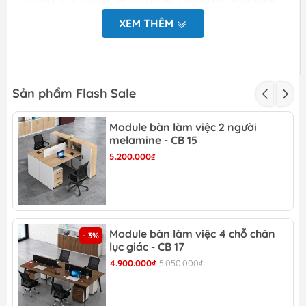
nhau. Có thể xếp chồng lên nhau, tiết kiệm diện
XEM THÊM
tích không gian
Đặc điểm của
Ghế chân quỳ
:
luzi màu cam
Sản phẩm Flash Sale
Chất liệu: lưng lưới chân ,sắt mạ
Module bàn làm việc 2 người
Kích thước: cao 85cm x rộng 44cm x sâu
melamine - CB 15
44cm
5.200.000₫
Màu sắc: cam
Độ mới 100% chưa qua sử dụng.
Hình ảnh Ghế chân quỳ luzi màu cam
Module bàn làm việc 4 chỗ chân
- 3%
lục giác - CB 17
4.900.000₫
5.050.000₫
Ghế chân quỳ luzi màu cam tại Dương Đông
Vì sao bạn nên chọn Ghế chân quỳ luzi