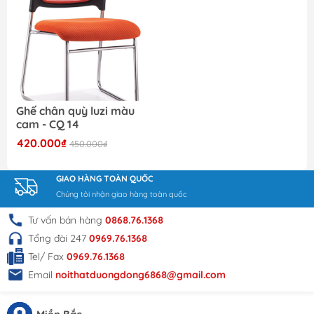
Ghế chân quỳ luzi màu
cam - CQ 14
420.000₫
450.000₫
GIAO HÀNG TOÀN QUỐC
Chúng tôi nhận giao hàng toàn quốc
Tư vấn bán hàng
0868.76.1368
Tổng đài 247
0969.76.1368
Tel/ Fax
0969.76.1368
Email
noithatduongdong6868@gmail.com