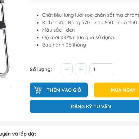
Tủ để giầ
Chất liệu: lưng lưới sọc ,chân sắt mạ chro
Tủ trang tr
Kích thước: Rộng 570 – sâu 650 – cao 1150
Màu sắc: đen
Độ mới 100% chưa qua sử dụng.
raining
Sofa văng
Bảo hành 06 tháng
raining
Sofa góc
hế học sinh
Sofa bộ
Số lượng:
từ
Sofa phòng chờ thư giãn
Sofa giường
THÊM VÀO GIỎ
MUA NGAY
Bàn trà
ĐĂNG KÝ TƯ VẤN
uyển và lắp đặt