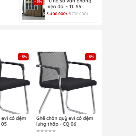
Tủ hồ sơ văn phòng
Tủ 
- 5%
- 4%
hiện đại - TL 55
TL 
5.400.000₫
5.700.000₫
4.30
- 5%
- 5%
 evi có đệm
Ghế chân quỳ evi có đệm
 05
lưng thấp - CQ 06