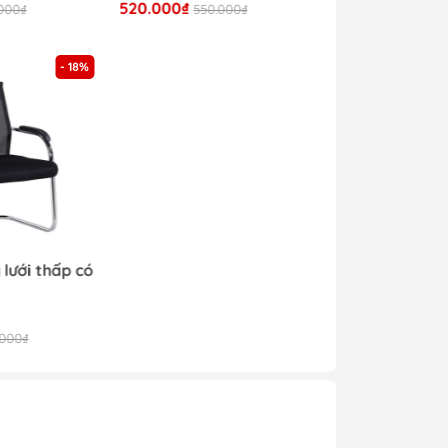
520.000₫
000₫
550.000₫
- 18%
 lưới thấp có
.000₫