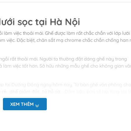
ưới sọc tại Hà Nội
i làm việc thoải mái. Ghế được làm rất chắc chắn với lớp lưới
làm việc. Đặc biệt, chân sắt mạ chrome chắc chắn chống han r
ngồi rất thoải mái. Người ta thường đặt dáng ghế này trong
uả làm việc tốt hơn. Sở hữu những mẫu ghế cho không gian vă
ẹp tại Dương Đông ngay hôm nay. Từ bàn ghế văn phòng ch
á rẻ
,
ghế giám đốc, tủ hồ sơ
,… Đảm bảo bạn sẽ hài lòng khi t
XEM THÊM
chân quỳ lưng lưới sọc?
mạ chrome
ao 1150