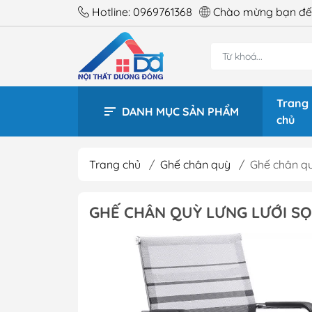
Hotline:
0969761368
Chào mừng bạn đến
Trang
DANH MỤC SẢN PHẨM
chủ
Trang chủ
/
Ghế chân quỳ
/
Ghế chân qu
BÀN 
GHẾ CHÂN QUỲ LƯNG LƯỚI SỌC
BÀN 
BÀN 
BÀN 
BÀN 