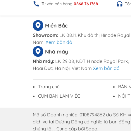
Tư vấn bán hàng
0868.76.1368
Tổ
Miền Bắc
Showroom:
LK 08.11, Khu đô thị Hinode Royal 
Nam.
Xem bản đồ
Nhà máy
Nhà máy:
LK 29.08, KĐT Hinode Royal Park,
Hoài Đức, Hà Nội, Việt Nam
Xem bản đồ
Trang chủ
BÀN 
CỤM BÀN LÀM VIỆC
NỘI 
Mã số Doanh nghiệp: 0108794862 do Sở KH và
dịch vụ tại Dương Đông có nghĩa là bạn đồng
chúng tôi. . Cung cấp bởi Sapo.