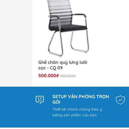
Ghế chân quỳ lưng lưới
sọc - CQ 09
500.000₫
550.000₫
SETUP VĂN PHÒNG TRỌN
GÓI
Thiết kế nhanh chóng theo ý
tưởng sản phẩm của bạn