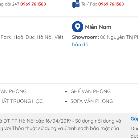
ng đài 247
0969.76.1368
Tel/ Fax
0969.76.1368
Miền Nam
Park, Hoài Đức, Hà Nội, Việt
Showroom:
86 Nguyễn Thị P
bản đồ
VĂN PHÒNG
GHẾ VĂN PHÒNG
THẤT TRƯỜNG HỌC
SOFA VĂN PHÒNG
Gó
 ĐT TP Hà Nội cấp 16/04/2019 - Sử dụng nội dung và
 ý với Thỏa thuật sử dụng và Chính sách bảo mật của
Dư
đượ