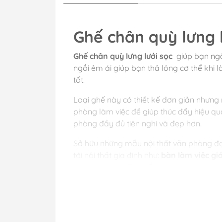
Ghế chân quỳ lưng l
Ghế chân quỳ lưng lưới sọc
giúp bạn ngồ
ngồi êm ái giúp bạn thả lỏng cơ thể khi 
tốt.
Loại ghế này có thiết kế đơn giản nhưng 
phòng làm việc để giúp thúc đẩy hiệu q
phòng đầy đủ tiện nghi và đẹp hơn.
Sở hữu những mẫu nội thất văn phòng đ
tới nội thất gia đình như:
bàn làm việc gi
đây lựa chọn sản phẩm.
Đặc điểm của ghế 
Chất liệu: lưng lưới sọc ,chân sắt 
Kích thước: Rộng 570 – sâu 650 – c