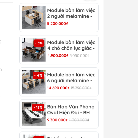
Module bàn làm việc
Mod
- 3%
2 người melamine -
2 c
CB 15
CB 
5.200.000₫
3.15
ỉ
Module bàn làm việc
Mod
- 3%
- 4%
4 chỗ chân lục giác -
6 c
CB 17
CB 
4.900.000₫
5.050.000₫
6.90
n
Module bàn làm việc
Bàn
- 4%
- 13%
6 người melamine -
Hiệ
CB 20
14.690.000₫
15.290.000₫
8.30
o
ới
Bàn Họp Văn Phòng
Bàn
- 18%
- 22%
Oval Hiện Đại - BH
Đại
44
9.300.000₫
11.300.000₫
4.30