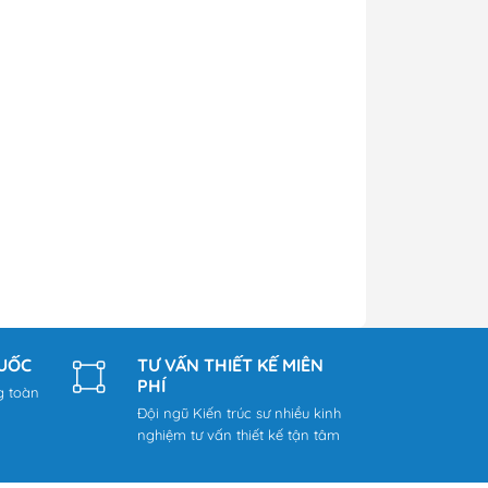
QUỐC
TƯ VẤN THIẾT KẾ MIỄN
PHÍ
g toàn
Đội ngũ Kiến trúc sư nhiều kinh
nghiệm tư vấn thiết kế tận tâm