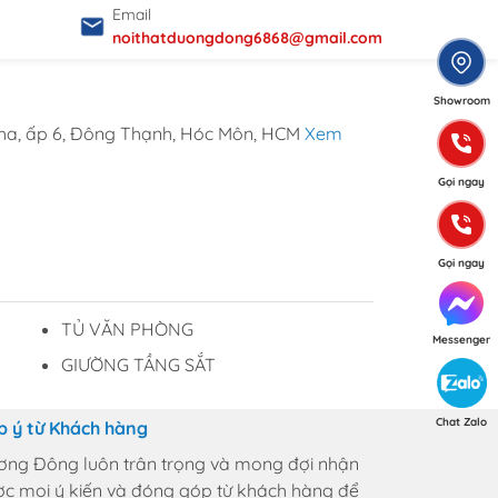
Email
noithatduongdong6868@gmail.com
Showroom
ha, ấp 6, Đông Thạnh, Hóc Môn, HCM
Xem
Gọi ngay
Gọi ngay
TỦ VĂN PHÒNG
Messenger
GIƯỜNG TẦNG SẮT
Chat Zalo
p ý từ Khách hàng
ơng Đông luôn trân trọng và mong đợi nhận
c mọi ý kiến và đóng góp từ khách hàng để