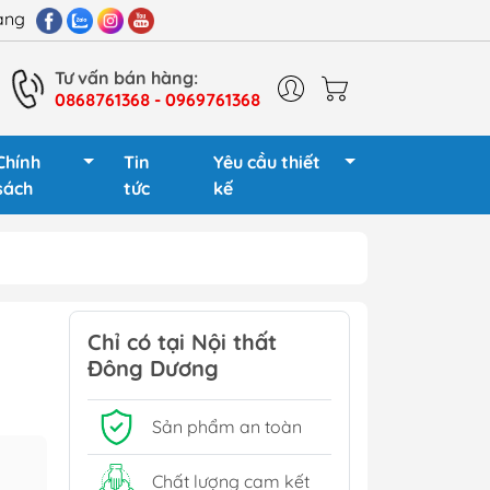
hàng
Tư vấn bán hàng:
0868761368 - 0969761368
Chính
Tin
Yêu cầu thiết
sách
tức
kế
 giám đốc
Cụm bàn làm việc 2
người
Chỉ có tại Nội thất
 gỗ
Đông Dương
Cụm bàn làm việc 4
 sắt
người
 gỗ
Sản phẩm an toàn
Cụm bàn làm việc 6
sắt
người
Chất lượng cam kết
Tủ phụ