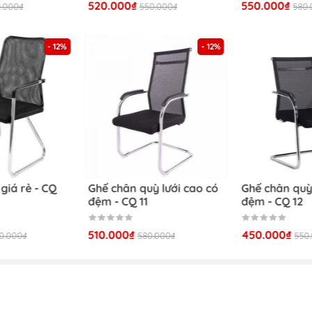
520.000₫
550.000₫
.000₫
550.000₫
580.
ẩm nội thất cho gia đình và văn phòng như:
- 12%
- 12%
 giá rẻ - CQ
Ghế chân quỳ lưới cao có
Ghế chân quỳ
đệm - CQ 11
đệm - CQ 12
510.000₫
450.000₫
0.000₫
580.000₫
550