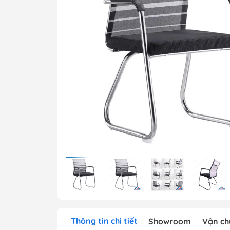
Bàn t
Ghế t
Bàn g
Bảng 
Thông tin chi tiết
Showroom
Vận ch