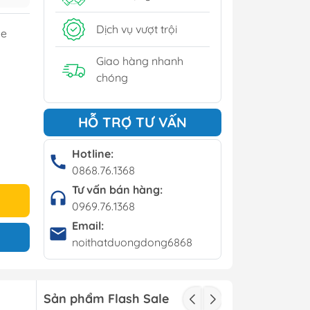
y
Dịch vụ vượt trội
me
í - Giá kệ
Giao hàng nhanh
chóng
Bộ bàn ghế cafe
HỖ TRỢ TƯ VẤN
Bàn cafe
Ghế cafe
Hotline:
0868.76.1368
Ghế bar
Tư vấn bán hàng:
0969.76.1368
Email:
noithatduongdong6868
Sản phẩm Flash Sale