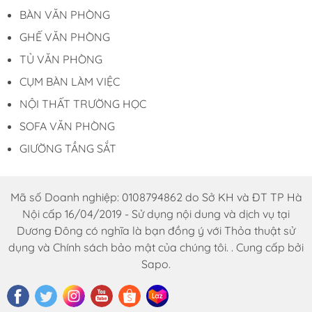
CB 58 có kết cấu module, dễ dàng lắp ráp hoặc
BÀN VĂN PHÒNG
tháo dỡ, tiện lợi khi cần di chuyển hoặc mở rộng
GHẾ VĂN PHÒNG
quy mô văn phòng. Nhờ vào thiết kế linh hoạt và
TỦ VĂN PHÒNG
tính ứng dụng cao, sản phẩm phù hợp với nhiều
loại hình doanh nghiệp như startup, công ty công
CỤM BÀN LÀM VIỆC
nghệ, agency sáng tạo, hoặc các văn phòng cần
NỘI THẤT TRƯỜNG HỌC
tính linh hoạt trong bố trí chỗ ngồi.
SOFA VĂN PHÒNG
THÔNG TIN LIÊN HỆ:
GIƯỜNG TẦNG SẮT
* Đặt hàng online tại website:
noithatduongdong.com
Mã số Doanh nghiệp: 0108794862 do Sở KH và ĐT TP Hà
* Địa chỉ : A11 Xuân Phương, đường Trịnh Văn Bô,
Nội cấp 16/04/2019 - Sử dụng nội dung và dịch vụ tại
Nam Từ Liêm, Hà Nội
Dương Đông có nghĩa là bạn đồng ý với Thỏa thuật sử
dụng và Chính sách bảo mật của chúng tôi. . Cung cấp bởi
* Số hotline: 0969.76.1368
Sapo.
* Facebook: Nội Thất Dương Đông
* Email : dautuduongdong@gmail.com