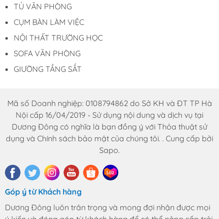
TỦ VĂN PHÒNG
CỤM BÀN LÀM VIỆC
NỘI THẤT TRƯỜNG HỌC
SOFA VĂN PHÒNG
GIƯỜNG TẦNG SẮT
Mã số Doanh nghiệp: 0108794862 do Sở KH và ĐT TP Hà
Nội cấp 16/04/2019 - Sử dụng nội dung và dịch vụ tại
Dương Đông có nghĩa là bạn đồng ý với Thỏa thuật sử
dụng và Chính sách bảo mật của chúng tôi. . Cung cấp bởi
Sapo.
Góp ý từ Khách hàng
Dương Đông luôn trân trọng và mong đợi nhận được mọi
ý kiến và đóng góp từ khách hàng để có thể nâng cấp trải