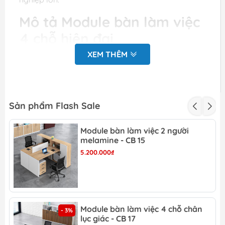
Mô tả Module bàn làm việc
4 chỗ hiện đại
XEM THÊM
- Sản phẩm Cụm bàn làm việc 4 người có kích
thước sản phẩm: dài 2m4 x rộng 1m2 x cao 75cm
- Mặt bàn được phủ melamine chống ẩm mốc,
không bám bụi, dễ dàng vệ sinh hàng ngày
Sản phẩm Flash Sale
-Mặt gỗ dày 18mm ( hoặc 25mm tùy theo yêu cầu
Module bàn làm việc 2 người
quý khách bền đẹp, phù hợp với tiêu chuẩn về sản
melamine - CB 15
phẩm nội thất văn phòng hiện nay.
5.200.000₫
- Nắp bàn nhỏ gọn, được làm bằng chất liệu nhựa
-
Cụm bàn làm việc tại hà nội
được cấu tạo bởi
bàn làm chân sắt sơn tĩnh điện chống gỉ sét, trầy
Module bàn làm việc 4 chỗ chân
sước hay bong tróc lớn sơn, chân bàn thiết kế hiện
- 3%
lục giác - CB 17
đại cao cấp.