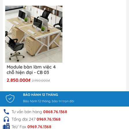
Module bàn làm việc 4
chỗ hiện đại - CB 03
2.850.000₫
2.950.000₫
BẢO HÀNH 12 THÁNG
Bảo hành 12 tháng, bảo trì trọn đời
Tư vấn bán hàng
0868.76.1368
Tổng đài 247
0969.76.1368
Tel/ Fax
0969.76.1368