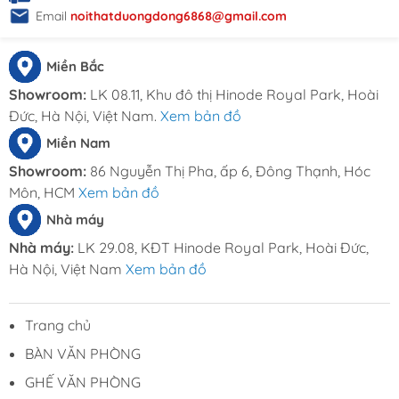
Email
noithatduongdong6868@gmail.com
Miền Bắc
Showroom:
LK 08.11, Khu đô thị Hinode Royal Park, Hoài
Đức, Hà Nội, Việt Nam.
Xem bản đồ
Miền Nam
Showroom:
86 Nguyễn Thị Pha, ấp 6, Đông Thạnh, Hóc
Môn, HCM
Xem bản đồ
Nhà máy
Nhà máy:
LK 29.08, KĐT Hinode Royal Park, Hoài Đức,
Hà Nội, Việt Nam
Xem bản đồ
Trang chủ
BÀN VĂN PHÒNG
GHẾ VĂN PHÒNG