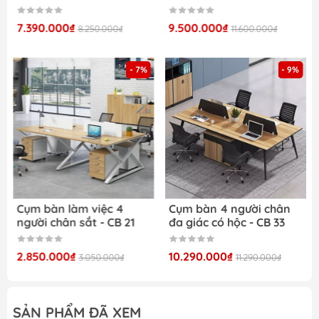
–
Nội Thất giá rẻ:
7.390.000₫
9.500.000₫
8.250.000₫
11.600.000₫
Tại đây, chúng tôi cung cấp nhiều sản phẩm
nội thất cho gia đình và văn phòng như:
- 7%
- 9%
Sofa văn phòng
Tủ giầy
Bàn làm việc
Kệ trang trí giá rẻ
Tủ tài liệu
Cụm bàn làm việc 4
Cụm bàn 4 người chân
người chân sắt - CB 21
đa giác có hộc - CB 33
2.850.000₫
10.290.000₫
3.050.000₫
11.290.000₫
SẢN PHẨM ĐÃ XEM