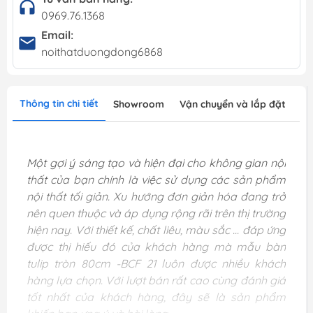
0969.76.1368
Email:
noithatduongdong6868
Thông tin chi tiết
Showroom
Vận chuyển và lắp đặt
Một gợi ý sáng tạo và hiện đại cho không gian nội
thất của bạn chính là việc sử dụng các sản phẩm
nội thất tối giản. Xu hướng đơn giản hóa đang trở
nên quen thuộc và áp dụng rộng rãi trên thị trường
hiện nay. Với thiết kế, chất liêu, màu sắc ... đáp ứng
được thị hiếu đó của khách hàng mà mẫu bàn
tulip tròn 80cm -BCF 21 luôn được nhiều khách
hàng lựa chọn. Với lượt bán rất cao cùng đánh giá
tốt nhất của khách hàng, đây sẽ là sản phẩm