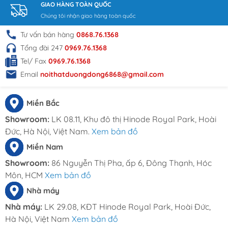
tại nội thất Dương Đông - Quý khách hàng có thể
GIAO HÀNG TOÀN QUỐC
tham khảo và lựa chọn sản phẩm này tại đây để
Chúng tôi nhận giao hàng toàn quốc
được tư vấn và hỗ trợ tốt nhất.
Tư vấn bán hàng
0868.76.1368
THÔNG TIN LIÊN HỆ
Tổng đài 247
0969.76.1368
Tel/ Fax
0969.76.1368
Đặt hàng online tại
Email
noithatduongdong6868@gmail.com
website:
Noithatduongdong.com
Hà Nội : A11 Xuân Phương Garden, đường
Miền Bắc
Trịnh Văn Bô, phường Phương Canh, Quận
Nam Từ Liêm, Thành Phố Hà Nội.
Showroom:
LK 08.11, Khu đô thị Hinode Royal Park, Hoài
HCM : 86 Nguyễn Thị Pha, ấp 6, xã Đông
Đức, Hà Nội, Việt Nam.
Xem bản đồ
Thạnh, Hóc Môn, TP HCM
Miền Nam
Hotline: 0969.761.368 – 0868.761.368
Showroom:
86 Nguyễn Thị Pha, ấp 6, Đông Thạnh, Hóc
Email : dautuduongdong@gmail.com
Môn, HCM
Xem bản đồ
Nhà máy
Nhà máy:
LK 29.08, KĐT Hinode Royal Park, Hoài Đức,
Hà Nội, Việt Nam
Xem bản đồ