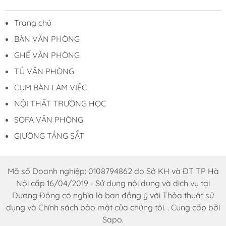
Trang chủ
BÀN VĂN PHÒNG
GHẾ VĂN PHÒNG
TỦ VĂN PHÒNG
CỤM BÀN LÀM VIỆC
NỘI THẤT TRƯỜNG HỌC
SOFA VĂN PHÒNG
GIƯỜNG TẦNG SẮT
Mã số Doanh nghiệp: 0108794862 do Sở KH và ĐT TP Hà
Nội cấp 16/04/2019 - Sử dụng nội dung và dịch vụ tại
Dương Đông có nghĩa là bạn đồng ý với Thỏa thuật sử
dụng và Chính sách bảo mật của chúng tôi. . Cung cấp bởi
Sapo.