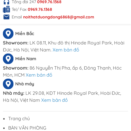
Tổng đài 247
0969.76.1368
Dương Đông để được tư vấn và hỗ trợ tốt nhất:
Tel/ Fax
0969.76.1368
THÔNG TIN LIÊN HỆ
Email
noithatduongdong6868@gmail.com
Đặt hàng online tại
Miền Bắc
website:
Noithatduongdong.com
Showroom:
LK 08.11, Khu đô thị Hinode Royal Park, Hoài
Hà Nội : A11 Xuân Phương Garden, đường
Đức, Hà Nội, Việt Nam.
Xem bản đồ
Trịnh Văn Bô, phường Phương Canh, Quận
Nam Từ Liêm, Thành Phố Hà Nội.
Miền Nam
HCM : 86 Nguyễn Thị Pha, ấp 6, xã Đông
Showroom:
86 Nguyễn Thị Pha, ấp 6, Đông Thạnh, Hóc
Thạnh, Hóc Môn, TP HCM
Môn, HCM
Xem bản đồ
Hotline: 0969.761.368 – 0868.761.368
Nhà máy
Email : dautuduongdong@gmail.com
Nhà máy:
LK 29.08, KĐT Hinode Royal Park, Hoài Đức,
Hà Nội, Việt Nam
Xem bản đồ
Trang chủ
BÀN VĂN PHÒNG