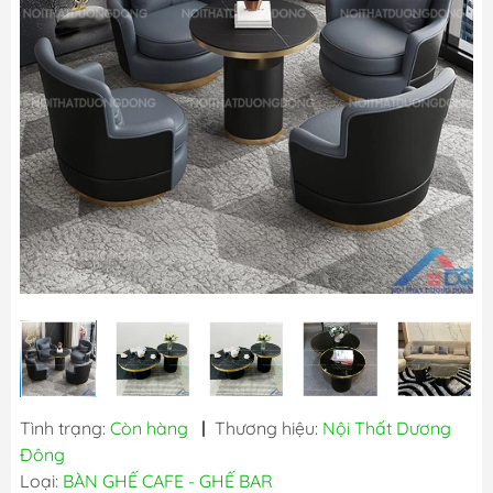
Tình trạng:
Còn hàng
|
Thương hiệu:
Nội Thất Dương
Đông
Loại:
BÀN GHẾ CAFE - GHẾ BAR