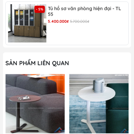
Tủ hồ sơ văn phòng hiện đại - TL
- 5%
55
5.400.000₫
5.700.000₫
Bàn tròn phòng khách sang trọng -BCF 18
Bàn tròn phòng khách sang trọng -BCF 18 mặt
đen sang trọng
SẢN PHẨM LIÊN QUAN
Bàn tròn phòng khách sang trọng -BCF 18 thiết kế
ấn tượng
Bàn tròn phòng khách sang trọng -BCF 18 ghép
tạo hiệu ứng thẩm mỹ cao
Đánh giá mẫu bàn tròn qua những yếu tố như: