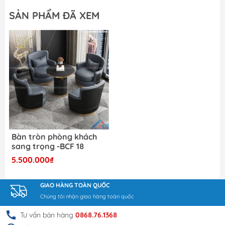
Điều này mang lại sự mới mẻ và độc đáo cho
SẢN PHẨM ĐÃ XEM
không gian trang trí.
4. Hài Hòa và Hài Lòng Cho Không Gian Nội
Thất:
BCF 18 không chỉ là một món đồ nội thất, mà
còn là một tác phẩm nghệ thuật thể hiện sự tinh tế
và phong cách. Sản phẩm này đem lại sự hài lòng
và hài hòa cho không gian nội thất, từ phòng
khách đến cafe, nhà hàng hay không gian làm
việc.
Tóm lại, Bàn Cafe Mặt tròn - BCF 18 không chỉ là
Bàn tròn phòng khách
một sản phẩm nội thất tiện ích mà còn là một biểu
sang trọng -BCF 18
tượng của sự sang trọng và đẳng cấp. Với sự kết
5.500.000₫
hợp hài hòa giữa chất lượng, thiết kế độc đáo và
tính ứng dụng cao, sản phẩm này chắc chắn sẽ
GIAO HÀNG TOÀN QUỐC
làm hài lòng mọi khách hàng và tạo điểm nhấn
Chúng tôi nhận giao hàng toàn quốc
đặc biệt cho không gian nội thất.
Tư vấn bán hàng
0868.76.1368
Quý khách hàng có thể liên hệ trực tiếp với nội thất