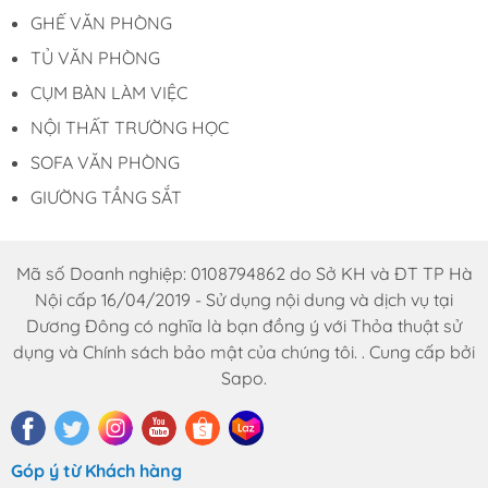
GHẾ VĂN PHÒNG
TỦ VĂN PHÒNG
CỤM BÀN LÀM VIỆC
NỘI THẤT TRƯỜNG HỌC
SOFA VĂN PHÒNG
GIƯỜNG TẦNG SẮT
Mã số Doanh nghiệp: 0108794862 do Sở KH và ĐT TP Hà
Nội cấp 16/04/2019 - Sử dụng nội dung và dịch vụ tại
Dương Đông có nghĩa là bạn đồng ý với Thỏa thuật sử
dụng và Chính sách bảo mật của chúng tôi. . Cung cấp bởi
Sapo.
Góp ý từ Khách hàng