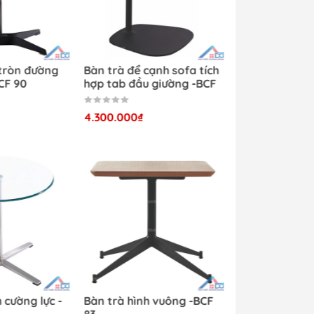
Bàn trà hình tròn đường
Bàn trà để cạnh sofa 
kính 80cm -BCF 90
hợp tab đầu giường -
89
4.500.000₫
4.300.000₫
cho
ao,
 mạ
Bàn tròn kính cường lực -
Bàn trà hình vuông -
oại
BCF 84
83