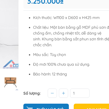
3.250.000₫
Tủ để giầ
Tủ trang tr
Kích thước: W1100 x D600 x H425 mm
Chất liệu: Mặt bàn bằng gỗ MDF phủ sơn đ
raining
Sofa văng
chống ẩm, chống nhiệt tốt, dễ dàng vệ
sinh. Khung bàn bằng sắt phun sơn tĩnh đi
raining
Sofa góc
chắc chắn.
hế học sinh
Sofa bộ
Màu sắc: Tùy chọn
từ
Sofa phòng chờ thư giãn
Sofa giường
Độ mới 100% chưa qua sử dụng.
Bàn trà
Bảo hành: 12 tháng
Số lượng: