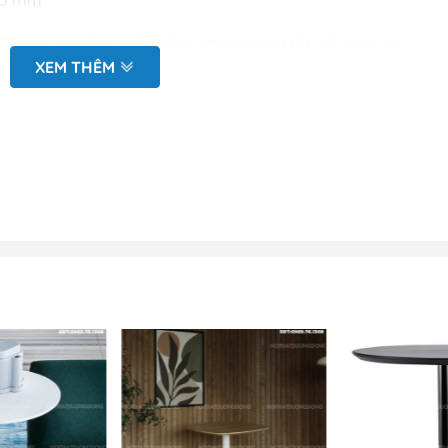
F phủ sơn đen, chống ẩm, chống nhiệt tốt, dễ dàng vệ
g sắt phun sơn tĩnh điện chắc chắn.
XEM THÊM
cấp, hiện đại, phù hợp với không gian cafe, bar, nhà hàng.
o vẽ hiện trạng tại văn phòng
nh 2D (mặt bằng và chi tiết sản phẩm)
ặc nhắn tin zalo tới Bộ
giá chi tiết mẫu bàn trà đơn
F 75 hiện đại