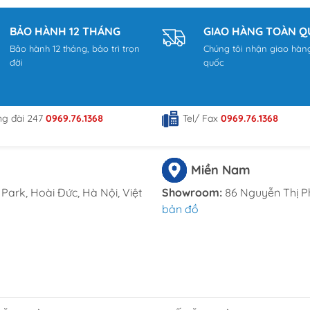
tduongdong.com
BẢO HÀNH 12 THÁNG
GIAO HÀNG TOÀN 
 đường Trịnh Văn Bô, phường Phương Canh, Quận Nam Từ Liê
Bảo hành 12 tháng, bảo trì trọn
Chúng tôi nhận giao hàn
đời
quốc
ã Đông Thạnh, Hóc Môn, TP HCM
om
ng đài 247
0969.76.1368
Tel/ Fax
0969.76.1368
Miền Nam
Park, Hoài Đức, Hà Nội, Việt
Showroom:
86 Nguyễn Thị P
bản đồ