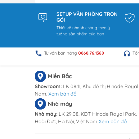
Đặt hàng online tại website:
Noitha
SETUP VĂN PHÒNG TRỌN
Hà Nội : A11 Xuân Phương Garden,
GÓI
Thành Phố Hà Nội.
Thiết kế nhanh chóng theo ý
HCM : 86 Nguyễn Thị Pha, ấp 6, x
tưởng sản phẩm của bạn
Hotline: 0969.761.368 – 0868.761.368
Email : dautuduongdong@gmail.c
Tư vấn bán hàng
0868.76.1368
Tổ
Miền Bắc
Showroom:
LK 08.11, Khu đô thị Hinode Royal 
Nam.
Xem bản đồ
Nhà máy
Nhà máy:
LK 29.08, KĐT Hinode Royal Park,
Hoài Đức, Hà Nội, Việt Nam
Xem bản đồ