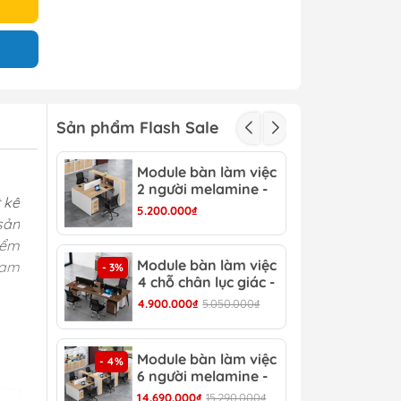
Sản phẩm Flash Sale
Module bàn làm việc
Mod
- 3%
2 người melamine -
2 c
 kế
CB 15
CB 
5.200.000₫
3.15
sản
iểm
Module bàn làm việc
Mod
ham
- 3%
- 4%
4 chỗ chân lục giác -
6 c
CB 17
CB 
4.900.000₫
5.050.000₫
6.90
Module bàn làm việc
Bàn
- 4%
- 13%
6 người melamine -
Hiệ
CB 20
14.690.000₫
15.290.000₫
8.30