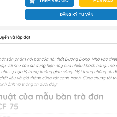
THÊM VÀO GIỎ
MUA NGAY
ĐĂNG KÝ TƯ VẤN
uyển và lắp đặt
một sản phẩm nổi bật của nội thất Dương Đông. Nhờ vào thiết
hợp với nhu cầu sử dụng hiện nay của nhiều khách hàng, mà 
 như sự hợp lý trong không gian sống. Một trong những ưu đ
chất liệu và giá thành cũng rất cạnh tranh. Cùng chúng tôi t
ình ảnh và thông tin dưới đây:
huật của mẫu bàn trà đơn
CF 75
25 mm