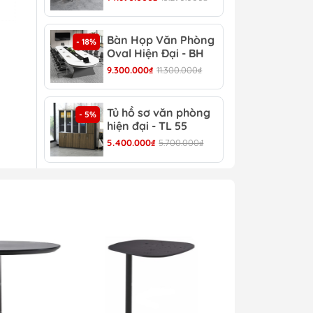
Bàn Họp Văn Phòng
Bàn
- 18%
- 22%
Oval Hiện Đại - BH
Đại
44
9.300.000₫
11.300.000₫
4.30
Tủ hồ sơ văn phòng
Tủ 
- 5%
- 4%
hiện đại - TL 55
TL 
5.400.000₫
5.700.000₫
4.30