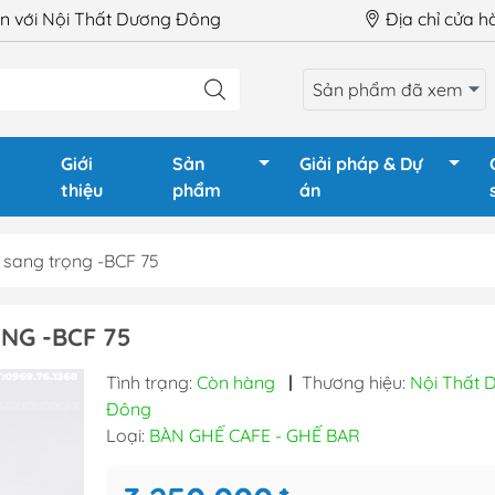
 với Nội Thất Dương Đông
Địa chỉ cửa 
Sản phẩm đã xem
Giới
Sản
Giải pháp & Dự
thiệu
phẩm
án
 sang trọng -BCF 75
LÀM VIỆC
Ghế Giám Đốc
Tủ phòng
NG -BCF 75
GIÁM ĐỐC
Ghế xoay văn phòng
Tủ tài liệu
Tình trạng:
Còn hàng
|
Thương hiệu:
Nội Thất 
HỌP
Ghế chân quỳ
Tủ tài liệu
Đông
QUẦY LỄ TÂN
Ghế gấp - Ghế training
Tủ locker
Loại:
BÀN GHẾ CAFE - GHẾ BAR
TRAINING
Ghế phòng chờ - Hội
Tủ locker 
trường
Hộc tủ - 