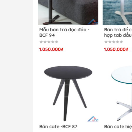
Bàn trà đơn giản sang 
Bàn cafe vuông bo góc
Mẫu bàn trà độc đá
nhiều màu sắc -BCF 95
BCF 94
Bàn trà đơn giản sang trọng -BC
1.300.000₫
1.050.000₫
Bàn trà đơn giản sang trọng -BCF 
Bàn trà đơn giản sang t
Sản phẩm bàn trà đơn giản sang trọng 
người dùng. Một vài đánh giá chi tiết v
Kích Thước Lý Tưởng:
Với kích thước rộ
Bàn trà đẹp -BCF 88
Bàn cafe -BCF 87
Bàn Trà BCF 75 mang lại không gian sử 