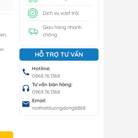
y
Dịch vụ vượt trội
í - Giá kệ
Giao hàng nhanh
en,
chóng
Bộ bàn ghế cafe
ện
HỖ TRỢ TƯ VẤN
Bàn cafe
Ghế cafe
Hotline:
0868.76.1368
Ghế bar
Tư vấn bán hàng:
0969.76.1368
Email:
noithatduongdong6868