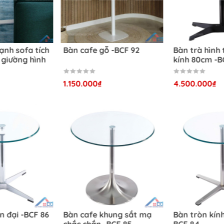
trọng -BCF 75 với thiết kế chắc chắn và bền bỉ
o -
Bàn trà để cạnh sofa tích
Bàn cafe gỗ -BCF 92
hợp tab đầu giường hình
tròn -BCF 93
F 75 sử dụng trong nhiều không gian nội thất khác nhau
1.050.000₫
1.150.000₫
75 và ghế tạo nên thổng thể không gian làm việc hoàn hảo
rọng -BCF 75 chất lượng tại nội thất Dương Đông
-BCF 75 đem đến hiệu quả và trải nghiệm sử dụng lý tưởng 
ề sản phẩm có thể kể đến bao gồm:
ng rãi 1100mm chiều dài, 600mm chiều sâu và 425mm chiều c
Bàn cafe hiện đại -BCF 86
Bàn cafe khung sắt
dụng thoải mái và đa dạng trải nghiệm, phù hợp với nhiều l
chắc chắn -BCF 85