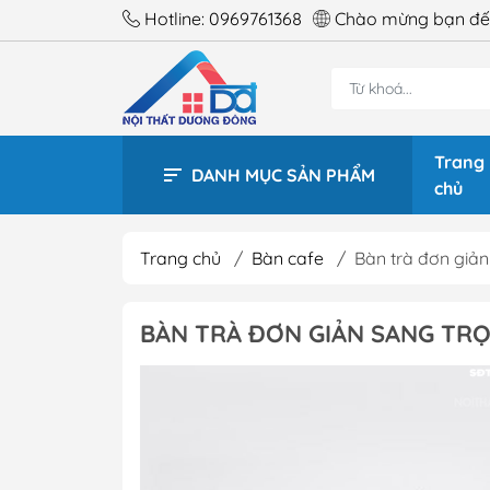
Hotline:
0969761368
Chào mừng bạn đến
Trang
DANH MỤC SẢN PHẨM
chủ
Trang chủ
/
Bàn cafe
/
Bàn trà đơn giản
BÀN 
BÀN TRÀ ĐƠN GIẢN SANG TRỌ
BÀN 
BÀN 
BÀN 
BÀN 