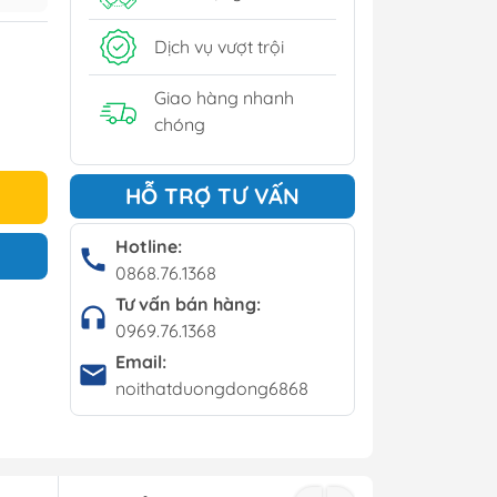
y
Dịch vụ vượt trội
í - Giá kệ
Giao hàng nhanh
chóng
Bộ bàn ghế cafe
HỖ TRỢ TƯ VẤN
Bàn cafe
Ghế cafe
Hotline:
0868.76.1368
Ghế bar
Tư vấn bán hàng:
0969.76.1368
Email:
noithatduongdong6868