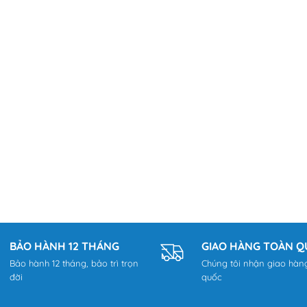
BẢO HÀNH 12 THÁNG
GIAO HÀNG TOÀN 
Bảo hành 12 tháng, bảo trì trọn
Chúng tôi nhận giao hàn
đời
quốc