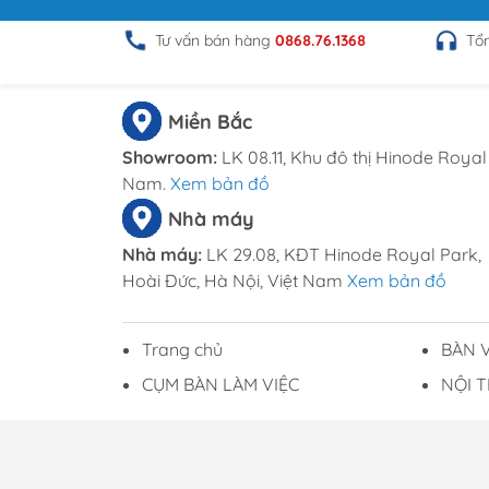
Tư vấn bán hàng
0868.76.1368
Tổ
Miền Bắc
Showroom:
LK 08.11, Khu đô thị Hinode Royal 
Nam.
Xem bản đồ
Nhà máy
Nhà máy:
LK 29.08, KĐT Hinode Royal Park,
Hoài Đức, Hà Nội, Việt Nam
Xem bản đồ
Trang chủ
BÀN 
CỤM BÀN LÀM VIỆC
NỘI 
Mã số Doanh nghiệp: 0108794862 do Sở KH và
dịch vụ tại Dương Đông có nghĩa là bạn đồng