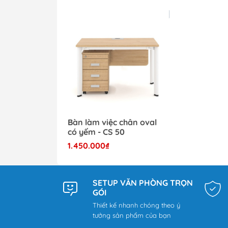
Bàn làm việc chân oval
có yếm - CS 50
1.450.000₫
SETUP VĂN PHÒNG TRỌN
GÓI
Thiết kế nhanh chóng theo ý
tưởng sản phẩm của bạn