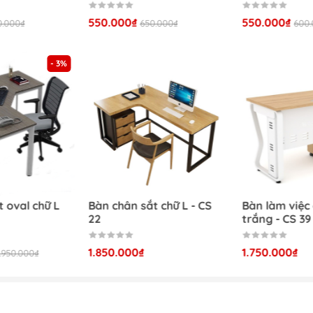
550.000₫
550.000₫
0.000₫
650.000₫
600
ngdong.com
, Nam Từ Liêm, Hà Nội
- 3%
com
 oval chữ L
Bàn chân sắt chữ L - CS
Bàn làm việc
22
trắng - CS 39
1.850.000₫
1.750.000₫
.950.000₫