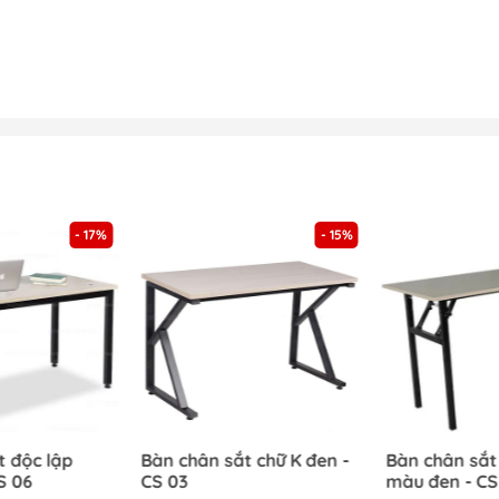
hất Dương Đông có gì khác?
n
n Phối- Thi Công Công Trình
 với môi trường văn phòng
g, gia đình
uyên nghiệp
hu đáo
- 17%
- 15%
y, đáp ứng mọi nhu cầu khách hàng
 công theo yêu cầu. Liên hệ
0969.76.1368
ẩm nội thất cho gia đình và
Bàn làm việc văn phòng chân o
m đốc giá rẻ
òng
t độc lập
Bàn chân sắt chữ K đen -
Bàn chân sắt
S 06
CS 03
màu đen - CS