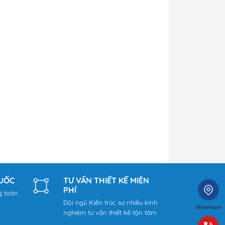
QUỐC
TƯ VẤN THIẾT KẾ MIỄN
PHÍ
g toàn
Đội ngũ Kiến trúc sư nhiều kinh
Showroom
nghiệm tư vấn thiết kế tận tâm