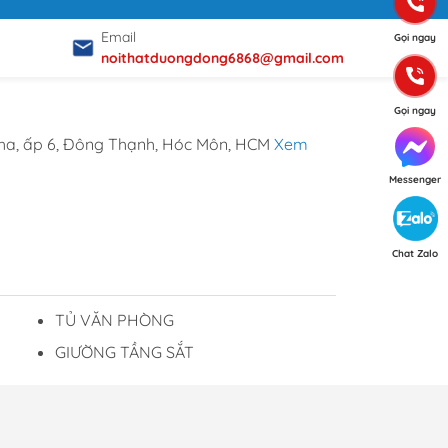
Email
Gọi ngay
noithatduongdong6868@gmail.com
Gọi ngay
ha, ấp 6, Đông Thạnh, Hóc Môn, HCM
Xem
Messenger
Chat Zalo
TỦ VĂN PHÒNG
GIƯỜNG TẦNG SẮT
p ý từ Khách hàng
ơng Đông luôn trân trọng và mong đợi nhận