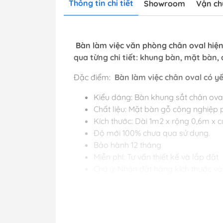
Thông tin chi tiết
Showroom
Vận ch
Bàn làm việc văn phòng chân oval hiện 
qua từng chi tiết: khung bàn, mặt bàn,
Đặc điểm:
Bàn làm việc chân oval có y
Kiểu dáng: Bàn khung sắt chân ova
Chất liệu: Mặt bàn gỗ công nghiệp p
Kích thước: Dài 1m2 x rộng 0,6m x
Độ mới 100% chưa qua sử dụng.
Bảo hành 12 tháng
Miễn phí: Tư vấn thiết kế và lắp đặt
Chú ý: Nhận đặt hàng kích thước v
Liên Hệ Ngay: Nhận tư vấn sản phẩ
Hình ảnh:
Bàn làm việc chân oval có yế