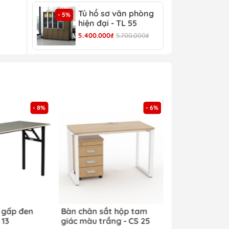
Tủ hồ sơ văn phòng
Tủ 
- 5%
- 4%
hiện đại - TL 55
TL 
5.400.000₫
5.700.000₫
4.30
- 8%
- 6%
val
 gấp đen
Bàn chân sắt hộp tam
 13
giác màu trắng - CS 25