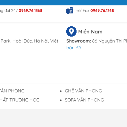
ng đài 247
0969.76.1368
Tel/ Fax
0969.76.1368
Miền Nam
Park, Hoài Đức, Hà Nội, Việt
Showroom:
86 Nguyễn Thị P
bản đồ
VĂN PHÒNG
GHẾ VĂN PHÒNG
THẤT TRƯỜNG HỌC
SOFA VĂN PHÒNG
Gó
 ĐT TP Hà Nội cấp 16/04/2019 - Sử dụng nội dung và
 ý với Thỏa thuật sử dụng và Chính sách bảo mật của
Dư