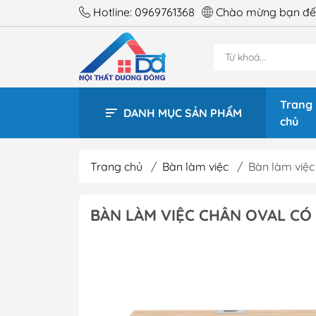
Hotline:
0969761368
Chào mừng bạn đến
Trang
DANH MỤC SẢN PHẨM
chủ
Trang chủ
/
Bàn làm việc
/
Bàn làm việc
BÀN 
BÀN LÀM VIỆC CHÂN OVAL CÓ 
BÀN 
BÀN 
BÀN 
BÀN 