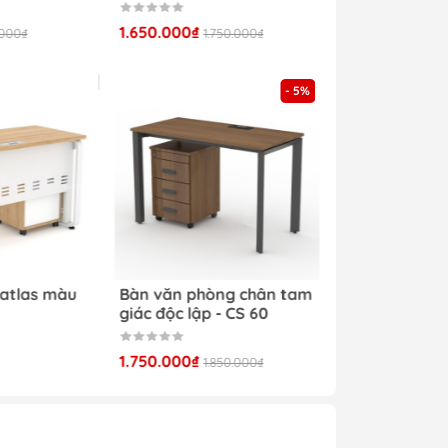
1.650.000₫
.000₫
1.750.000₫
- 5%
 atlas màu
Bàn văn phòng chân tam
giác độc lập - CS 60
1.750.000₫
1.850.000₫