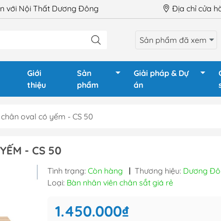
 với Nội Thất Dương Đông
Địa chỉ cửa 
Sản phẩm đã xem
Giới
Sản
Giải pháp & Dự
thiệu
phẩm
án
 chân oval có yếm - CS 50
LÀM VIỆC
Ghế Giám Đốc
Tủ phòng
YẾM - CS 50
GIÁM ĐỐC
Ghế xoay văn phòng
Tủ tài liệu
Tình trạng:
Còn hàng
|
Thương hiệu:
Dương Đô
HỌP
Ghế chân quỳ
Tủ tài liệu
Loại:
Bàn nhân viên chân sắt giá rẻ
QUẦY LỄ TÂN
Ghế gấp - Ghế training
Tủ locker
TRAINING
Ghế phòng chờ - Hội
Tủ locker 
1.450.000₫
trường
Hộc tủ - 