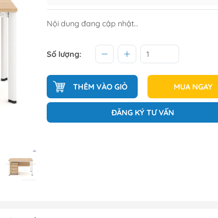
Tủ để giầ
Nội dung đang cập nhật...
Tủ trang tr
Số lượng:
raining
Sofa văng
raining
Sofa góc
THÊM VÀO GIỎ
MUA NGAY
hế học sinh
Sofa bộ
từ
Sofa phòng chờ thư giãn
ĐĂNG KÝ TƯ VẤN
Sofa giường
Bàn trà