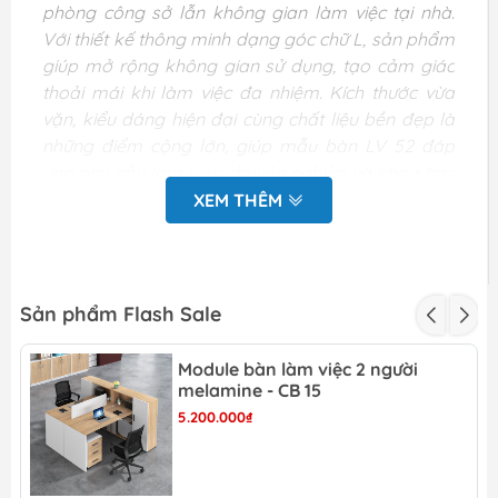
phòng công sở lẫn không gian làm việc tại nhà.
Với thiết kế thông minh dạng góc chữ L, sản phẩm
giúp mở rộng không gian sử dụng, tạo cảm giác
thoải mái khi làm việc đa nhiệm. Kích thước vừa
vặn, kiểu dáng hiện đại cùng chất liệu bền đẹp là
những điểm cộng lớn, giúp mẫu bàn LV 52 đáp
ứng nhu cầu làm việc chuyên nghiệp và khoa học
của người dùng hiện đại.
XEM THÊM
Bảng thông số kỹ thuật
của bàn làm việc chữ L
Sản phẩm Flash Sale
kích thước 1m2x 1m4 - LV
52
Module bàn làm việc 2 người
melamine - CB 15
5.200.000₫
Chất liệu : gỗ công nghiệp MFC bề mặt phủ
melamine.
Kích thước: Dài 140cm – Rộng 120cm- Cao