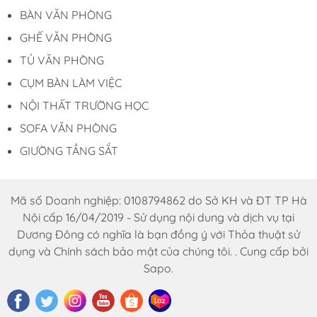
hiện đại, LV 52 chắc chắn là gợi ý không thể bỏ
BÀN VĂN PHÒNG
qua.
GHẾ VĂN PHÒNG
THÔNG TIN LIÊN HỆ:
TỦ VĂN PHÒNG
CỤM BÀN LÀM VIỆC
* Đặt hàng online tại website:
noithatduongdong.com
NỘI THẤT TRƯỜNG HỌC
SOFA VĂN PHÒNG
* Địa chỉ : A11 Xuân Phương, đường Trịnh Văn Bô,
Nam Từ Liêm, Hà Nội
GIƯỜNG TẦNG SẮT
* Số hotline: 0969.76.1368
Mã số Doanh nghiệp: 0108794862 do Sở KH và ĐT TP Hà
* Facebook: Nội Thất Dương Đông
Nội cấp 16/04/2019 - Sử dụng nội dung và dịch vụ tại
Dương Đông có nghĩa là bạn đồng ý với Thỏa thuật sử
* Email : dautuduongdong@gmail.com
dụng và Chính sách bảo mật của chúng tôi. . Cung cấp bởi
Sapo.