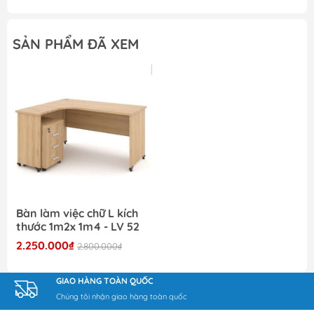
Với kích thước 1m2x1m4, mẫu bàn không quá cồng
kềnh nhưng vẫn đủ rộng để phục vụ công việc văn
SẢN PHẨM ĐÃ XEM
phòng hoặc cá nhân. Thiết kế vừa vặn này đặc
biệt thích hợp cho các văn phòng có diện tích hạn
chế hoặc những ai muốn tạo dựng góc làm việc
gọn gàng tại nhà mà vẫn đảm bảo sự tiện nghi.
Dù là làm việc độc lập hay phối hợp theo cụm bàn
nhóm, LV 52 đều có thể đáp ứng linh hoạt.
3. Chất liệu gỗ công nghiệp bền đẹp, dễ vệ sinh
Bàn được chế tác từ gỗ công nghiệp phủ
Melamine cao cấp, dễ dàng lau chùi trong quá
Bàn làm việc chữ L kích
trình sử dụng. Lớp bề mặt nhẵn mịn, màu sắc
thước 1m2x 1m4 - LV 52
trang nhã và hiện đại, dễ dàng kết hợp với các
2.250.000₫
2.800.000₫
mẫu ghế xoay, tủ tài liệu hoặc vách ngăn văn
phòng, tạo nên tổng thể đồng bộ và chuyên
GIAO HÀNG TOÀN QUỐC
nghiệp. Khung chân bàn được thiết kế chắc chắn,
Chúng tôi nhận giao hàng toàn quốc
chịu lực tốt, đảm bảo an toàn và độ bền lâu dài.