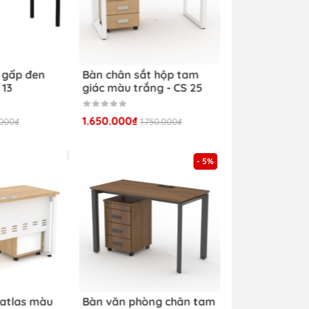
n chân sắt gấp đen
Bàn chân sắt hộp tam
 đen - CS 13
giác màu trắng - CS 25
0.000₫
1.650.000₫
600.000₫
1.750.000₫
- 5%
lại
ong
 có
phủ
 làm việc atlas màu
Bàn văn phòng chân tam
lớp