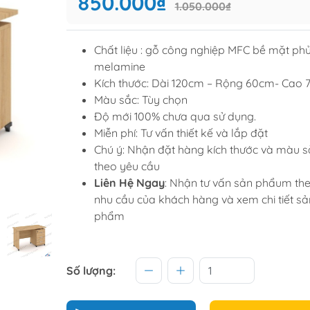
850.000₫
1.050.000₫
Tủ để giầ
Tủ trang tr
Chất liệu : gỗ công nghiệp MFC bề mặt ph
melamine
Kích thước: Dài 120cm – Rộng 60cm- Cao
raining
Sofa văng
Màu sắc: Tùy chọn
raining
Sofa góc
Độ mới 100% chưa qua sử dụng.
Miễn phí: Tư vấn thiết kế và lắp đặt
hế học sinh
Sofa bộ
Chú ý: Nhận đặt hàng kích thước và màu s
từ
Sofa phòng chờ thư giãn
theo yêu cầu
Sofa giường
Liên Hệ Ngay
: Nhận tư vấn sản phẩum th
nhu cầu của khách hàng và xem chi tiết sả
Bàn trà
phẩm
Số lượng: