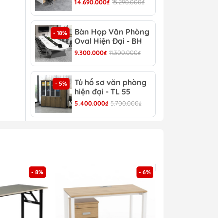
14.690.000₫
15.290.000₫
8.30
Bàn Họp Văn Phòng
Bàn
- 18%
- 22%
Oval Hiện Đại - BH
Đại
44
9.300.000₫
11.300.000₫
4.30
Tủ hồ sơ văn phòng
Tủ 
- 5%
- 4%
ện
hiện đại - TL 55
TL 
5.400.000₫
5.700.000₫
4.30
- 8%
- 6%