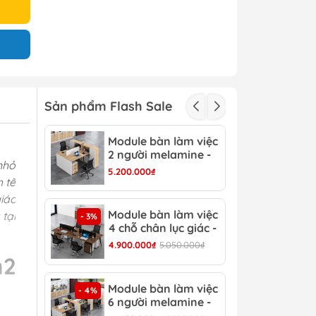
Sản phẩm Flash Sale
Module bàn làm việc
Mod
- 3%
2 người melamine -
2 c
nhỏ
CB 15
CB 
5.200.000₫
3.15
h tế
iác
Module bàn làm việc
Mod
tại
- 3%
- 4%
4 chỗ chân lục giác -
6 c
CB 17
CB 
4.900.000₫
5.050.000₫
6.90
m2
Module bàn làm việc
Bàn
- 4%
- 13%
6 người melamine -
Hiệ
CB 20