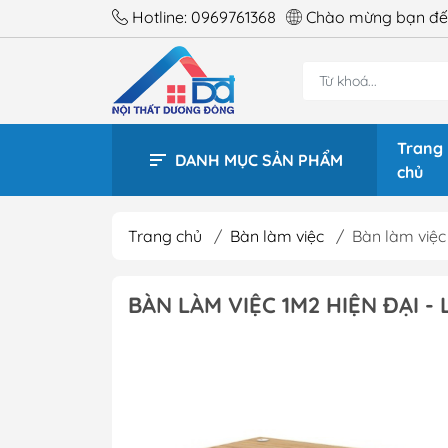
Hotline:
0969761368
Chào mừng bạn đến
Trang
DANH MỤC SẢN PHẨM
chủ
Trang chủ
/
Bàn làm việc
/
Bàn làm việc 
BÀN 
BÀN LÀM VIỆC 1M2 HIỆN ĐẠI - 
BÀN 
BÀN 
BÀN 
BÀN 