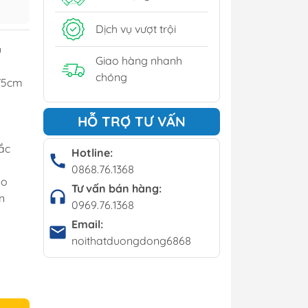
y
Dịch vụ vượt trội
í - Giá kệ
ủ
Giao hàng nhanh
chóng
 75cm
Bộ bàn ghế cafe
HỖ TRỢ TƯ VẤN
Bàn cafe
ắc
Ghế cafe
Hotline:
0868.76.1368
Ghế bar
eo
Tư vấn bán hàng:
n
0969.76.1368
Email:
noithatduongdong6868