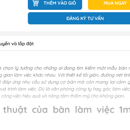
THÊM VÀO GIỎ
MUA NGAY
ĐĂNG KÝ TƯ VẤN
uyển và lắp đặt
lựa chọn lý tưởng cho những ai đang tìm kiếm một mẫu bàn 
 gian làm việc khác nhau. Với thiết kế tối giản, đường nét tin
hỉ đáp ứng nhu cầu sử dụng cơ bản mà còn mang lại cảm g
uá trình làm việc. Dù là văn phòng công ty hay góc làm việc 
trợ công việc hiệu quả và nâng tầm thẩm mỹ cho không gian.
 thuật của bàn làm việc 1