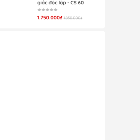
ng - CS 39
giác độc lập - CS 60
ạng
hịu
50.000₫
1.750.000₫
1.850.000₫
ong
 cá
òng
ởng
văn
anh
áng