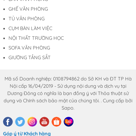
và sự mới mẻ sau thời gian dài sử dụng.
GHẾ VĂN PHÒNG
TỦ VĂN PHÒNG
4. Màu sắc lựa chọn:
CỤM BÀN LÀM VIỆC
Bàn họp văn phòng chân sắt chữ U thường
NỘI THẤT TRƯỜNG HỌC
có nhiều tùy chọn màu sắc khác nhau, từ
màu gỗ tự nhiên đến màu sắc hiện đại như
SOFA VĂN PHÒNG
đen, trắng, hoặc xám. Điều này cho phép
GIƯỜNG TẦNG SẮT
bạn tùy chỉnh sản phẩm để phù hợp với
phong cách và không gian làm việc của bạn.
Mã số Doanh nghiệp: 0108794862 do Sở KH và ĐT TP Hà
5. Tính năng hiện đại:
Nội cấp 16/04/2019 - Sử dụng nội dung và dịch vụ tại
Nhiều bàn họp chất lượng cao còn đi kèm
Dương Đông có nghĩa là bạn đồng ý với Thỏa thuật sử
với các tính năng hiện đại như hệ thống quản
dụng và Chính sách bảo mật của chúng tôi. . Cung cấp bởi
lý dây điện và cáp để giữ cho không gian
Sapo.
làm việc gọn gàng và an toàn. Ngoài ra, có
sẵn tùy chọn thêm các phụ kiện như hộp
điện, hộp mạng, hoặc bộ điều khiển âm
Góp ý từ Khách hàng
thanh để nâng cao tính tiện lợi của sản