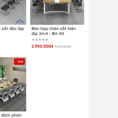
m,
 sắt độc lập
Bàn họp chân sắt hiện
đại 2m4 - BH 40
2.950.000₫
3.500.000₫
- 14%
 , đàm phán