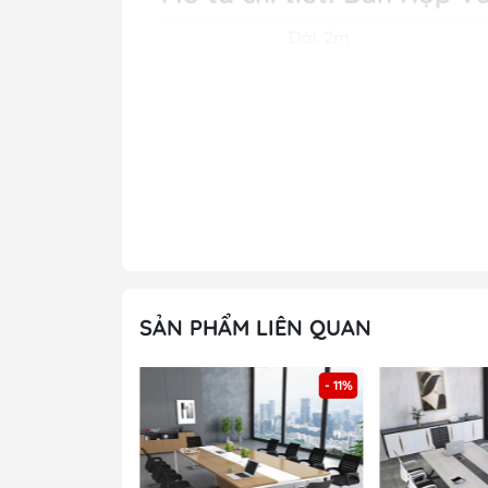
Dài: 2m
Rộng: 1,2m
Kích thước
Cao: 0,75m
Mặt bàn
Gỗ công nghiệp phủ me
Chân bàn
Khung bàn sắt tam giác, 
Màu sắc
Chân đen , trắng , màu 
Bảo hành
12 tháng
Giá trên web là
kích thư
Lưu ý
Quý khách có thể lựa c
Miễn phí khảo sát, đo vẽ
SẢN PHẨM LIÊN QUAN
Miễn phí dựng mô hình 3
Ưu đãi
Vui lòng gọi điện hoặc n
- 17%
- 11%
HÌnh ảnh chi tiết sản phẩm: Bàn Họp V