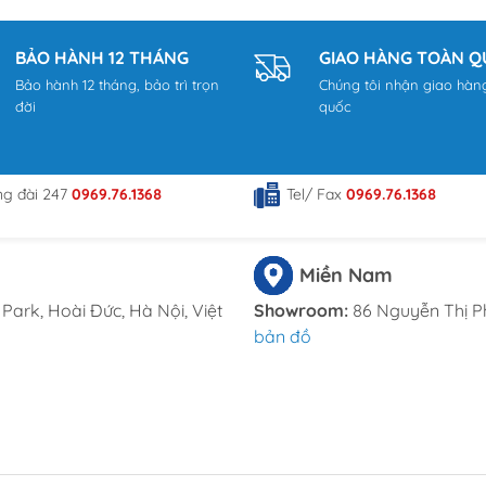
BẢO HÀNH 12 THÁNG
GIAO HÀNG TOÀN 
Bảo hành 12 tháng, bảo trì trọn
Chúng tôi nhận giao hàn
đời
quốc
ng đài 247
0969.76.1368
Tel/ Fax
0969.76.1368
Miền Nam
Park, Hoài Đức, Hà Nội, Việt
Showroom:
86 Nguyễn Thị P
bản đồ