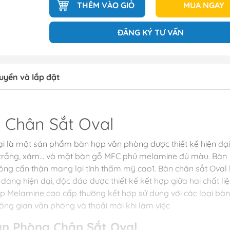
THÊM VÀO GIỎ
MUA NGAY
ĐĂNG KÝ TƯ VẤN
uyển và lắp đặt
 Chân Sắt Oval
ại là một sản phẩm bàn họp văn phòng được thiết kế hiện đại
n, trắng, xám… và mặt bàn gỗ MFC phủ melamine đủ màu. Bàn
ng cẩn thận mang lại tính thẩm mỹ cao1. Bàn chân sắt Oval 
ng hiện đại, độc đáo được thiết kế kết hợp giữa hai chất li
ệp Melamine cao cấp thường kết hợp sử dụng với các loại bàn
ông gian văn phòng và thoải mái khi làm việc
Văn Phòng Chân Sắt Oval