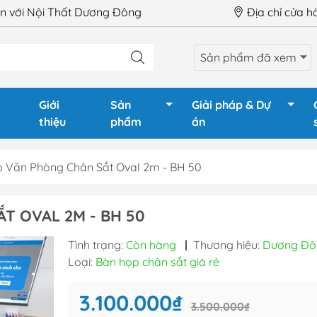
 với Nội Thất Dương Đông
Địa chỉ cửa 
Sản phẩm đã xem
Giới
Sản
Giải pháp & Dự
thiệu
phẩm
án
 Văn Phòng Chân Sắt Oval 2m - BH 50
LÀM VIỆC
Ghế Giám Đốc
Tủ phòng
T OVAL 2M - BH 50
GIÁM ĐỐC
Ghế xoay văn phòng
Tủ tài liệu
Tình trạng:
Còn hàng
|
Thương hiệu:
Dương Đô
HỌP
Ghế chân quỳ
Tủ tài liệu
Loại:
Bàn họp chân sắt giá rẻ
QUẦY LỄ TÂN
Ghế gấp - Ghế training
Tủ locker
TRAINING
Ghế phòng chờ - Hội
Tủ locker 
3.100.000₫
3.500.000₫
trường
Hộc tủ - 