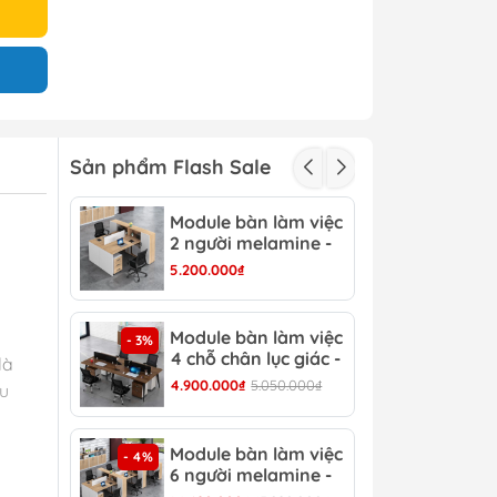
Sản phẩm Flash Sale
Module bàn làm việc
Mod
- 3%
2 người melamine -
2 c
CB 15
CB 
5.200.000₫
3.15
Module bàn làm việc
Mod
- 3%
- 4%
4 chỗ chân lục giác -
6 c
là
CB 17
CB 
4.900.000₫
5.050.000₫
6.90
ệu
Module bàn làm việc
Bàn
- 4%
- 13%
6 người melamine -
Hiệ
CB 20