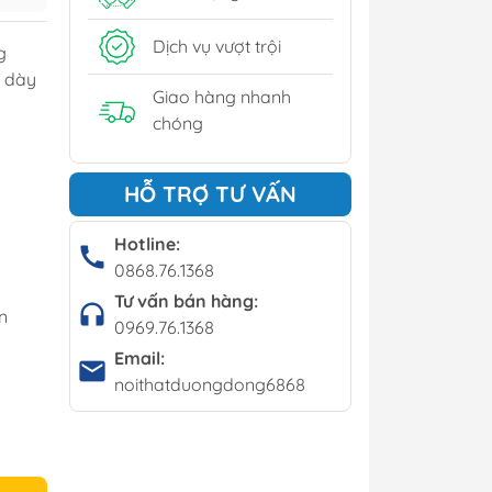
y
Dịch vụ vượt trội
g
í - Giá kệ
 dày
Giao hàng nhanh
chóng
Bộ bàn ghế cafe
HỖ TRỢ TƯ VẤN
Bàn cafe
Ghế cafe
Hotline:
0868.76.1368
Ghế bar
Tư vấn bán hàng:
n
0969.76.1368
Email:
noithatduongdong6868