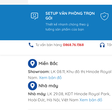
SETUP VĂN PHÒNG TRỌN
GÓI
Thiết kế nhanh chóng theo ý
tưởng sản phẩm của bạn
Tư vấn bán hàng
0868.76.1368
Tổ
Miền Bắc
Showroom:
LK 08.11, Khu đô thị Hinode Royal 
Nam.
Xem bản đồ
Nhà máy
Nhà máy:
LK 29.08, KĐT Hinode Royal Park,
Hoài Đức, Hà Nội, Việt Nam
Xem bản đồ