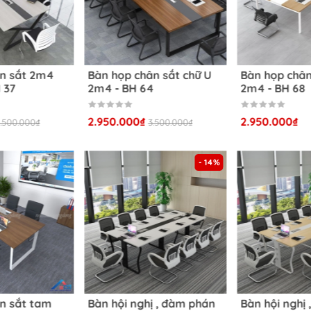
tduongdong.com
 đường Trịnh Văn Bô, phường Phương Canh, Quận Nam Từ Liê
ân sắt 2m4
Bàn họp chân sắt chữ U
Bàn họp chân
ã Đông Thạnh, Hóc Môn, TP HCM
H 37
2m4 - BH 64
2m4 - BH 68
ail.com
2.950.000₫
2.950.000₫
.500.000₫
3.500.000₫
- 14%
n sắt tam
Bàn hội nghị , đàm phán
Bàn hội nghị