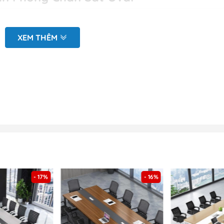
XEM THÊM
lamine dày 25mm
sơn tĩnh điện chống gỉ
mặt bàn theo yêu cầu
ớc
do Nội Thất Dương Đông đề xuất
họn
kích thước và màu vân
gỗ theo yêu cầu.
 hiện trạng tại văn phòng
D (mặt bằng và chi tiết sản phẩm)
hắn tin zalo tới Bộ phận kinh doanh để được báo giá kịp thời
- 17%
- 16%
ăn Phòng Chân Sắt Oval - BH 47