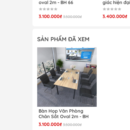
8
oval 2m - BH 66
giác hiện đạ
3.100.000₫
3.400.000₫
3.500.000₫
3.500.000₫
SẢN PHẨM ĐÃ XEM
Bàn Họp Văn Phòng
Chân Sắt Oval 2m - BH
50
3.100.000₫
3.500.000₫