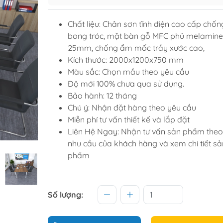
Tủ để giầ
Chất liệu: Chân sơn tĩnh điện cao cấp chốn
Tủ trang tr
bong tróc, mặt bàn gỗ MFC phủ melamine
25mm, chống ẩm mốc trầy xước cao,
Kích thước: 2000x1200x750 mm
raining
Sofa văng
Màu sắc: Chọn mầu theo yêu cầu
raining
Sofa góc
Độ mới 100% chưa qua sử dụng.
Bảo hành: 12 tháng
hế học sinh
Sofa bộ
Chú ý: Nhận đặt hàng theo yêu cầu
từ
Sofa phòng chờ thư giãn
Miễn phí tư vấn thiết kế và lắp đặt
Sofa giường
Liên Hệ Ngay: Nhận tư vấn sản phẩm theo
nhu cầu của khách hàng và xem chi tiết sả
Bàn trà
phẩm
Số lượng: