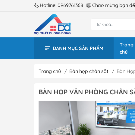
Hotline:
0969761368
Chào mừng bạn đến
Trang
DANH MỤC SẢN PHẨM
chủ
Trang chủ
/
Bàn họp chân sắt
/
Bàn Họp
BÀN 
BÀN HỌP VĂN PHÒNG CHÂN SẮ
BÀN 
BÀN 
BÀN 
BÀN 