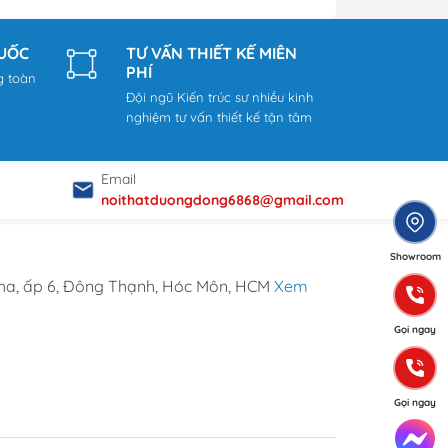
QUỐC
TƯ VẤN THIẾT KẾ MIỄN
PHÍ
g toàn
Đội ngũ Kiến trúc sư nhiều kinh
nghiệm tư vấn thiết kế tận tâm
Email
noithatduongdong6868@gmail.com
Showroom
ha, ấp 6, Đông Thạnh, Hóc Môn, HCM
Xem
Gọi ngay
Gọi ngay