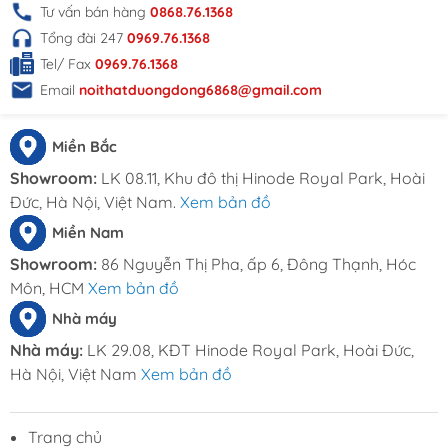
Tư vấn bán hàng
0868.76.1368
Tổng đài 247
0969.76.1368
Tel/ Fax
0969.76.1368
Email
noithatduongdong6868@gmail.com
Miền Bắc
Showroom:
LK 08.11, Khu đô thị Hinode Royal Park, Hoài
Đức, Hà Nội, Việt Nam.
Xem bản đồ
Miền Nam
Showroom:
86 Nguyễn Thị Pha, ấp 6, Đông Thạnh, Hóc
Môn, HCM
Xem bản đồ
Nhà máy
Nhà máy:
LK 29.08, KĐT Hinode Royal Park, Hoài Đức,
Hà Nội, Việt Nam
Xem bản đồ
Trang chủ