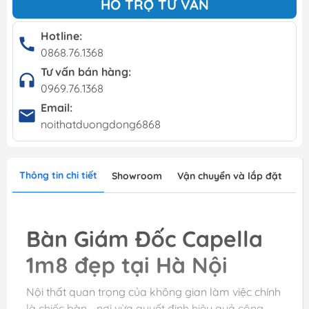
HỖ TRỢ TƯ VẤN
Hotline:
0868.76.1368
Tư vấn bán hàng:
0969.76.1368
Email:
noithatduongdong6868
Thông tin chi tiết
Showroom
Vận chuyển và lắp đặt
Bàn Giám Đốc Capella
1m8 đẹp tại Hà Nội
Nội thất quan trọng của không gian làm việc chính
là chiếc bàn - nơi vừa quyết định hiệu quả công