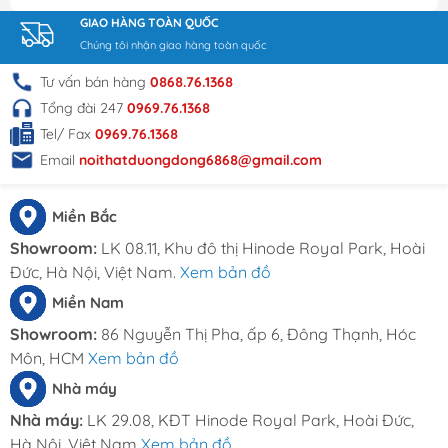
Phần yếm bàn được thiết kế vô cùng cầu kỳ và tỉ
GIAO HÀNG TOÀN QUỐC
mỉ, với nhiều lỗ thoáng khí tạo được hiệu ứng thẩm
Chúng tôi nhận giao hàng toàn quốc
mỹ cho không gian làm việc
Tư vấn bán hàng
0868.76.1368
Tổng đài 247
0969.76.1368
Tel/ Fax
0969.76.1368
Bàn kết hợp với tủ phụ hài hòa và thẩm mỹ
Email
noithatduongdong6868@gmail.com
Miền Bắc
Showroom:
LK 08.11, Khu đô thị Hinode Royal Park, Hoài
Phần chân bàn được thiết kế với giong cao su
Đức, Hà Nội, Việt Nam.
Xem bản đồ
giảm sóc, giảm trầy xước mặt sàn
Miền Nam
Mua bàn giám đốc Atlas
Showroom:
86 Nguyễn Thị Pha, ấp 6, Đông Thạnh, Hóc
Môn, HCM
Xem bản đồ
1m6 tại Nội Thất Dương
Nhà máy
Đông mang lại những lợi
Nhà máy:
LK 29.08, KĐT Hinode Royal Park, Hoài Đức,
ích gì?
Hà Nội, Việt Nam
Xem bản đồ