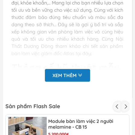
đại, khỏe khoắn,... Mang lại cho bạn nhiều lựa chọn
tối ưu và bền vững cho việc sử dụng. Cùng với kích
thước đảm bảo đúng tiêu chuẩn và màu sắc đa
dạng theo sở thích... Đây sẽ là gợi ý bố trí và sắp
xếp không gian văn phòng làm việc vô cùng hiệu
quả và tối ưu cho nhiều khách hàng. Cùng Nội
Thất Dương Đông tham khảo chi tiết sản phẩm
bàn làm việc giám đốc Atlas tại đây:
Thông số kỹ thuật mẫu
XEM THÊM
bàn làm việc giám đốc
Atlas -GĐ 23
Mặt bàn: D1600 x R800 x C750 (mm) (
Kích
Sản phẩm Flash Sale
Kích thước có thể thay đổi tùy thuộc
thước
theo yêu cầu khách hàng)
bàn
Module bàn làm việc 2 người
melamine - CB 15
Kích
Tủ phụ kích thước: D750 x R400 x
5.200.000₫