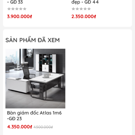
- GĐ 33
đẹp - GĐ 44
Kích thước bàn và tủ phụ mẫu bàn giám đốc Atlas
3.900.000₫
2.350.000₫
1m6
SẢN PHẨM ĐÃ XEM
Màu sắc hiện đại cùng với thiết kế khỏe khoắn, trẻ
trung của bàn làm việc
Bàn và tủ hồ sơ cùng tone màu, kiểu dáng ... mang
đến không gian nội thất văn phòng tối ưu
Mặt bàn dày 25mm hiệu quả cho việc sử dụng và
Bàn giám đốc Atlas 1m6
có khả năng chống trầy xước
-GĐ 23
4.350.000₫
4.500.000₫