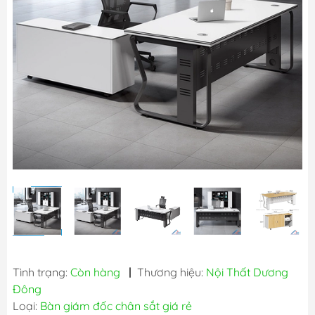
Tình trạng:
Còn hàng
|
Thương hiệu:
Nội Thất Dương
Đông
Loại:
Bàn giám đốc chân sắt giá rẻ