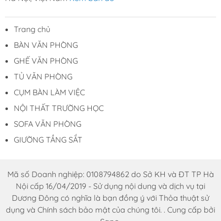
- Chính sách lắp đặt, hỗ trợ vận chuyển tối ưu
Trang chủ
- Thời gian bảo hành lên đến 12 tháng
BÀN VĂN PHÒNG
- Hàng sẵn có - Hoặc 1-2 ngày sau khi đặt hàng
GHẾ VĂN PHÒNG
- Chất lượng sản phẩm tốt nhất - Giá thành rẻ nhất
TỦ VĂN PHÒNG
trên thị trường.
CỤM BÀN LÀM VIỆC
THÔNG TIN LIÊN HỆ:
NỘI THẤT TRƯỜNG HỌC
* Đặt hàng online tại website:
SOFA VĂN PHÒNG
noithatduongdong.com
GIƯỜNG TẦNG SẮT
* Địa chỉ : A11 Xuân Phương, đường Trịnh Văn Bô,
Nam Từ Liêm, Hà Nội
Mã số Doanh nghiệp: 0108794862 do Sở KH và ĐT TP Hà
* Số hotline: 0969.76.1368
Nội cấp 16/04/2019 - Sử dụng nội dung và dịch vụ tại
Dương Đông có nghĩa là bạn đồng ý với Thỏa thuật sử
* Facebook: Nội Thất Dương Đông
dụng và Chính sách bảo mật của chúng tôi. . Cung cấp bởi