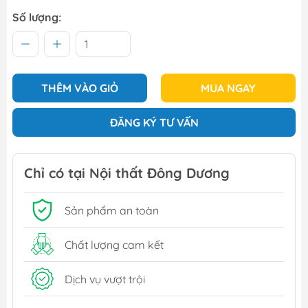
Số lượng:
THÊM VÀO GIỎ
MUA NGAY
ĐĂNG KÝ TƯ VẤN
Chỉ có tại Nội thất Đông Dương
Sản phẩm an toàn
Chất lượng cam kết
Dịch vụ vượt trội